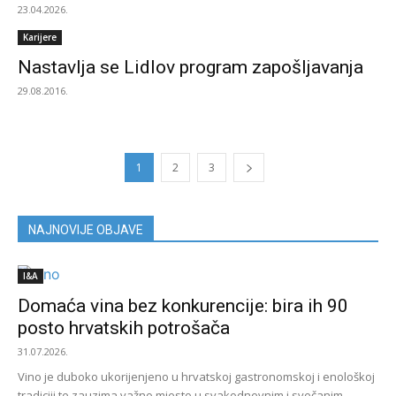
23.04.2026.
Karijere
Nastavlja se Lidlov program zapošljavanja
29.08.2016.
1
2
3
NAJNOVIJE OBJAVE
I&A
Domaća vina bez konkurencije: bira ih 90
posto hrvatskih potrošača
31.07.2026.
Vino je duboko ukorijenjeno u hrvatskoj gastronomskoj i enološkoj
tradiciji te zauzima važno mjesto u svakodnevnim i svečanim