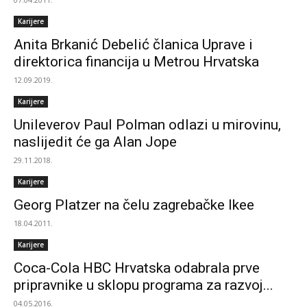
Karijere
Anita Brkanić Debelić članica Uprave i
direktorica financija u Metrou Hrvatska
12.09.2019.
Karijere
Unileverov Paul Polman odlazi u mirovinu,
naslijedit će ga Alan Jope
29.11.2018.
Karijere
Georg Platzer na čelu zagrebačke Ikee
18.04.2011.
Karijere
Coca-Cola HBC Hrvatska odabrala prve
pripravnike u sklopu programa za razvoj...
04.05.2016.