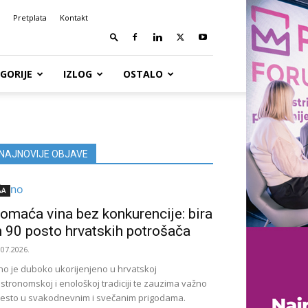
Pretplata
Kontakt
GORIJE
IZLOG
OSTALO
NAJNOVIJE OBJAVE
&A
omaća vina bez konkurencije: bira
h 90 posto hrvatskih potrošača
.07.2026.
no je duboko ukorijenjeno u hrvatskoj
stronomskoj i enološkoj tradiciji te zauzima važno
esto u svakodnevnim i svečanim prigodama.