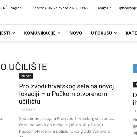
C
36.6
Četvrtak, 06. kolovoza 2026., 19:46
Magazin
Oglašavanje
Zagreb
JESTI
KOMUNIKACIJE
NOVO
U FOKUSU
KATE
O UČILIŠTE
Planer
Proizvodi hrvatskog sela na novoj
I
lokaciji – u Pučkom otvorenom
D
učilištu
i
12.03.2018.
31
se
Sedamnaesti sajam Proizvodi hrvatskog sela održat
Vi
će se od petka do nedjelje (16. do 18. ožujka) u
ga
Pučkom otvorenom učilištu (Ulica grada Vukovara
mj