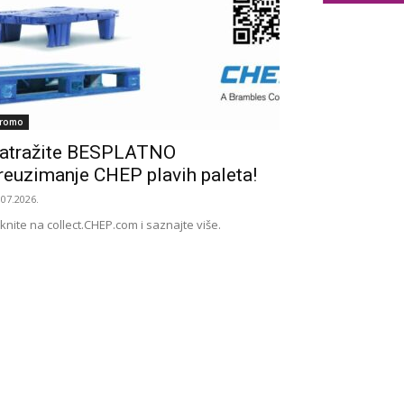
romo
atražite BESPLATNO
reuzimanje CHEP plavih paleta!
.07.2026.
iknite na collect.CHEP.com i saznajte više.