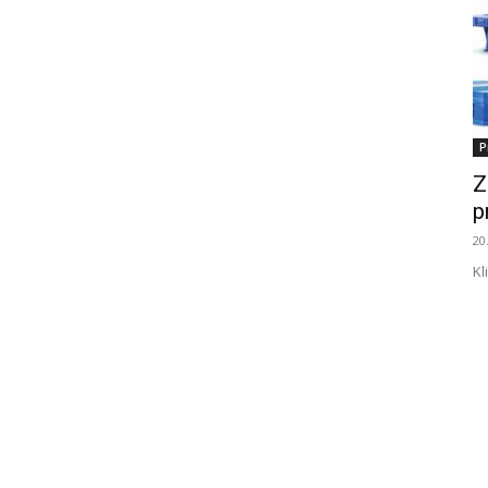
P
Z
p
20
Kl