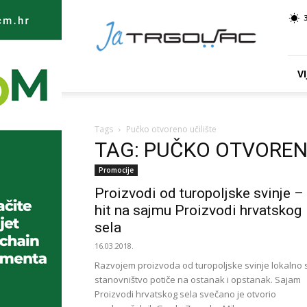
Ja
TRGOVAC
VI
Tags
Pučko otvoreno učilište
TAG: PUČKO OTVOREN
Promocije
Proizvodi od turopoljske svinje –
hit na sajmu Proizvodi hrvatskog
sela
16.03.2018.
Razvojem proizvoda od turopoljske svinje lokalno 
stanovništvo potiče na ostanak i opstanak. Sajam
Proizvodi hrvatskog sela svečano je otvorio