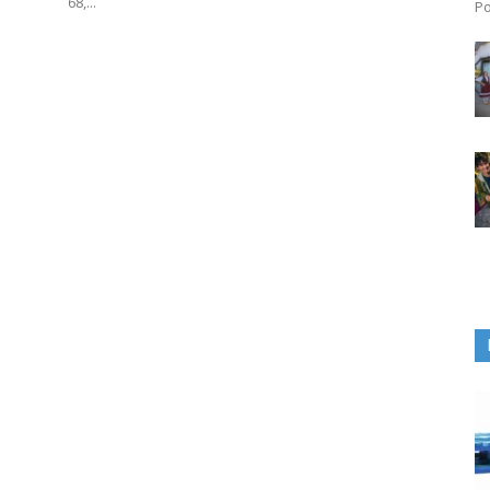
68,...
Po