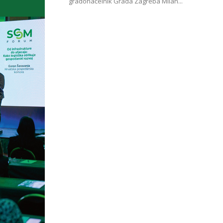
gradonačelnik Grada Zagreba Milan...