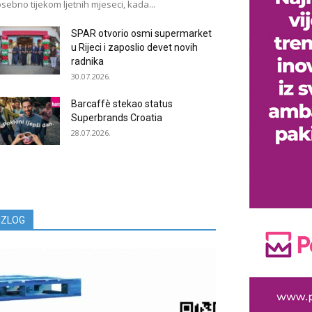
sebno tijekom ljetnih mjeseci, kada...
SPAR otvorio osmi supermarket
u Rijeci i zaposlio devet novih
radnika
30.07.2026.
Barcaffè stekao status
Superbrands Croatia
28.07.2026.
IZLOG