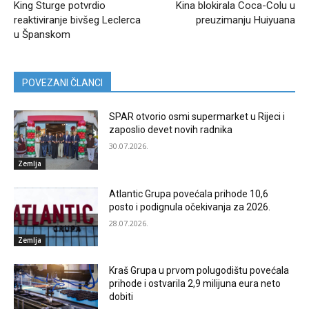
King Sturge potvrdio
Kina blokirala Coca-Colu u
reaktiviranje bivšeg Leclerca
preuzimanju Huiyuana
u Španskom
POVEZANI ČLANCI
SPAR otvorio osmi supermarket u Rijeci i
zaposlio devet novih radnika
30.07.2026.
Zemlja
Atlantic Grupa povećala prihode 10,6
posto i podignula očekivanja za 2026.
28.07.2026.
Zemlja
Kraš Grupa u prvom polugodištu povećala
prihode i ostvarila 2,9 milijuna eura neto
dobiti