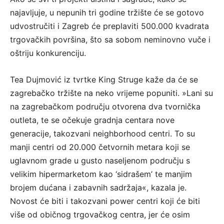
najavljuje, u nepunih tri godine tržište će se gotovo
udvostručiti i Zagreb će preplaviti 500.000 kvadrata
trgovačkih površina, što sa sobom neminovno vuče i
oštriju konkurenciju.
Tea Dujmović iz tvrtke King Struge kaže da će se
zagrebačko tržište na neko vrijeme popuniti. »Lani su
na zagrebačkom području otvorena dva tvornička
outleta, te se očekuje gradnja centara nove
generacije, takozvani neighborhood centri. To su
manji centri od 20.000 četvornih metara koji se
uglavnom grade u gusto naseljenom području s
velikim hipermarketom kao ‘sidrašem’ te manjim
brojem dućana i zabavnih sadržaja«, kazala je.
Novost će biti i takozvani power centri koji će biti
više od običnog trgovačkog centra, jer će osim