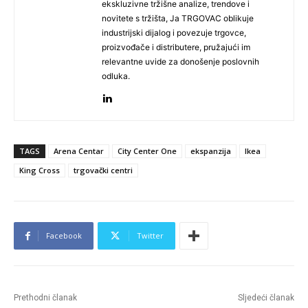
ekskluzivne tržišne analize, trendove i
novitete s tržišta, Ja TRGOVAC oblikuje
industrijski dijalog i povezuje trgovce,
proizvođače i distributere, pružajući im
relevantne uvide za donošenje poslovnih
odluka.
TAGS
Arena Centar
City Center One
ekspanzija
Ikea
King Cross
trgovački centri
Facebook
Twitter
Prethodni članak
Sljedeći članak