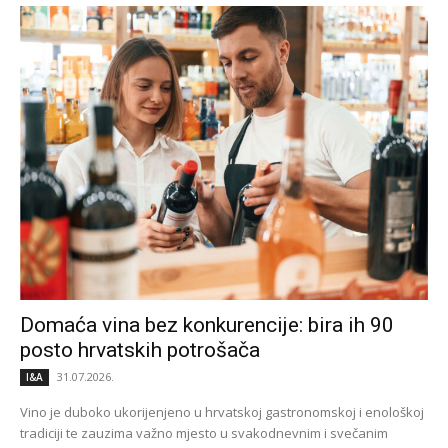
Domaća vina bez konkurencije: bira ih 90
posto hrvatskih potrošača
31.07.2026.
I&A
Vino je duboko ukorijenjeno u hrvatskoj gastronomskoj i enološkoj
tradiciji te zauzima važno mjesto u svakodnevnim i svečanim