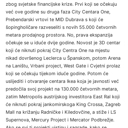
zbog svjetske financijske krize. Prvi koji se očekuju
već ove godine su druga faza City Centara One,
Prebendarski vrtovi te MID Dubrava s koji će
šopingholičare razveseliti s novih 55.000 četvornih
metara prodajnog prostora. No, prava ekspanzija
očekuje se u iduće dvije godine. Novost je 3D centar
koji će niknuti pokraj City Centra One na mjestu
nikad dovršenog Leclerca u Španskom, potom Arena
na Laništu, Vrbani project, West Gate i Cvjetni prolaz
koji se očekuju tijekom iduće godine. Potom će
uslijediti i otvaranje centara Ikea koja je javnosti već
predočila svoj projekt na 130.000 četvornih metara,
zatim Metropolis austrijskog investitora East Ral koji
će niknuti pokraj jankomirskoga King Crossa, Zagreb
Mall na križanju Radničke i Kiledovčine, a stiže i LS
Supernova, Mercury Project i Mercator Podbrežje.
Ako se svi ti projekti uistinu i sagrade, kako se