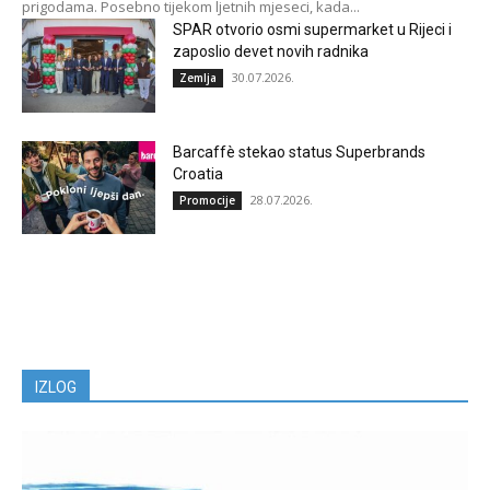
prigodama. Posebno tijekom ljetnih mjeseci, kada...
SPAR otvorio osmi supermarket u Rijeci i
zaposlio devet novih radnika
30.07.2026.
Zemlja
Barcaffè stekao status Superbrands
Croatia
28.07.2026.
Promocije
IZLOG