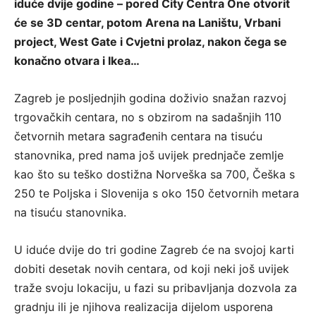
iduće dvije godine – pored City Centra One otvorit
će se 3D centar, potom Arena na Laništu, Vrbani
project, West Gate i Cvjetni prolaz, nakon čega se
konačno otvara i Ikea…
Zagreb je posljednjih godina doživio snažan razvoj
trgovačkih centara, no s obzirom na sadašnjih 110
četvornih metara sagrađenih centara na tisuću
stanovnika, pred nama još uvijek prednjače zemlje
kao što su teško dostižna Norveška sa 700, Češka s
250 te Poljska i Slovenija s oko 150 četvornih metara
na tisuću stanovnika.
U iduće dvije do tri godine Zagreb će na svojoj karti
dobiti desetak novih centara, od koji neki još uvijek
traže svoju lokaciju, u fazi su pribavljanja dozvola za
gradnju ili je njihova realizacija dijelom usporena