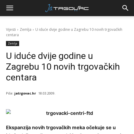
Vijesti
Zemlja
U iduće dvije godine u Zagrebu 10 novih trgovačkih
centara
Zemlja
U iduće dvije godine u
Zagrebu 10 novih trgovačkih
centara
Piše:
jatrgovac.hr
18.03.2009.
Ekspanzija novih trgovačkih meka očekuje se u