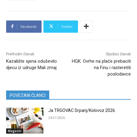
Facebook
Twitter
Prethodni članak
Sljedeći članak
Kazalište sjena oduševilo
HGK: Ovrhe na plaće prebaciti
djecu iz udruge Mali zmaj
na Finu i rasteretiti
poslodavce
POVEZANI ČLANCI
Ja TRGOVAC Srpanj/Kolovoz 2026.
24.07.2026.
Magazin