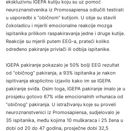
ekskluzivnu IGEPA kutiju koju su uz pomoć
neuroznanstvenika iz Promosapiensa odlučili testirati
u usporedbi s “običnom” kutijom. U obje su stavili
čokoladicu i mjerili emocionalne reakcije mozga
ispitanika prilikom raspakiravanja jedne i druge kutije.
Reakcije su mjerili putem EEG-a, prateći koliko
određeno pakiranje privlači ili odbija ispitanike.
IGEPA pakiranje pokazalo je 50% bolji EEG rezultat
od “običnog” pakiranja, a 93% ispitanika je nakon
ispitivanja eksplicitno izjavilo kako im se IGEPA
pakiranje sviđa. Osim toga, IGEPA pakiranje imalo je u
prosjeku gotovo 67% više emocionalnih vrhunaca od
“običnog” pakiranja. U istraživanju koje su proveli
neuroznanstvenici iz Promosapiensa, sudjelovalo je
35 ispitanika, među kojima 10 muškaraca i 25 žena u
dobi od 20 do 47 godina, prosječne dobi 32,5