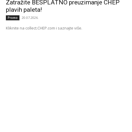
Zatražite BESPLATNO preuzimanje CHEP
plavih paleta!
20.07.2026.
Promo
Kliknite na collect.CHEP.com i saznajte više.