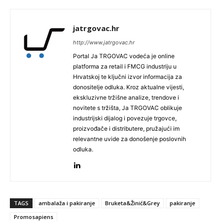
jatrgovac.hr
http://www.jatrgovac.hr
Portal Ja TRGOVAC vodeća je online
platforma za retail i FMCG industriju u
Hrvatskoj te ključni izvor informacija za
donositelje odluka. Kroz aktualne vijesti,
ekskluzivne tržišne analize, trendove i
novitete s tržišta, Ja TRGOVAC oblikuje
industrijski dijalog i povezuje trgovce,
proizvođače i distributere, pružajući im
relevantne uvide za donošenje poslovnih
odluka.
TAGS
ambalaža i pakiranje
Bruketa&Žinić&Grey
pakiranje
Promosapiens