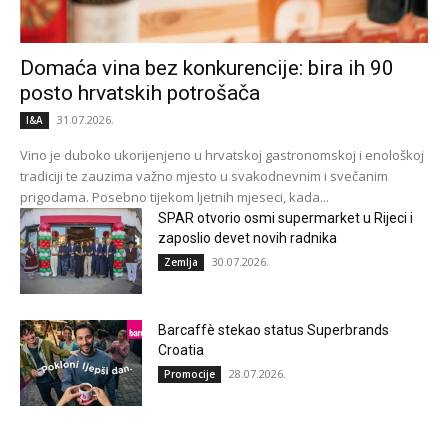
Domaća vina bez konkurencije: bira ih 90
posto hrvatskih potrošača
31.07.2026.
I&A
Vino je duboko ukorijenjeno u hrvatskoj gastronomskoj i enološkoj
tradiciji te zauzima važno mjesto u svakodnevnim i svečanim
prigodama. Posebno tijekom ljetnih mjeseci, kada...
SPAR otvorio osmi supermarket u Rijeci i
zaposlio devet novih radnika
30.07.2026.
Zemlja
Barcaffè stekao status Superbrands
Croatia
28.07.2026.
Promocije