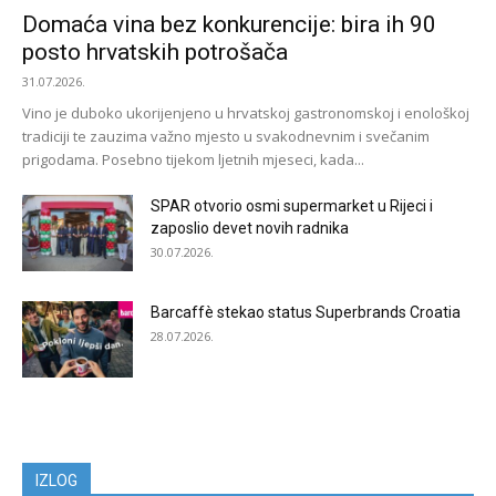
Domaća vina bez konkurencije: bira ih 90
posto hrvatskih potrošača
31.07.2026.
Vino je duboko ukorijenjeno u hrvatskoj gastronomskoj i enološkoj
tradiciji te zauzima važno mjesto u svakodnevnim i svečanim
prigodama. Posebno tijekom ljetnih mjeseci, kada...
SPAR otvorio osmi supermarket u Rijeci i
zaposlio devet novih radnika
30.07.2026.
Barcaffè stekao status Superbrands Croatia
28.07.2026.
IZLOG