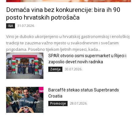
Domaća vina bez konkurencije: bira ih 90
posto hrvatskih potrošača
31.07.2026.
I&A
Vino je duboko ukorijenjeno u hrvatskoj gastronomskoj i enološkoj
tradiciji te zauzima važno mjesto u svakodnevnim i svečanim
prigodama. Posebno tijekom ljetnih mjeseci, kada...
SPAR otvorio osmi supermarket u Rijeci i
zaposlio devet novih radnika
30.07.2026.
Zemlja
Barcaffè stekao status Superbrands
Croatia
28.07.2026.
Promocije