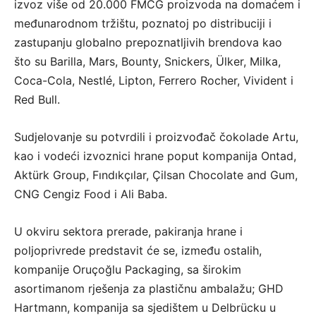
izvoz više od 20.000 FMCG proizvoda na domaćem i
međunarodnom tržištu, poznatoj po distribuciji i
zastupanju globalno prepoznatljivih brendova kao
što su Barilla, Mars, Bounty, Snickers, Ülker, Milka,
Coca-Cola, Nestlé, Lipton, Ferrero Rocher, Vivident i
Red Bull.
Sudjelovanje su potvrdili i proizvođač čokolade Artu,
kao i vodeći izvoznici hrane poput kompanija Ontad,
Aktürk Group, Fındıkçılar, Çilsan Chocolate and Gum,
CNG Cengiz Food i Ali Baba.
U okviru sektora prerade, pakiranja hrane i
poljoprivrede predstavit će se, između ostalih,
kompanije Oruçoğlu Packaging, sa širokim
asortimanom rješenja za plastičnu ambalažu; GHD
Hartmann, kompanija sa sjedištem u Delbrücku u