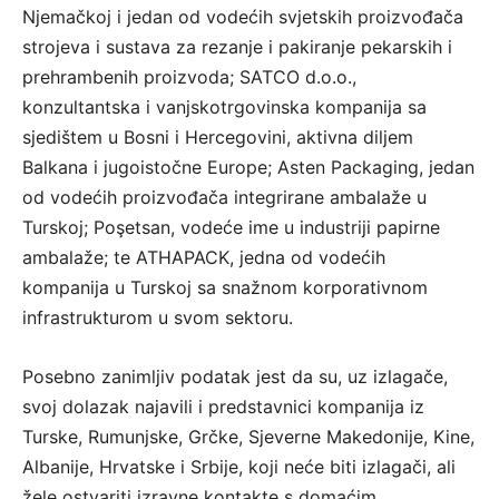
Njemačkoj i jedan od vodećih svjetskih proizvođača
strojeva i sustava za rezanje i pakiranje pekarskih i
prehrambenih proizvoda; SATCO d.o.o.,
konzultantska i vanjskotrgovinska kompanija sa
sjedištem u Bosni i Hercegovini, aktivna diljem
Balkana i jugoistočne Europe; Asten Packaging, jedan
od vodećih proizvođača integrirane ambalaže u
Turskoj; Poşetsan, vodeće ime u industriji papirne
ambalaže; te ATHAPACK, jedna od vodećih
kompanija u Turskoj sa snažnom korporativnom
infrastrukturom u svom sektoru.
Posebno zanimljiv podatak jest da su, uz izlagače,
svoj dolazak najavili i predstavnici kompanija iz
Turske, Rumunjske, Grčke, Sjeverne Makedonije, Kine,
Albanije, Hrvatske i Srbije, koji neće biti izlagači, ali
žele ostvariti izravne kontakte s domaćim