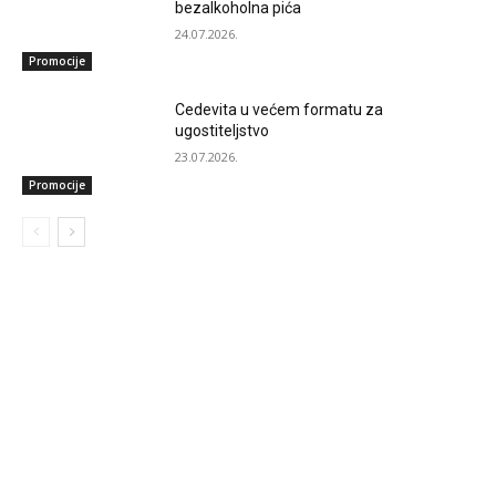
bezalkoholna pića
24.07.2026.
Promocije
Cedevita u većem formatu za
ugostiteljstvo
23.07.2026.
Promocije