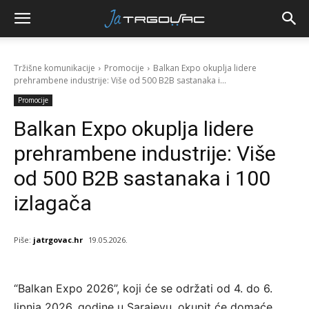
Tržišne komunikacije
Promocije
Balkan Expo okuplja lidere
prehrambene industrije: Više od 500 B2B sastanaka i...
Promocije
Balkan Expo okuplja lidere
prehrambene industrije: Više
od 500 B2B sastanaka i 100
izlagača
Piše:
jatrgovac.hr
19.05.2026.
“Balkan Expo 2026”, koji će se održati od 4. do 6.
lipnja 2026. godine u Sarajevu, okupit će domaće,