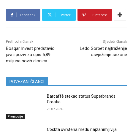
Facebook
Twitter
Pinterest
Prethodni članak
Sljedeći članak
Bosqar Invest predstavio
Ledo Sorbet najtraženije
javni poziv za upis 5,89
osvježenje sezone
milijuna novih dionica
POVEZANI ČLANCI
Barcaffè stekao status Superbrands
Croatia
28.07.2026.
Promocije
Cockta uvrštena među najzanimljivija