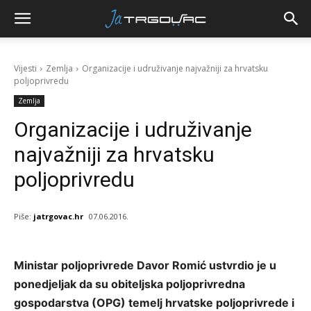
Vijesti
Zemlja
Organizacije i udruživanje najvažniji za hrvatsku
poljoprivredu
Zemlja
Organizacije i udruživanje
najvažniji za hrvatsku
poljoprivredu
Piše:
jatrgovac.hr
07.06.2016.
Ministar poljoprivrede Davor Romić ustvrdio je u
ponedjeljak da su obiteljska poljoprivredna
gospodarstva (OPG) temelj hrvatske poljoprivrede i