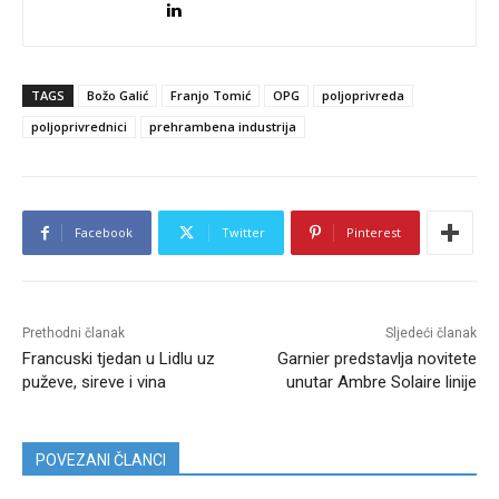
TAGS
Božo Galić
Franjo Tomić
OPG
poljoprivreda
poljoprivrednici
prehrambena industrija
Facebook
Twitter
Pinterest
Prethodni članak
Sljedeći članak
Francuski tjedan u Lidlu uz
Garnier predstavlja novitete
puževe, sireve i vina
unutar Ambre Solaire linije
POVEZANI ČLANCI