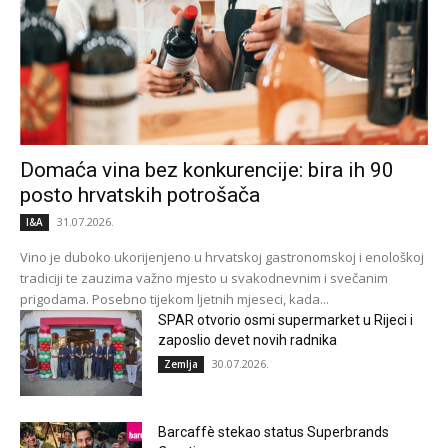
Domaća vina bez konkurencije: bira ih 90
posto hrvatskih potrošača
31.07.2026.
I&A
Vino je duboko ukorijenjeno u hrvatskoj gastronomskoj i enološkoj
tradiciji te zauzima važno mjesto u svakodnevnim i svečanim
prigodama. Posebno tijekom ljetnih mjeseci, kada...
SPAR otvorio osmi supermarket u Rijeci i
zaposlio devet novih radnika
30.07.2026.
Zemlja
Barcaffè stekao status Superbrands