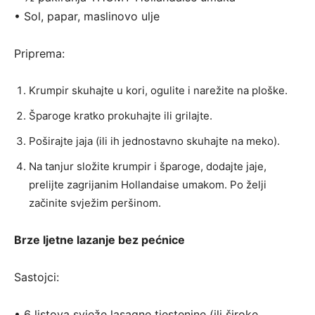
• Sol, papar, maslinovo ulje
Priprema:
Krumpir skuhajte u kori, ogulite i narežite na ploške.
Šparoge kratko prokuhajte ili grilajte.
Poširajte jaja (ili ih jednostavno skuhajte na meko).
Na tanjur složite krumpir i šparoge, dodajte jaje,
prelijte zagrijanim Hollandaise umakom. Po želji
začinite svježim peršinom.
Brze ljetne lazanje bez pećnice
Sastojci:
• 6 listova svježe lasagne tjestenine (ili široke