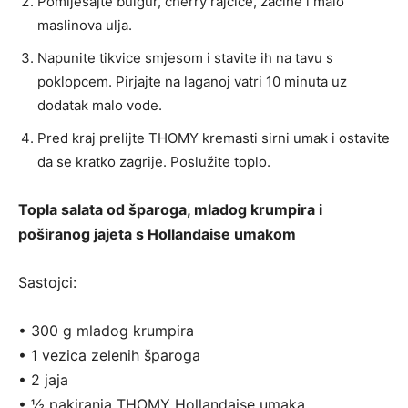
Pomiješajte bulgur, cherry rajčice, začine i malo
maslinova ulja.
Napunite tikvice smjesom i stavite ih na tavu s
poklopcem. Pirjajte na laganoj vatri 10 minuta uz
dodatak malo vode.
Pred kraj prelijte THOMY kremasti sirni umak i ostavite
da se kratko zagrije. Poslužite toplo.
Topla salata od šparoga, mladog krumpira i
poširanog jajeta s Hollandaise umakom
Sastojci:
• 300 g mladog krumpira
• 1 vezica zelenih šparoga
• 2 jaja
• ½ pakiranja THOMY Hollandaise umaka