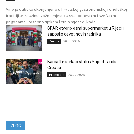
Vino je duboko ukorijenjeno u hrvatskoj gastronomskoj i enološkoj
tradiciji te zauzima važno mjesto u svakodnevnim i svečanim
prigodama. Posebno tijekom ljetnih mjeseci, kada...
SPAR otvorio osmi supermarket u Rijeci i
zaposlio devet novih radnika
30.07.2026.
Zemlja
Barcaffè stekao status Superbrands
Croatia
28.07.2026.
Promocije
IZLOG