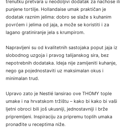
trenutku pretvara u neodoljivi dodatak za nachose ili
punjene tortilje. Hollandaise umak praktičan je
dodatak raznim jelima: dobro se slaže s kuhanim
povrćem i jelima od jaja, a može se koristiti i za
lagano gratiniranje jela s krumpirom.
Napravljeni su od kvalitetnih sastojaka poput jaja iz
slobodnog uzgoja i pravog talijanskog sira, bez
nepotrebnih dodataka. Ideja nije zamijeniti kuhanje,
nego ga pojednostaviti uz maksimalan okus i
minimalan trud.
Upravo zato je Nestlé lansirao ove THOMY tople
umake i na hrvatskom tržištu – kako bi kako bi vaši
ljetni obroci bili još ukusniji, jednostavniji i brže
pripremljeni. Inspiraciju za pripremu toplih umaka
pronađite u receptima niže.