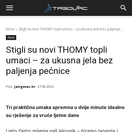
Novo
Stigli su novi THOMY topli umaci – za ukusna jela bez paljenja...
Novo
Stigli su novi THOMY topli
umaci – za ukusna jela bez
paljenja pećnice
Piše:
jatrgovac.hr
07.08.2025.
Tri praktična umaka spremna u dvije minute idealno
su rješenje za vruće ljetne dane
Ljeto često mijenja naš jelovnik – biramo laganija i