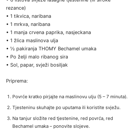
rezance)
• 1 tikvica, naribana
• 1 mrkva, naribana
• 1 manja crvena paprika, nasjeckana
• 1 žlica maslinova ulja
• ½ pakiranja THOMY Bechamel umaka
• Po želji malo ribanog sira
• Sol, papar, svježi bosiljak
Priprema:
Povrće kratko pirjajte na maslinovu ulju (5 – 7 minuta).
Tjesteninu skuhajte po uputama ili koristite svježu.
Na tanjur složite red tjestenine, red povrća, red
Bechamel umaka – ponovite slojeve.