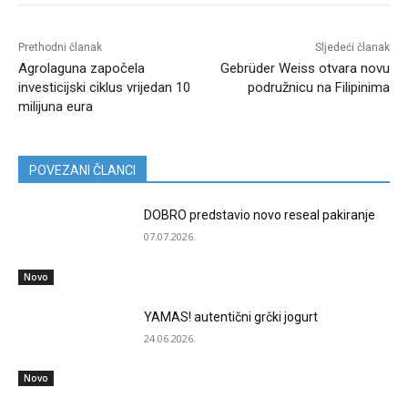
Prethodni članak
Sljedeći članak
Agrolaguna započela
Gebrüder Weiss otvara novu
investicijski ciklus vrijedan 10
podružnicu na Filipinima
milijuna eura
POVEZANI ČLANCI
DOBRO predstavio novo reseal pakiranje
07.07.2026.
Novo
YAMAS! autentični grčki jogurt
24.06.2026.
Novo