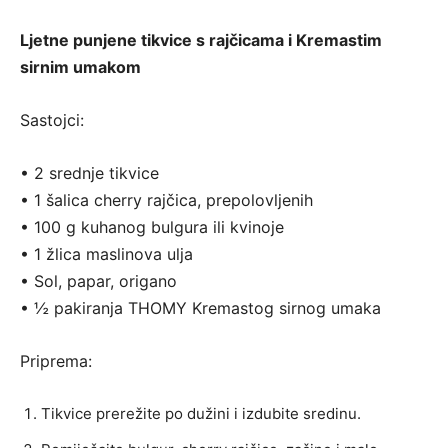
Ljetne punjene tikvice s rajčicama i Kremastim
sirnim umakom
Sastojci:
• 2 srednje tikvice
• 1 šalica cherry rajčica, prepolovljenih
• 100 g kuhanog bulgura ili kvinoje
• 1 žlica maslinova ulja
• Sol, papar, origano
• ½ pakiranja THOMY Kremastog sirnog umaka
Priprema:
Tikvice prerežite po dužini i izdubite sredinu.