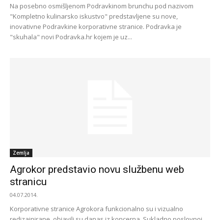
Na posebno osmišljenom Podravkinom brunchu pod nazivom
"Kompletno kulinarsko iskustvo" predstavljene su nove,
inovativne Podravkine korporativne stranice. Podravka je
"skuhala" novi Podravka.hr kojem je uz...
Zemlja
Agrokor predstavio novu službenu web
stranicu
04.07.2014.
Korporativne stranice Agrokora funkcionalno su i vizualno
redizajnirane, objavili su danas iz koncerna. Sukladno poslovnoj