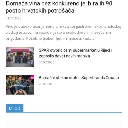
Domaća vina bez konkurencije: bira ih 90
posto hrvatskih potrošača
31.07.2026.
Vino je duboko ukorijenjeno u hrvatskoj gastronomskoj i enološkoj
tradiciji te zauzima važno mjesto u svakodnevnim i svečanim
prigodama. Posebno tijekom ljetnih mjeseci, kada...
SPAR otvorio osmi supermarket u Rijeci i
zaposlio devet novih radnika
30.07.2026.
Barcaffè stekao status Superbrands Croatia
28.07.2026.
IZLOG