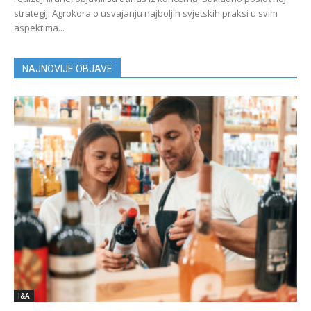
strategiji Agrokora o usvajanju najboljih svjetskih praksi u svim
aspektima...
NAJNOVIJE OBJAVE
I&A