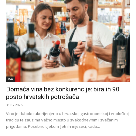
I&A
Domaća vina bez konkurencije: bira ih 90
posto hrvatskih potrošača
31.07.2026.
Vino je duboko ukorijenjeno u hrvatskoj gastronomskoj i enološkoj
tradiciji te zauzima važno mjesto u svakodnevnim i svečanim
prigodama. Posebno tijekom ljetnih mjeseci, kada...