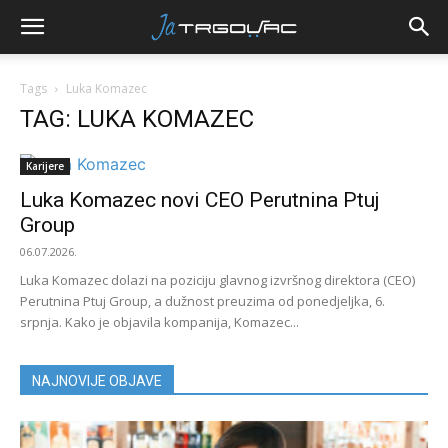
Tags
Luka Komazec
TAG: LUKA KOMAZEC
Karijere
Luka Komazec novi CEO Perutnina Ptuj
Group
06.07.2026.
Luka Komazec dolazi na poziciju glavnog izvršnog direktora (CEO)
Perutnina Ptuj Group, a dužnost preuzima od ponedjeljka, 6.
srpnja. Kako je objavila kompanija, Komazec...
NAJNOVIJE OBJAVE