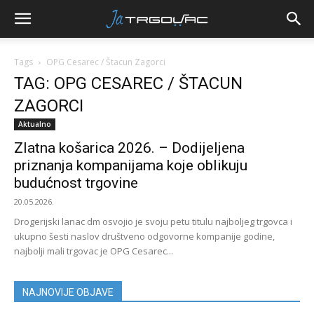
Tags
OPG Cesarec / Štacun Zagorci
TAG: OPG CESAREC / ŠTACUN
ZAGORCI
Aktualno
Zlatna košarica 2026. – Dodijeljena
priznanja kompanijama koje oblikuju
budućnost trgovine
20.05.2026.
Drogerijski lanac dm osvojio je svoju petu titulu najboljeg trgovca i
ukupno šesti naslov društveno odgovorne kompanije godine,
najbolji mali trgovac je OPG Cesarec...
NAJNOVIJE OBJAVE