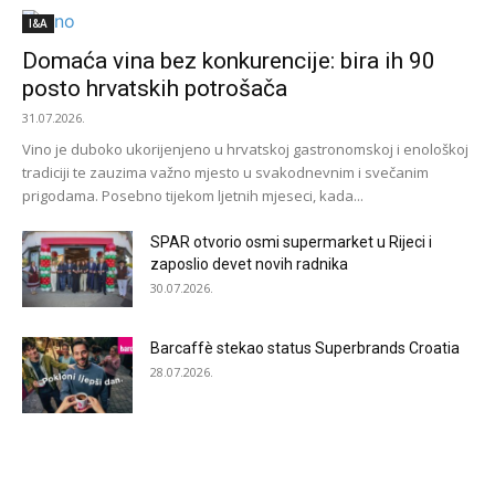
I&A
Domaća vina bez konkurencije: bira ih 90
posto hrvatskih potrošača
31.07.2026.
Vino je duboko ukorijenjeno u hrvatskoj gastronomskoj i enološkoj
tradiciji te zauzima važno mjesto u svakodnevnim i svečanim
prigodama. Posebno tijekom ljetnih mjeseci, kada...
SPAR otvorio osmi supermarket u Rijeci i
zaposlio devet novih radnika
30.07.2026.
Barcaffè stekao status Superbrands Croatia
28.07.2026.