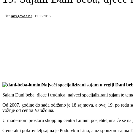
Piše:
jatrgovac.hr
11.05.2015.
Najveći specijalizirani sajam u regiji Dani beb
Sajam Dani beba, djece i trudnica, najveći specijalizirani sajam te tem
Od 2007. godine do sada održano je 18 sajmova, a ovaj 19. po redu 
vožnje od centra Varaždina.
U modernom prostoru shopping centra Lumini posjetiteljima će se na 
Generalni pokrovitelj sajma je Podravkin Lino, a uz sponzore sajma Dj