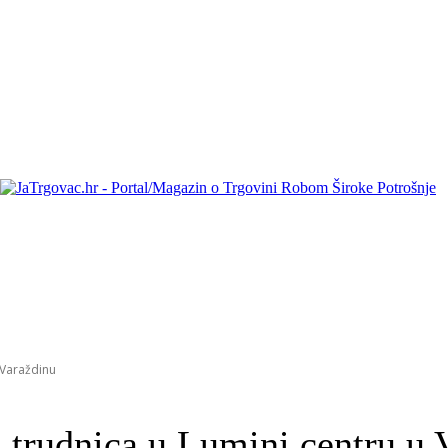
 Varaždinu
i trudnica u Lumini centru u 