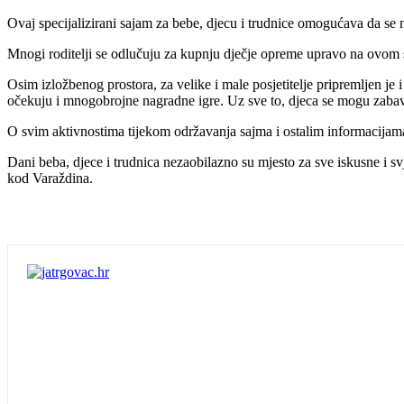
Ovaj specijalizirani sajam za bebe, djecu i trudnice omogućava da se
Mnogi roditelji se odlučuju za kupnju dječje opreme upravo na ovom 
Osim izložbenog prostora, za velike i male posjetitelje pripremljen je 
očekuju i mnogobrojne nagradne igre. Uz sve to, djeca se mogu zabav
O svim aktivnostima tijekom održavanja sajma i ostalim informacijam
Dani beba, djece i trudnica nezaobilazno su mjesto za sve iskusne i s
kod Varaždina.