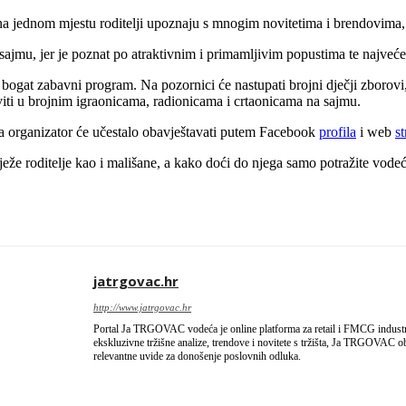
 na jednom mjestu roditelji upoznaju s mnogim novitetima i brendovima,
sajmu, jer je poznat po atraktivnim i primamljivim popustima te najve
i bogat zabavni program. Na pozornici će nastupati brojni dječji zborovi
iti u brojnim igraonicama, radionicama i crtaonicama na sajmu.
a organizator će učestalo obavještavati putem Facebook
profila
i web
st
vježe roditelje kao i mališane, a kako doći do njega samo potražite vod
jatrgovac.hr
http://www.jatrgovac.hr
Portal Ja TRGOVAC vodeća je online platforma za retail i FMCG industriju
ekskluzivne tržišne analize, trendove i novitete s tržišta, Ja TRGOVAC obl
relevantne uvide za donošenje poslovnih odluka.