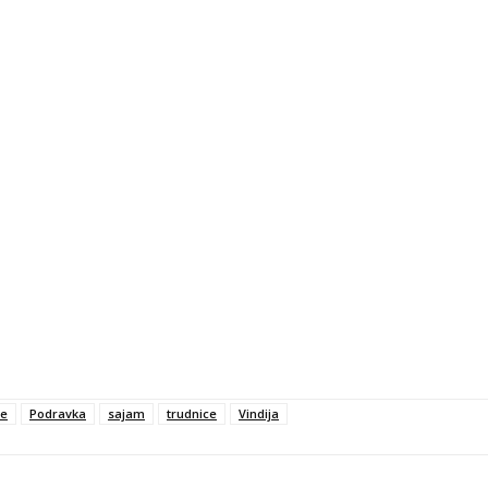
le
Podravka
sajam
trudnice
Vindija