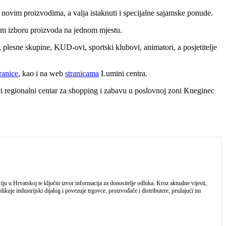
 novim proizvodima, a valja istaknuti i specijalne sajamske ponude.
ćem izboru proizvoda na jednom mjestu.
, plesne skupine, KUD-ovi, sportski klubovi, animatori, a posjetitelje
ranice
, kao i na web
stranicama
Lumini centra.
eći regionalni centar za shopping i zabavu u poslovnoj zoni Kneginec
 u Hrvatskoj te ključni izvor informacija za donositelje odluka. Kroz aktualne vijesti,
ikuje industrijski dijalog i povezuje trgovce, proizvođače i distributere, pružajući im