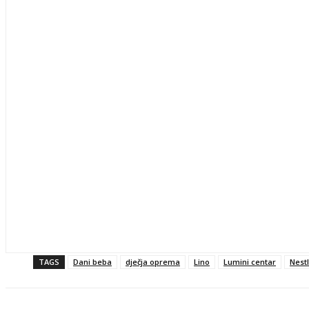
TAGS
Dani beba
dječja oprema
Lino
Lumini centar
Nest