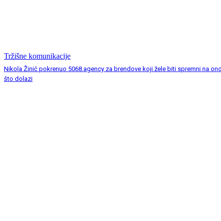
Tržišne komunikacije
Nikola Žinić pokrenuo 5068.agency za brendove koji žele biti spremni na on
što dolazi