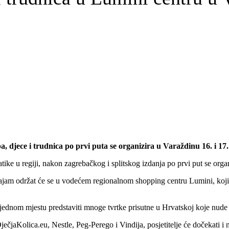
a, djece i trudnica po prvi puta se organizira u Varaždinu 16. i 17.
atike u regiji, nakon zagrebačkog i splitskog izdanja po prvi put se orga
sajam održat će se u vodećem regionalnom shopping centru Lumini, koji
jednom mjestu predstaviti mnoge tvrtke prisutne u Hrvatskoj koje nude
ečjaKolica.eu, Nestle, Peg-Perego i Vindija, posjetitelje će dočekati i