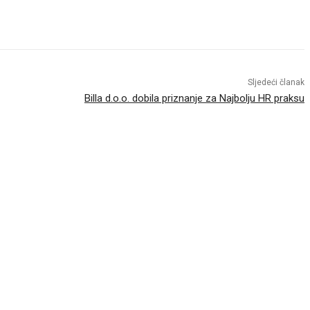
Sljedeći članak
Billa d.o.o. dobila priznanje za Najbolju HR praksu