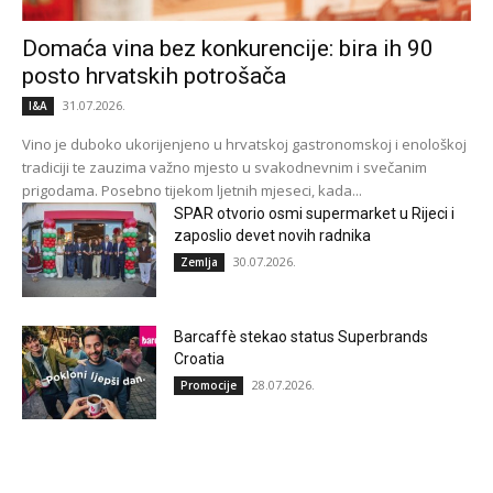
Domaća vina bez konkurencije: bira ih 90
posto hrvatskih potrošača
31.07.2026.
I&A
Vino je duboko ukorijenjeno u hrvatskoj gastronomskoj i enološkoj
tradiciji te zauzima važno mjesto u svakodnevnim i svečanim
prigodama. Posebno tijekom ljetnih mjeseci, kada...
SPAR otvorio osmi supermarket u Rijeci i
zaposlio devet novih radnika
30.07.2026.
Zemlja
Barcaffè stekao status Superbrands
Croatia
28.07.2026.
Promocije