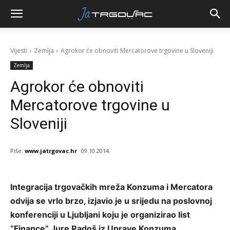
Vijesti
Zemlja
Agrokor će obnoviti Mercatorove trgovine u Sloveniji
Zemlja
Agrokor će obnoviti
Mercatorove trgovine u
Sloveniji
Piše:
www.jatrgovac.hr
09.10.2014.
Integracija trgovačkih mreža Konzuma i Mercatora
odvija se vrlo brzo, izjavio je u srijedu na poslovnoj
konferenciji u Ljubljani koju je organizirao list
“Finance” Jure Radoš iz Uprave Konzuma.