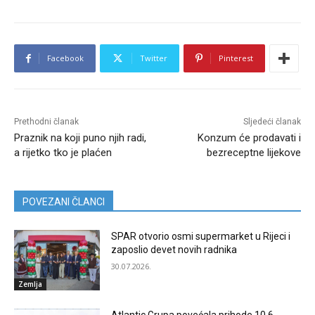
Facebook
Twitter
Pinterest
Prethodni članak
Sljedeći članak
Praznik na koji puno njih radi,
Konzum će prodavati i
a rijetko tko je plaćen
bezreceptne lijekove
POVEZANI ČLANCI
SPAR otvorio osmi supermarket u Rijeci i
zaposlio devet novih radnika
30.07.2026.
Zemlja
Atlantic Grupa povećala prihode 10,6