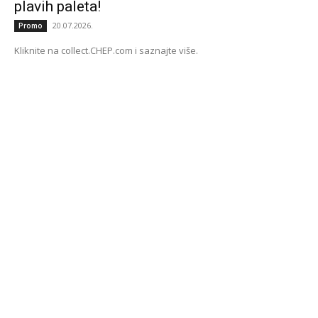
plavih paleta!
20.07.2026.
Promo
Kliknite na collect.CHEP.com i saznajte više.