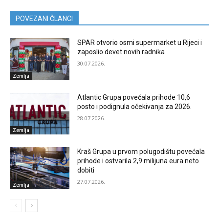
POVEZANI ČLANCI
SPAR otvorio osmi supermarket u Rijeci i
zaposlio devet novih radnika
30.07.2026.
Zemlja
Atlantic Grupa povećala prihode 10,6
posto i podignula očekivanja za 2026.
28.07.2026.
Zemlja
Kraš Grupa u prvom polugodištu povećala
prihode i ostvarila 2,9 milijuna eura neto
dobiti
27.07.2026.
Zemlja