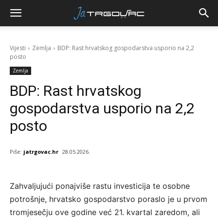
Vijesti
Zemlja
BDP: Rast hrvatskog gospodarstva usporio na 2,2
posto
Zemlja
BDP: Rast hrvatskog
gospodarstva usporio na 2,2
posto
Piše:
jatrgovac.hr
28.05.2026.
Zahvaljujući ponajviše rastu investicija te osobne
potrošnje, hrvatsko gospodarstvo poraslo je u prvom
tromjesečju ove godine već 21. kvartal zaredom, ali