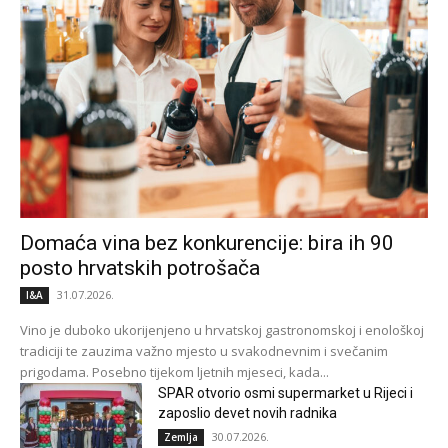
Domaća vina bez konkurencije: bira ih 90
posto hrvatskih potrošača
31.07.2026.
I&A
Vino je duboko ukorijenjeno u hrvatskoj gastronomskoj i enološkoj
tradiciji te zauzima važno mjesto u svakodnevnim i svečanim
prigodama. Posebno tijekom ljetnih mjeseci, kada...
SPAR otvorio osmi supermarket u Rijeci i
zaposlio devet novih radnika
30.07.2026.
Zemlja