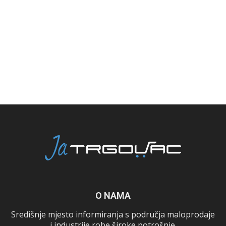
O NAMA
Središnje mjesto informiranja s područja maloprodaje
i industrije robe široke potrošnje.