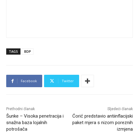
TAGS
BDP
Facebook
Twitter
Prethodni članak
Sljedeći članak
Šunke – Visoka penetracija i
Ćorić predstavio antiinflacijski
snažna baza lojalnih
paket mjera s nizom poreznih
potrošača
izmjena