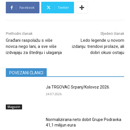
Facebook
Twitter
Prethodni članak
Sljedeći članak
Građani raspolažu s više
Ledo legende u novom
novca nego lani, a sve više
izdanju: trendovi prolaze, ali
izdvajaju za štednju i ulaganja
dobri okusi ostaju
POVEZANI ČLANCI
Ja TRGOVAC Srpanj/Kolovoz 2026.
24.07.2026.
Magazin
Normalizirana neto dobit Grupe Podravka
41,1 milijun eura