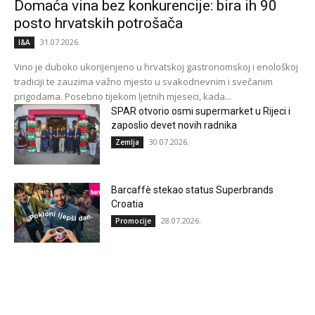
Domaća vina bez konkurencije: bira ih 90
posto hrvatskih potrošača
31.07.2026.
I&A
Vino je duboko ukorijenjeno u hrvatskoj gastronomskoj i enološkoj
tradiciji te zauzima važno mjesto u svakodnevnim i svečanim
prigodama. Posebno tijekom ljetnih mjeseci, kada...
SPAR otvorio osmi supermarket u Rijeci i
zaposlio devet novih radnika
30.07.2026.
Zemlja
Barcaffè stekao status Superbrands
Croatia
28.07.2026.
Promocije