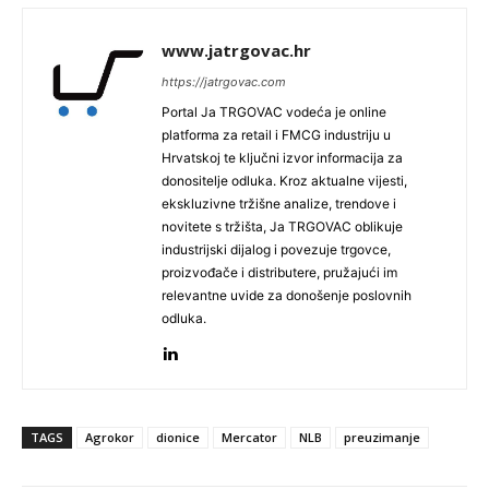
www.jatrgovac.hr
https://jatrgovac.com
Portal Ja TRGOVAC vodeća je online
platforma za retail i FMCG industriju u
Hrvatskoj te ključni izvor informacija za
donositelje odluka. Kroz aktualne vijesti,
ekskluzivne tržišne analize, trendove i
novitete s tržišta, Ja TRGOVAC oblikuje
industrijski dijalog i povezuje trgovce,
proizvođače i distributere, pružajući im
relevantne uvide za donošenje poslovnih
odluka.
TAGS
Agrokor
dionice
Mercator
NLB
preuzimanje