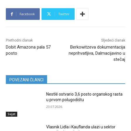
Facebook
Twitter
Prethodni članak
Sljedeći članak
Dobit Amazona pala 57
Berkowitzeva dokumentacija
posto
neprihvatljiva, Dalmacijavino u
stečaj
POVEZANI ČLANCI
Nestlé ostvario 3,6 posto organskog rasta
u prvom polugodištu
23.07.2026.
Svijet
Vlasnik Lidla i Kauflanda ulazi u sektor