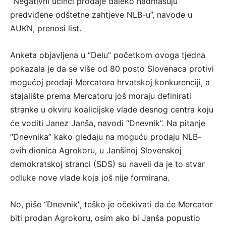
“Negativni učinci prodaje daleko nadmašuju
predviđene odštetne zahtjeve NLB-u”, navode u
AUKN, prenosi list.
Anketa objavljena u “Delu” početkom ovoga tjedna
pokazala je da se više od 80 posto Slovenaca protivi
mogućoj prodaji Mercatora hrvatskoj konkurenciji, a
stajalište prema Mercatoru još moraju definirati
stranke u okviru koalicijske vlade desnog centra koju
će voditi Janez Janša, navodi “Dnevnik”. Na pitanje
“Dnevnika” kako gledaju na moguću prodaju NLB-
ovih dionica Agrokoru, u Janšinoj Slovenskoj
demokratskoj stranci (SDS) su naveli da je to stvar
odluke nove vlade koja još nije formirana.
No, piše “Dnevnik”, teško je očekivati da će Mercator
biti prodan Agrokoru, osim ako bi Janša popustio