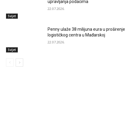
upravljanja podacima
22.07.2026.
Svijet
Penny ulaže 38 milijuna eura u proširenje
logističkog centra u Mađarskoj
22.07.2026.
Svijet