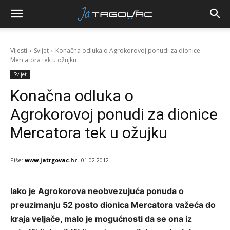
Vijesti
Svijet
Konačna odluka o Agrokorovoj ponudi za dionice
Mercatora tek u ožujku
Svijet
Konačna odluka o
Agrokorovoj ponudi za dionice
Mercatora tek u ožujku
Piše:
www.jatrgovac.hr
01.02.2012.
Iako je Agrokorova neobvezujuća ponuda o
preuzimanju 52 posto dionica Mercatora važeća do
kraja veljače, malo je mogućnosti da se ona iz