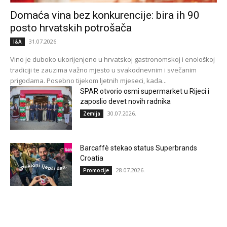
Domaća vina bez konkurencije: bira ih 90
posto hrvatskih potrošača
31.07.2026.
I&A
Vino je duboko ukorijenjeno u hrvatskoj gastronomskoj i enološkoj
tradiciji te zauzima važno mjesto u svakodnevnim i svečanim
prigodama. Posebno tijekom ljetnih mjeseci, kada...
SPAR otvorio osmi supermarket u Rijeci i
zaposlio devet novih radnika
30.07.2026.
Zemlja
Barcaffè stekao status Superbrands
Croatia
28.07.2026.
Promocije