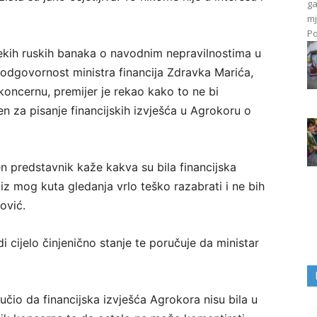
ga
mj
Po
nekih ruskih banaka o navodnim nepravilnostima u
odgovornost ministra financija Zdravka Marića,
 koncernu, premijer je rekao kako to ne bi
n za pisanje financijskih izvješća u Agrokoru o
en predstavnik kaže kakva su bila financijska
iz mog kuta gledanja vrlo teško razabrati i ne bih
ović.
di cijelo činjenično stanje te poručuje da ministar
ručio da financijska izvješća Agrokora nisu bila u