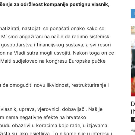
ešenje za održivost kompanije postignu vlasnik,
atizirati, nastojati se ponašati onako kako se
. Mi smo angažirani na način da radimo sistemski
 gospodarstva i financijskog sustava, a svi resori
on na Vladi sutra mogli usvojiti. Nakon toga on će
 na Malti sudjelovao na kongresu Europske pučke
 će omogućiti novu likvidnost, restrukturiranje i
D
vlasnik, uprava, vjerovnici, dobavljači. Naš je
i
om nema negativne efekte na hrvatsko
I
budu obazrivi u koracima koje rade, u izjavama
Vi
žišta su jako osjetljiva. To nikome nije u interesu i