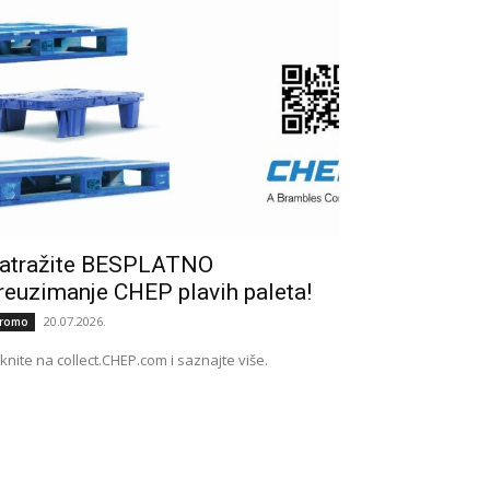
atražite BESPLATNO
reuzimanje CHEP plavih paleta!
20.07.2026.
romo
iknite na collect.CHEP.com i saznajte više.