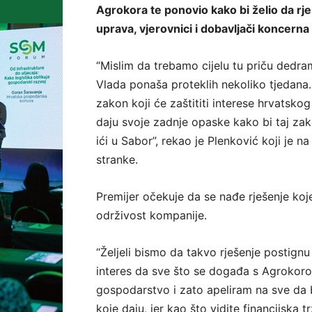
Agrokora te ponovio kako bi želio da rj
uprava, vjerovnici i dobavljači koncerna
“Mislim da trebamo cijelu tu priču dedram
Vlada ponaša proteklih nekoliko tjedana
zakon koji će zaštititi interese hrvatskog
daju svoje zadnje opaske kako bi taj zak
ići u Sabor”, rekao je Plenković koji je
stranke.
Premijer očekuje da se nađe rješenje koje
održivost kompanije.
“Željeli bismo da takvo rješenje postignu 
interes da sve što se događa s Agrokor
gospodarstvo i zato apeliram na sve da 
koje daju, jer kao što vidite financijska tr