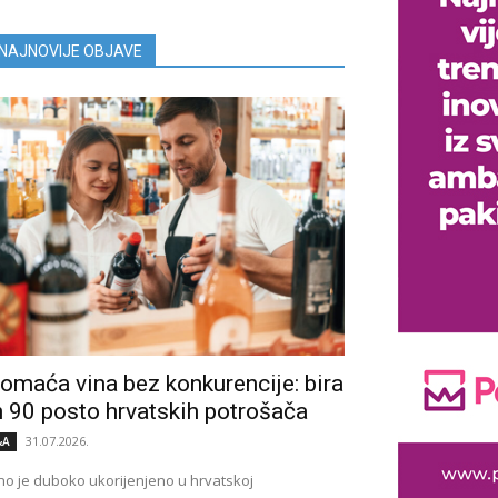
NAJNOVIJE OBJAVE
omaća vina bez konkurencije: bira
h 90 posto hrvatskih potrošača
31.07.2026.
&A
no je duboko ukorijenjeno u hrvatskoj