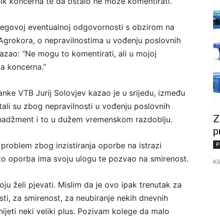
nik koncerna te da ostalo ne može komentirati.
njegovoj eventualnoj odgovornosti s obzirom na
Agrokora, o nepravilnostima u vođenju poslovnih
kazao: “Ne mogu to komentirati, ali u mojoj
ća koncerna.”
anke VTB Jurij Solovjev kazao je u srijedu, između
ali su zbog nepravilnosti u vođenju poslovnih
Z
menadžment i to u dužem vremenskom razdoblju.
p
ki problem zbog inzistiranja oporbe na istrazi
P
ko oporba ima svoju ulogu te pozvao na smirenost.
Kl
u želi pjevati. Mislim da je ovo ipak trenutak za
sti, za smirenost, za neubiranje nekih dnevnih
ijeti neki veliki plus. Pozivam kolege da malo