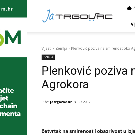
Ja
TRGOVAC
VI
Vijesti
Zemlja
Plenković poziva na smirenost oko A
Zemlja
Plenković poziva 
Agrokora
Piše:
jatrgovac.hr
31.03.2017.
četvrtak na smirenost i obazrivost u iz