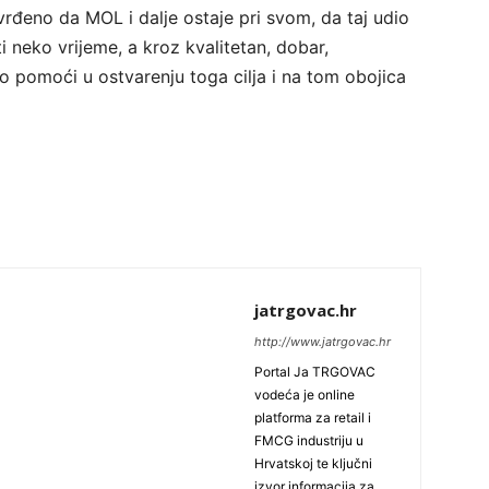
tvrđeno da MOL i dalje ostaje pri svom, da taj udio
i neko vrijeme, a kroz kvalitetan, dobar,
 pomoći u ostvarenju toga cilja i na tom obojica
jatrgovac.hr
http://www.jatrgovac.hr
Portal Ja TRGOVAC
vodeća je online
platforma za retail i
FMCG industriju u
Hrvatskoj te ključni
izvor informacija za