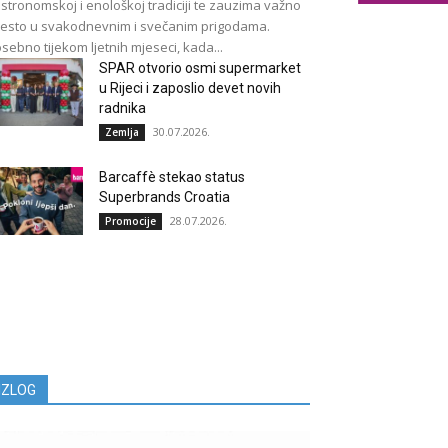
stronomskoj i enološkoj tradiciji te zauzima važno
esto u svakodnevnim i svečanim prigodama.
sebno tijekom ljetnih mjeseci, kada...
SPAR otvorio osmi supermarket
u Rijeci i zaposlio devet novih
radnika
30.07.2026.
Zemlja
Barcaffè stekao status
Superbrands Croatia
28.07.2026.
Promocije
IZLOG