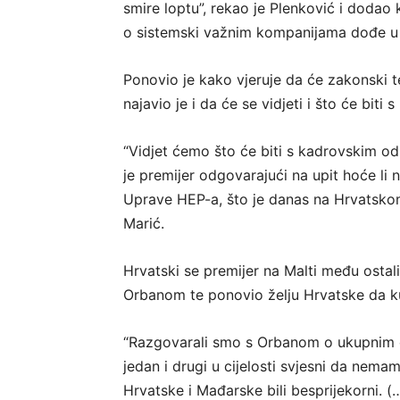
smire loptu”, rekao je Plenković i dodao
o sistemski važnim kompanijama dođe u
Ponovio je kako vjeruje da će zakonski t
najavio je i da će se vidjeti i što će biti
“Vidjet ćemo što će biti s kadrovskim o
je premijer odgovarajući na upit hoće li n
Uprave HEP-a, što je danas na Hrvatskom
Marić.
Hrvatski se premijer na Malti među osta
Orbanom te ponovio želju Hrvatske da ku
“Razgovarali smo s Orbanom o ukupnim 
jedan i drugi u cijelosti svjesni da nema
Hrvatske i Mađarske bili besprijekorni. 