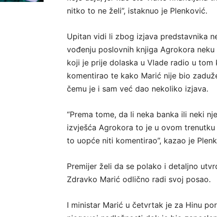
nitko to ne želi”, istaknuo je Plenković.
Upitan vidi li zbog izjava predstavnika 
vođenju poslovnih knjiga Agrokora neku 
koji je prije dolaska u Vlade radio u tom
komentirao te kako Marić nije bio zaduže
čemu je i sam već dao nekoliko izjava.
“Prema tome, da li neka banka ili neki nj
izvješća Agrokora to je u ovom trenutku 
to uopće niti komentirao”, kazao je Plenk
Premijer želi da se polako i detaljno utvr
Zdravko Marić odlično radi svoj posao.
I ministar Marić u četvrtak je za Hinu po