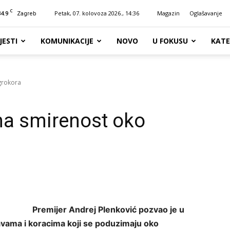
C
34.9
Petak, 07. kolovoza 2026., 14:36
Magazin
Oglašavanje
Zagreb
JESTI
KOMUNIKACIJE
NOVO
U FOKUSU
KATE
grokora
na smirenost oko
Premijer Andrej Plenković pozvao je u
javama i koracima koji se poduzimaju oko