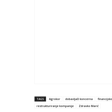
TAGS
Agrokor
dobavljači koncerna
financijsk
restrukturiranje kompanije
Zdravko Marić