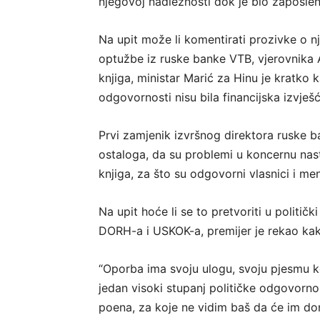
njegovoj nadležnosti dok je bio zaposle
Na upit može li komentirati prozivke o 
optužbe iz ruske banke VTB, vjerovnika 
knjiga, ministar Marić za Hinu je kratko 
odgovornosti nisu bila financijska izvješ
Prvi zamjenik izvršnog direktora ruske b
ostaloga, da su problemi u koncernu nast
knjiga, za što su odgovorni vlasnici i 
Na upit hoće li se to pretvoriti u politič
DORH-a i USKOK-a, premijer je rekao ka
“Oporba ima svoju ulogu, svoju pjesmu koj
jedan visoki stupanj političke odgovorno
poena, za koje ne vidim baš da će im don