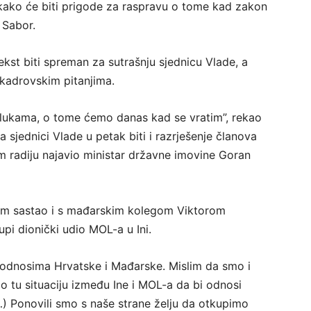
 kako će biti prigode za raspravu o tome kad zakon
 Sabor.
ekst biti spreman za sutrašnju sjednicu Vlade, a
 s kadrovskim pitanjima.
dlukama, o tome ćemo danas kad se vratim”, rekao
a sjednici Vlade u petak biti i razrješenje članova
 radiju najavio ministar državne imovine Goran
lim sastao i s mađarskim kolegom Viktorom
pi dionički udio MOL-a u Ini.
odnosima Hrvatske i Mađarske. Mislim da smo i
mo tu situaciju između Ine i MOL-a da bi odnosi
(…) Ponovili smo s naše strane želju da otkupimo