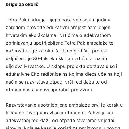
brige za okoliš
Tetra Pak i udruga Lijepa naša već šestu godinu
zaredom provode edukativni projekt namijenjen
hrvatskim eko školama i vrtićima o adekvatnom
zbrinjavanju upotrijebljene Tetra Pak ambalaže te
važnosti brige za okoliš. U ovogodišnji projekt
uključeno je 80-tak eko škola i vrtića iz raznih
dijelova Hrvatske. U sklopu projekta održavaju se i
edukativne Eko radionice na kojima djeca uče na koji
način se razvrstava otpad, vrši reciklaža te od
otpada nastaju novi uporabni proizvodi.
Razvrstavanje upotrijebljene ambalaže prvi je korak u
lancu održivog upravljanja otpadom. Zahvaljujući
adekvatnoj reciklaži, od otpada stvaramo vrijednu
sirovinu koja se kasnije koristi za proizvodnju novog