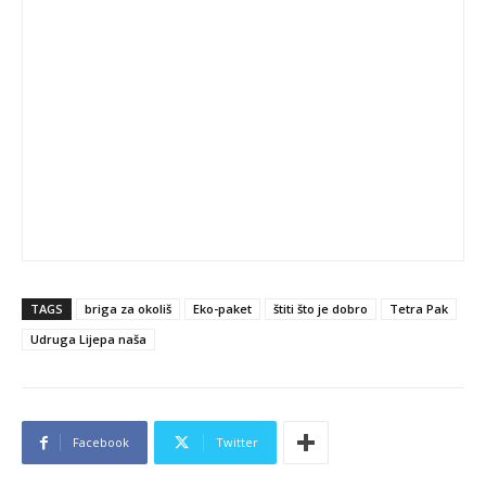
TAGS
briga za okoliš
Eko-paket
štiti što je dobro
Tetra Pak
Udruga Lijepa naša
Facebook
Twitter