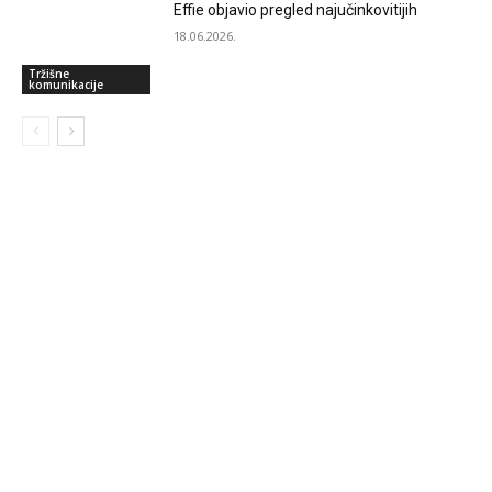
Effie objavio pregled najučinkovitijih
18.06.2026.
Tržišne
komunikacije