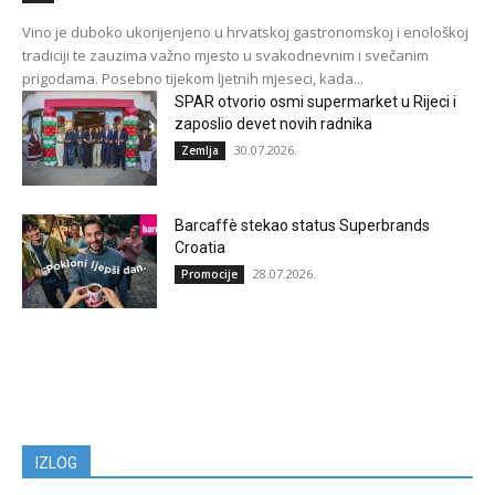
Vino je duboko ukorijenjeno u hrvatskoj gastronomskoj i enološkoj
tradiciji te zauzima važno mjesto u svakodnevnim i svečanim
prigodama. Posebno tijekom ljetnih mjeseci, kada...
SPAR otvorio osmi supermarket u Rijeci i
zaposlio devet novih radnika
30.07.2026.
Zemlja
Barcaffè stekao status Superbrands
Croatia
28.07.2026.
Promocije
IZLOG