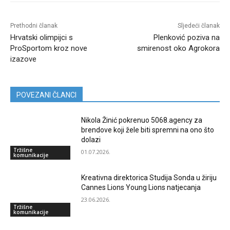
Prethodni članak
Sljedeći članak
Hrvatski olimpijci s
Plenković poziva na
ProSportom kroz nove
smirenost oko Agrokora
izazove
POVEZANI ČLANCI
Nikola Žinić pokrenuo 5068.agency za
brendove koji žele biti spremni na ono što
dolazi
Tržišne
01.07.2026.
komunikacije
Kreativna direktorica Studija Sonda u žiriju
Cannes Lions Young Lions natjecanja
23.06.2026.
Tržišne
komunikacije