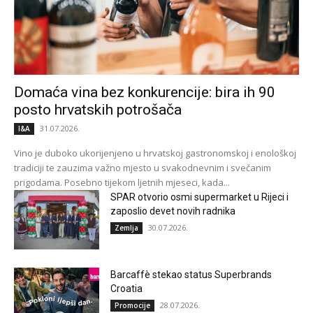
Domaća vina bez konkurencije: bira ih 90
posto hrvatskih potrošača
31.07.2026.
I&A
Vino je duboko ukorijenjeno u hrvatskoj gastronomskoj i enološkoj
tradiciji te zauzima važno mjesto u svakodnevnim i svečanim
prigodama. Posebno tijekom ljetnih mjeseci, kada...
SPAR otvorio osmi supermarket u Rijeci i
zaposlio devet novih radnika
30.07.2026.
Zemlja
Barcaffè stekao status Superbrands
Croatia
28.07.2026.
Promocije