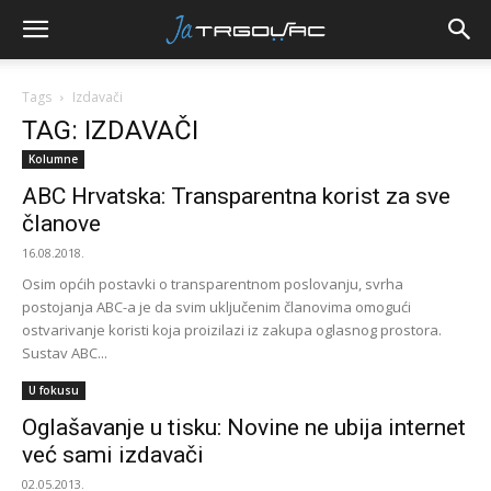
Tags
Izdavači
TAG: IZDAVAČI
Kolumne
ABC Hrvatska: Transparentna korist za sve
članove
16.08.2018.
Osim općih postavki o transparentnom poslovanju, svrha
postojanja ABC-a je da svim uključenim članovima omogući
ostvarivanje koristi koja proizilazi iz zakupa oglasnog prostora.
Sustav ABC...
U fokusu
Oglašavanje u tisku: Novine ne ubija internet
već sami izdavači
02.05.2013.