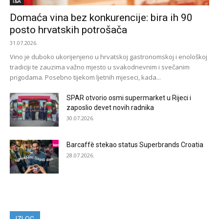
I&A
Domaća vina bez konkurencije: bira ih 90
posto hrvatskih potrošača
31.07.2026.
Vino je duboko ukorijenjeno u hrvatskoj gastronomskoj i enološkoj
tradiciji te zauzima važno mjesto u svakodnevnim i svečanim
prigodama. Posebno tijekom ljetnih mjeseci, kada...
SPAR otvorio osmi supermarket u Rijeci i
zaposlio devet novih radnika
30.07.2026.
Barcaffè stekao status Superbrands Croatia
28.07.2026.
IZLOG