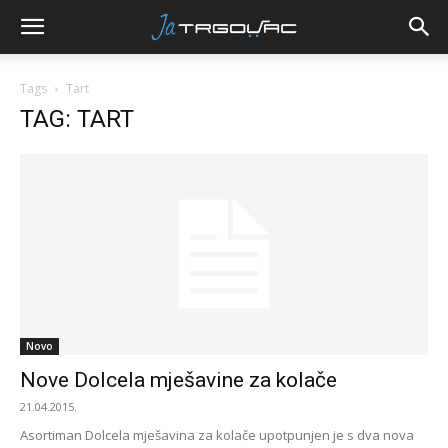
Tags
Tart
TAG: TART
Novo
Nove Dolcela mješavine za kolače
21.04.2015.
Asortiman Dolcela mješavina za kolače upotpunjen je s dva nova