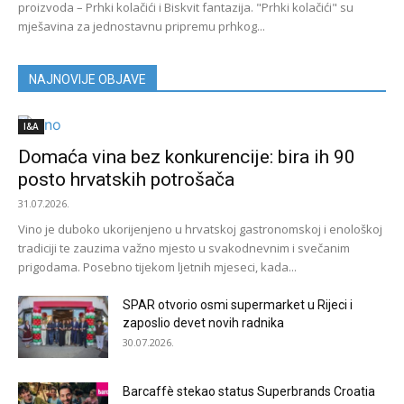
proizvoda – Prhki kolačići i Biskvit fantazija. "Prhki kolačići" su
mješavina za jednostavnu pripremu prhkog...
NAJNOVIJE OBJAVE
I&A
Domaća vina bez konkurencije: bira ih 90
posto hrvatskih potrošača
31.07.2026.
Vino je duboko ukorijenjeno u hrvatskoj gastronomskoj i enološkoj
tradiciji te zauzima važno mjesto u svakodnevnim i svečanim
prigodama. Posebno tijekom ljetnih mjeseci, kada...
SPAR otvorio osmi supermarket u Rijeci i
zaposlio devet novih radnika
30.07.2026.
Barcaffè stekao status Superbrands Croatia