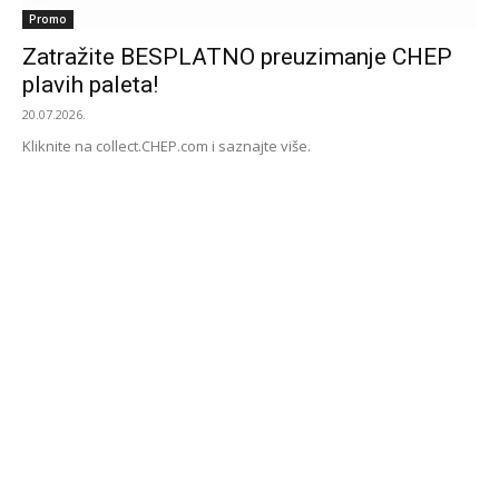
Promo
Zatražite BESPLATNO preuzimanje CHEP
plavih paleta!
20.07.2026.
Kliknite na collect.CHEP.com i saznajte više.