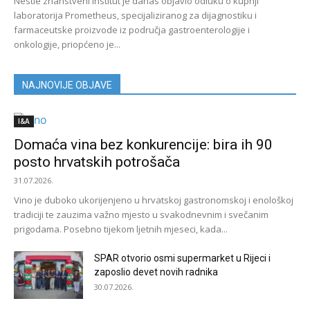
Nestlé znanstveni institut je danas objavio odluku o kupnji
laboratorija Prometheus, specijaliziranog za dijagnostiku i
farmaceutske proizvode iz područja gastroenterologije i
onkologije, priopćeno je...
NAJNOVIJE OBJAVE
I&A
Domaća vina bez konkurencije: bira ih 90
posto hrvatskih potrošača
31.07.2026.
Vino je duboko ukorijenjeno u hrvatskoj gastronomskoj i enološkoj
tradiciji te zauzima važno mjesto u svakodnevnim i svečanim
prigodama. Posebno tijekom ljetnih mjeseci, kada...
SPAR otvorio osmi supermarket u Rijeci i
zaposlio devet novih radnika
30.07.2026.