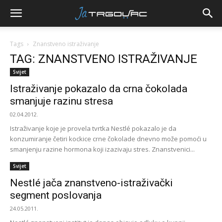
Tags
Znanstveno istraživanje
TAG: ZNANSTVENO ISTRAŽIVANJE
Svijet
Istraživanje pokazalo da crna čokolada
smanjuje razinu stresa
02.04.2012.
Istraživanje koje je provela tvrtka Nestlé pokazalo je da
konzumiranje četiri kockice crne čokolade dnevno može pomoći u
smanjenju razine hormona koji izazivaju stres. Znanstvenici...
Svijet
Nestlé jača znanstveno-istraživački
segment poslovanja
24.05.2011.