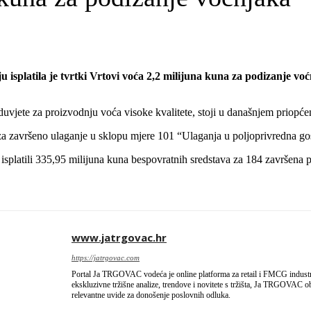
u isplatila je tvrtki Vrtovi voća 2,2 milijuna kuna za podizanje vo
uvjete za proizvodnju voća visoke kvalitete, stoji u današnjem priopće
 za završeno ulaganje u sklopu mjere 101 “Ulaganja u poljoprivredna go
isplatili 335,95 milijuna kuna bespovratnih sredstava za 184 završena p
www.jatrgovac.hr
https://jatrgovac.com
Portal Ja TRGOVAC vodeća je online platforma za retail i FMCG industriju
ekskluzivne tržišne analize, trendove i novitete s tržišta, Ja TRGOVAC obl
relevantne uvide za donošenje poslovnih odluka.