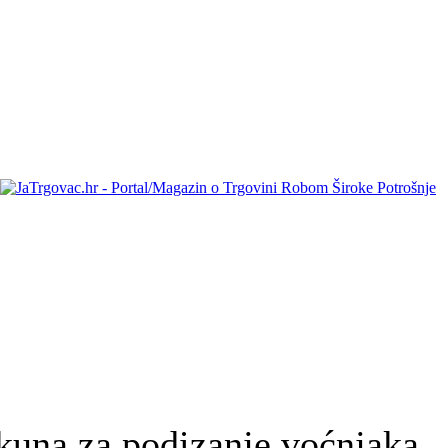
kuna za podizanje voćnjaka