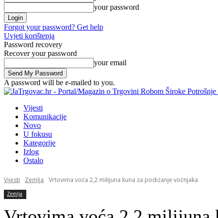
your password
Forgot your password? Get help
Uvjeti korištenja
Password recovery
Recover your password
your email
A password will be e-mailed to you.
Vijesti
Komunikacije
Novo
U fokusu
Kategorije
Izlog
Ostalo
Vijesti
Zemlja
Vrtovima voća 2,2 milijuna kuna za podizanje voćnjaka
Zemlja
Vrtovima voća 2,2 milijuna 