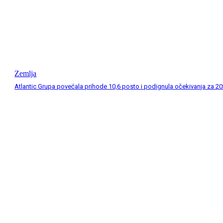
Zemlja
Atlantic Grupa povećala prihode 10,6 posto i podignula očekivanja za 20