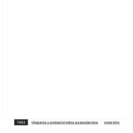
TAGS
Ulaganja u poljoprivredna gospodarstva
voćarstvo