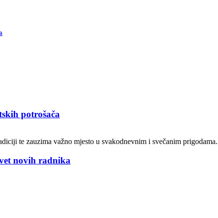
a
tskih potrošača
adiciji te zauzima važno mjesto u svakodnevnim i svečanim prigodama. 
evet novih radnika