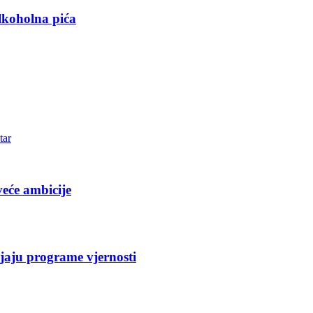
lkoholna pića
tar
eće ambicije
jaju programe vjernosti