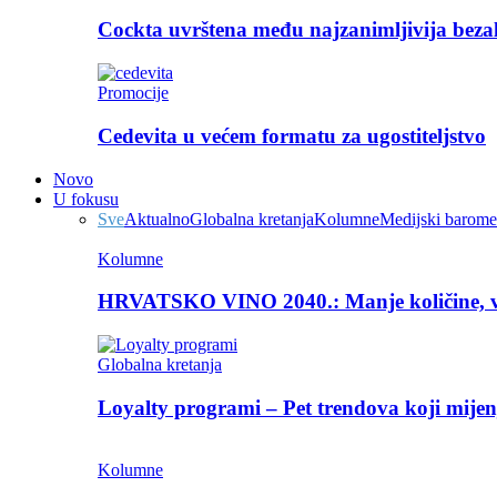
Cockta uvrštena među najzanimljivija beza
Promocije
Cedevita u većem formatu za ugostiteljstvo
Novo
U fokusu
Sve
Aktualno
Globalna kretanja
Kolumne
Medijski barome
Kolumne
HRVATSKO VINO 2040.: Manje količine, v
Globalna kretanja
Loyalty programi – Pet trendova koji mijen
Kolumne