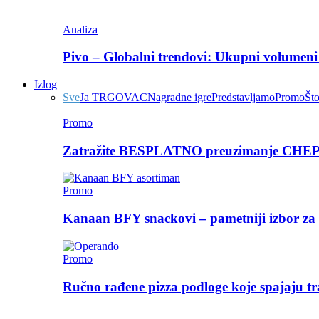
Analiza
Pivo – Globalni trendovi: Ukupni volumeni 
Izlog
Sve
Ja TRGOVAC
Nagradne igre
Predstavljamo
Promo
Št
Promo
Zatražite BESPLATNO preuzimanje CHEP p
Promo
Kanaan BFY snackovi – pametniji izbor za 
Promo
Ručno rađene pizza podloge koje spajaju tra