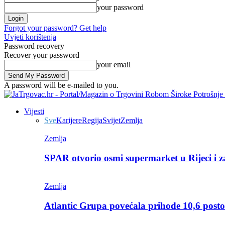
your password
Forgot your password? Get help
Uvjeti korištenja
Password recovery
Recover your password
your email
A password will be e-mailed to you.
Vijesti
Sve
Karijere
Regija
Svijet
Zemlja
Zemlja
SPAR otvorio osmi supermarket u Rijeci i z
Zemlja
Atlantic Grupa povećala prihode 10,6 posto