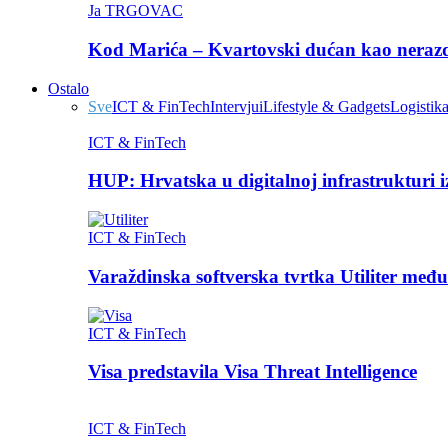
Ja TRGOVAC
Kod Marića – Kvartovski dućan kao nerazdv
Ostalo
Sve
ICT & FinTech
Intervjui
Lifestyle & Gadgets
Logistik
ICT & FinTech
HUP: Hrvatska u digitalnoj infrastrukturi 
ICT & FinTech
Varaždinska softverska tvrtka Utiliter međ
ICT & FinTech
Visa predstavila Visa Threat Intelligence
ICT & FinTech