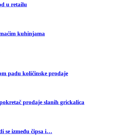
d u retailu
domaćim kuhinjama
gom padu količinske prodaje
pokretač prodaje slanih grickalica
odi se između čipsa i…