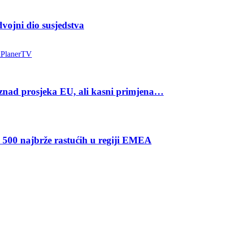
ojni dio susjedstva
a
Planer
TV
iznad prosjeka EU, ali kasni primjena…
u 500 najbrže rastućih u regiji EMEA