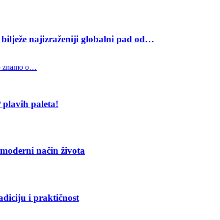
bilježe najizraženiji globalni pad od…
o znamo o…
lavih paleta!
moderni način života
diciju i praktičnost