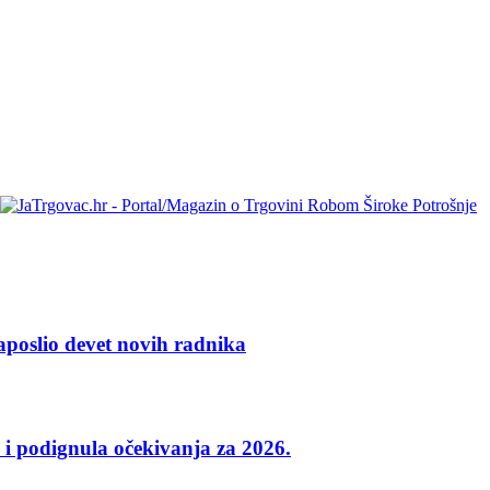
aposlio devet novih radnika
 i podignula očekivanja za 2026.