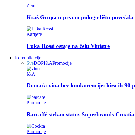
Zemlja
Kraš Grupa u prvom polugodištu povećala p
Karijere
Luka Rossi ostaje na čelu Vinistre
Komunikacije
Sve
DOP
I&A
Promocije
I&A
Domaća vina bez konkurencije: bira ih 90 p
Promocije
Barcaffè stekao status Superbrands Croatia
Promocije