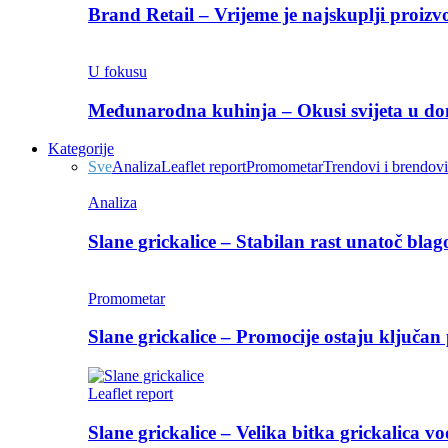
Brand Retail – Vrijeme je najskuplji proizvo
U fokusu
Međunarodna kuhinja – Okusi svijeta u 
Kategorije
Sve
Analiza
Leaflet report
Promometar
Trendovi i brendovi
Analiza
Slane grickalice – Stabilan rast unatoč bla
Promometar
Slane grickalice – Promocije ostaju ključan 
Leaflet report
Slane grickalice – Velika bitka grickalica v