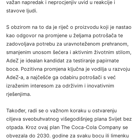
važan napredak i neprocjenjiv uvid u reakcije i
stavove ljudi.
S obzirom na to da je riječ o proizvodu koji je nastao
kao odgovor na promjene u željama potrošača te
zadovoljava potrebu za uravnoteženom prehranom,
smanjenim unosom šećera i aktivnim životnim stilom,
AdeZ je idealan kandidat za testiranje papirnate
boce. Pozitivna promjena ključna je vodilja u razvoju
AdeZ-a, a najčešće ga odabiru potrošači s već
izraženim interesom za održivim i inovativnim
rješenjima.
Također, radi se o važnom koraku u ostvarenju
ciljeva sveobuhvatnog višegodišnjeg plana Svijet bez
otpada. Kroz ovaj plan The Coca-Cola Company se
obvezala do 2030. godine za svaku bocu ili limenku