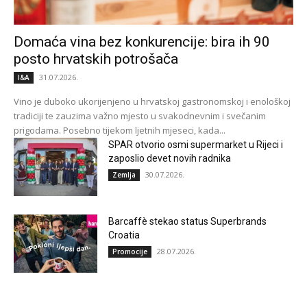
Domaća vina bez konkurencije: bira ih 90
posto hrvatskih potrošača
31.07.2026.
I&A
Vino je duboko ukorijenjeno u hrvatskoj gastronomskoj i enološkoj
tradiciji te zauzima važno mjesto u svakodnevnim i svečanim
prigodama. Posebno tijekom ljetnih mjeseci, kada...
SPAR otvorio osmi supermarket u Rijeci i
zaposlio devet novih radnika
30.07.2026.
Zemlja
Barcaffè stekao status Superbrands
Croatia
28.07.2026.
Promocije