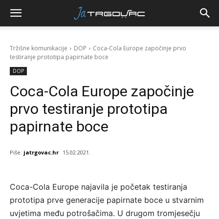
Tržišne komunikacije
DOP
Coca-Cola Europe započinje prvo
testiranje prototipa papirnate boce
DOP
Coca-Cola Europe započinje
prvo testiranje prototipa
papirnate boce
Piše:
jatrgovac.hr
15.02.2021.
Coca-Cola Europe najavila je početak testiranja
prototipa prve generacije papirnate boce u stvarnim
uvjetima među potrošačima. U drugom tromjesečju