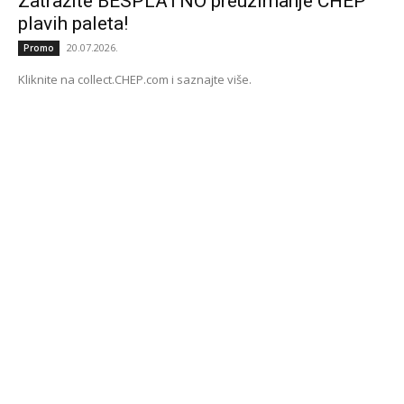
Zatražite BESPLATNO preuzimanje CHEP
plavih paleta!
20.07.2026.
Promo
Kliknite na collect.CHEP.com i saznajte više.