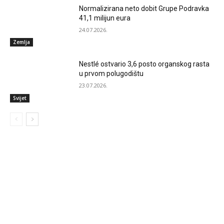
Normalizirana neto dobit Grupe Podravka
41,1 milijun eura
24.07.2026.
Zemlja
Nestlé ostvario 3,6 posto organskog rasta
u prvom polugodištu
23.07.2026.
Svijet