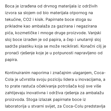
Boca je izrađena od drvnog materijala iz održivih
izvora sa slojem od bio materijala otpornog na
tekućine, CO2 i kisik. Papirnate boce stoga su
prikladne kao ambalaža za gazirana i negazirana
pića, kozmetičke i mnoge druge proizvode. Vanjski
sloj boce izrađen je od papira, a čep i unutarnji sloj
sadrže plastiku koja se može reciklirati. Konačni cilj je
pronaći rješenje koje je u potpunosti napravljeno od
papira.
Kontinuiranim naporima i značajnim ulaganjem, Coca-
Cola je učvrstila svoju poziciju lidera u inovacijama, a
to prate rastuća očekivanja potrošača koji sve više
zahtijevaju inovativna i održiva rješenja za ambalažu
proizvoda. Stoga izlazak papirnate boce iz
laboratorija u stvarni svijet, za Coca-Colu predstavlja