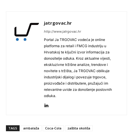
jatrgovac.hr
http://www.jatrgovac.hr
Portal Ja TRGOVAC vodeća je online
platforma za retail i FMCG industriju u
Hrvatskoj te ključni izvor informacija za
donositelje odluka. Kroz aktualne vijesti,
ekskluzivne tržišne analize, trendove i
novitete s tržišta, Ja TRGOVAC oblikuje
industrijski dijalog i povezuje trgovce,
proizvođače i distributere, pružajući im
relevantne uvide za donošenje poslovnih
odluka.
TAGS
ambalaža
Coca-Cola
zaštita okoliša