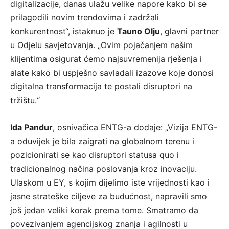
digitalizacije, danas ulažu velike napore kako bi se
prilagodili novim trendovima i zadržali
konkurentnost“, istaknuo je
Tauno Olju
, glavni partner
u Odjelu savjetovanja. „Ovim pojačanjem našim
klijentima osigurat ćemo najsuvremenija rješenja i
alate kako bi uspješno savladali izazove koje donosi
digitalna transformacija te postali disruptori na
tržištu.“
Ida Pandur
, osnivačica ENTG-a dodaje: „Vizija ENTG-
a oduvijek je bila zaigrati na globalnom terenu i
pozicionirati se kao disruptori statusa quo i
tradicionalnog načina poslovanja kroz inovaciju.
Ulaskom u EY, s kojim dijelimo iste vrijednosti kao i
jasne strateške ciljeve za budućnost, napravili smo
još jedan veliki korak prema tome. Smatramo da
povezivanjem agencijskog znanja i agilnosti u