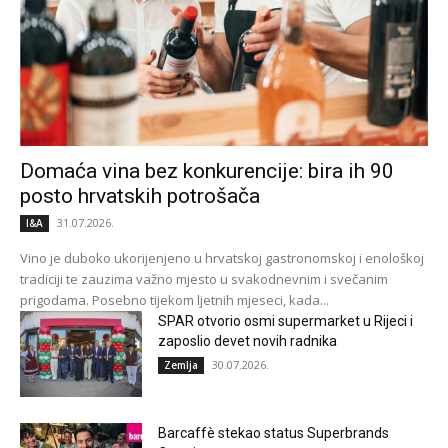
Domaća vina bez konkurencije: bira ih 90
posto hrvatskih potrošača
31.07.2026.
I&A
Vino je duboko ukorijenjeno u hrvatskoj gastronomskoj i enološkoj
tradiciji te zauzima važno mjesto u svakodnevnim i svečanim
prigodama. Posebno tijekom ljetnih mjeseci, kada...
SPAR otvorio osmi supermarket u Rijeci i
zaposlio devet novih radnika
30.07.2026.
Zemlja
Barcaffè stekao status Superbrands