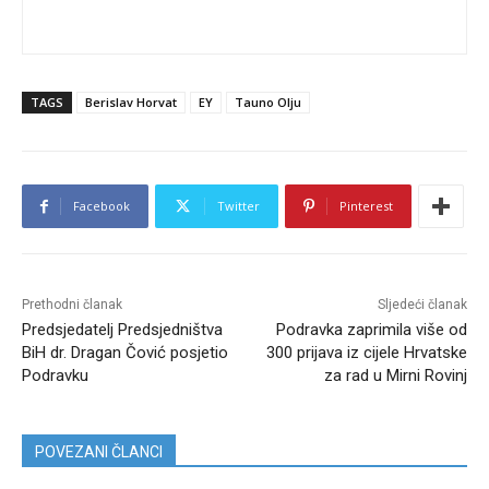
TAGS
Berislav Horvat
EY
Tauno Olju
Facebook
Twitter
Pinterest
Prethodni članak
Sljedeći članak
Predsjedatelj Predsjedništva
Podravka zaprimila više od
BiH dr. Dragan Čović posjetio
300 prijava iz cijele Hrvatske
Podravku
za rad u Mirni Rovinj
POVEZANI ČLANCI