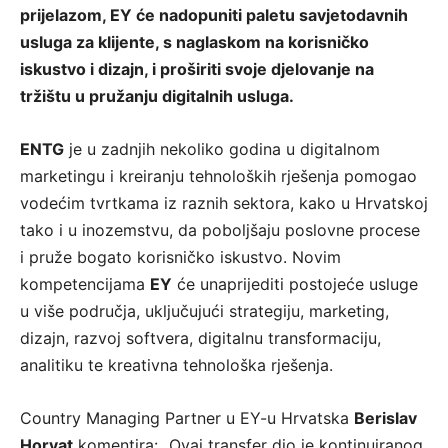
prijelazom, EY će nadopuniti paletu savjetodavnih
usluga za klijente, s naglaskom na korisničko
iskustvo i dizajn, i proširiti svoje djelovanje na
tržištu u pružanju digitalnih usluga.
ENTG
je u zadnjih nekoliko godina u digitalnom
marketingu i kreiranju tehnoloških rješenja pomogao
vodećim tvrtkama iz raznih sektora, kako u Hrvatskoj
tako i u inozemstvu, da poboljšaju poslovne procese
i pruže bogato korisničko iskustvo. Novim
kompetencijama
EY
će unaprijediti postojeće usluge
u više područja, uključujući strategiju, marketing,
dizajn, razvoj softvera, digitalnu transformaciju,
analitiku te kreativna tehnološka rješenja.
Country Managing Partner u EY-u Hrvatska
Berislav
Horvat
komentira: „Ovaj transfer dio je kontinuiranog