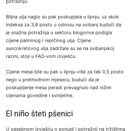
potražnju.
Biljna ulja naglo su pak poskupjela u lipnju, uz skok
indeksa za 3,8 posto u odnosu na svibanj budući da
je snažna potražnja u sektoru biogoriva podigla
cijene palminog i repičinog ulja. Cijene
suncokretovog ulja zadržale su se na svibanjskoj
razini, stoji u FAO-vom izvješću.
Cijene mesa bile su pak u lipnju više za tek 0,5 posto
nego u prethodnom mjesecu, budući da je
poskupljenje mesa peradi prevagnulo nad nižim
cijenama govedine i svinjetine.
El niño šteti pšenici
U zasebnom izvješću o ponudi i potražnji na tržištima