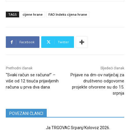
TAGS
cijene hrane
FAO Indeks cijena hrane
Facebook
Twitter
Prethodni članak
Sljedeći članak
“Svaki račun se računa!” –
Prijave na dm-ov natječaj za
više od 12 tisuća prijavljenih
društveno odgovorne
računa u prva dva dana
projekte otvorene su do 15.
srpnja
POVEZANI ČLANCI
Ja TRGOVAC Srpanj/Kolovoz 2026.