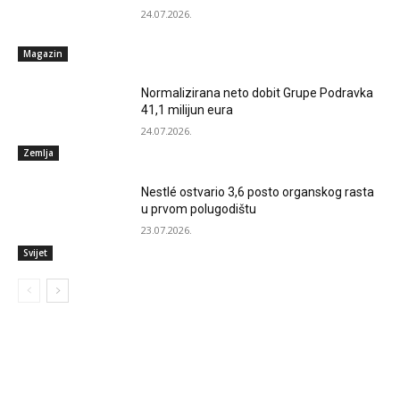
24.07.2026.
Magazin
Normalizirana neto dobit Grupe Podravka
41,1 milijun eura
24.07.2026.
Zemlja
Nestlé ostvario 3,6 posto organskog rasta
u prvom polugodištu
23.07.2026.
Svijet