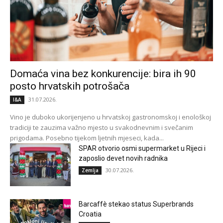
Domaća vina bez konkurencije: bira ih 90
posto hrvatskih potrošača
31.07.2026.
I&A
Vino je duboko ukorijenjeno u hrvatskoj gastronomskoj i enološkoj
tradiciji te zauzima važno mjesto u svakodnevnim i svečanim
prigodama. Posebno tijekom ljetnih mjeseci, kada...
SPAR otvorio osmi supermarket u Rijeci i
zaposlio devet novih radnika
30.07.2026.
Zemlja
Barcaffè stekao status Superbrands
Croatia