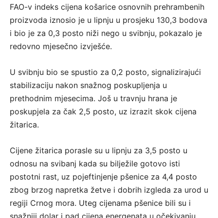
FAO-v indeks cijena košarice osnovnih prehrambenih
proizvoda iznosio je u lipnju u prosjeku 130,3 bodova
i bio je za 0,3 posto niži nego u svibnju, pokazalo je
redovno mjesečno izvješće.
U svibnju bio se spustio za 0,2 posto, signalizirajući
stabilizaciju nakon snažnog poskupljenja u
prethodnim mjesecima. Još u travnju hrana je
poskupjela za čak 2,5 posto, uz izrazit skok cijena
žitarica.
Cijene žitarica porasle su u lipnju za 3,5 posto u
odnosu na svibanj kada su bilježile gotovo isti
postotni rast, uz pojeftinjenje pšenice za 4,4 posto
zbog brzog napretka žetve i dobrih izgleda za urod u
regiji Crnog mora. Uteg cijenama pšenice bili su i
snažniji dolar i pad cijena energenata u očekivanju