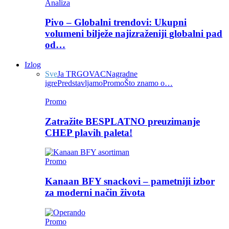
Analiza
Pivo – Globalni trendovi: Ukupni
volumeni bilježe najizraženiji globalni pad
od…
Izlog
Sve
Ja TRGOVAC
Nagradne
igre
Predstavljamo
Promo
Što znamo o…
Promo
Zatražite BESPLATNO preuzimanje
CHEP plavih paleta!
Promo
Kanaan BFY snackovi – pametniji izbor
za moderni način života
Promo