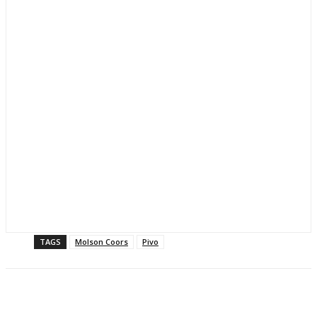
TAGS
Molson Coors
Pivo
Facebook
Twitter
Pinterest
Linkedin