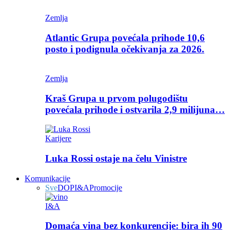
Zemlja
Atlantic Grupa povećala prihode 10,6
posto i podignula očekivanja za 2026.
Zemlja
Kraš Grupa u prvom polugodištu
povećala prihode i ostvarila 2,9 milijuna…
Karijere
Luka Rossi ostaje na čelu Vinistre
Komunikacije
Sve
DOP
I&A
Promocije
I&A
Domaća vina bez konkurencije: bira ih 90