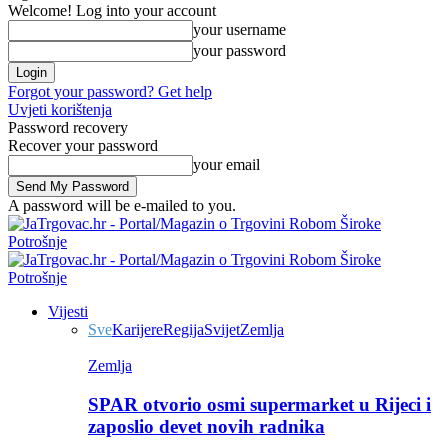
Welcome! Log into your account
your username
your password
Forgot your password? Get help
Uvjeti korištenja
Password recovery
Recover your password
your email
A password will be e-mailed to you.
Vijesti
Sve
Karijere
Regija
Svijet
Zemlja
Zemlja
SPAR otvorio osmi supermarket u Rijeci i
zaposlio devet novih radnika