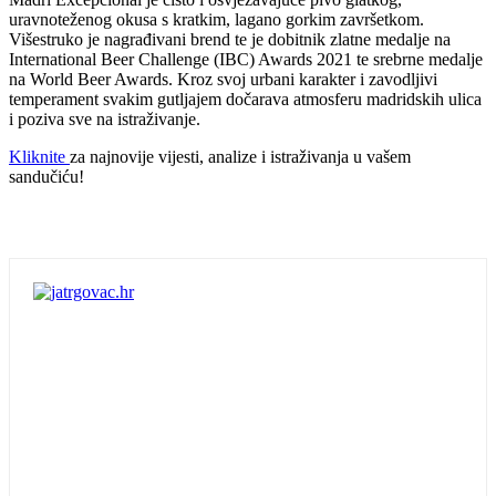
uravnoteženog okusa s kratkim, lagano gorkim završetkom.
Višestruko je nagrađivani brend te je dobitnik zlatne medalje na
International Beer Challenge (IBC) Awards 2021 te srebrne medalje
na World Beer Awards. Kroz svoj urbani karakter i zavodljivi
temperament svakim gutljajem dočarava atmosferu madridskih ulica
i poziva sve na istraživanje.
Kliknite
za najnovije vijesti, analize i istraživanja u vašem
sandučiću!