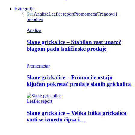
Kategorije
Sve
Analiza
Leaflet report
Promometar
Trendovi i
brendovi
Analiza
Slane grickalice – Stabilan rast unatoč
blagom padu količinske prodaje
Promometar
Slane grickalice – Promocije ostaju
ključan pokretač prodaje slanih grickalica
Leaflet report
Slane grickalice – Velika bitka grickalica
vodi se između čipsa i…