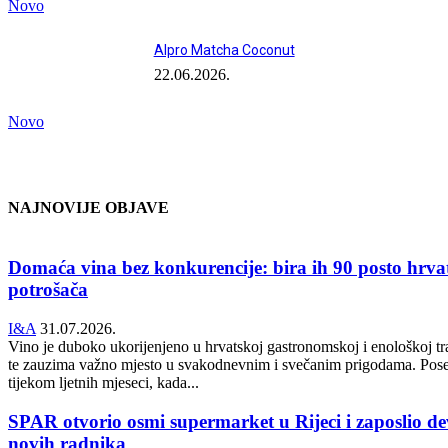
Novo
Alpro Matcha Coconut
22.06.2026.
Novo
NAJNOVIJE OBJAVE
Domaća vina bez konkurencije: bira ih 90 posto hrva
potrošača
I&A
31.07.2026.
Vino je duboko ukorijenjeno u hrvatskoj gastronomskoj i enološkoj tra
te zauzima važno mjesto u svakodnevnim i svečanim prigodama. Pos
tijekom ljetnih mjeseci, kada...
SPAR otvorio osmi supermarket u Rijeci i zaposlio de
novih radnika