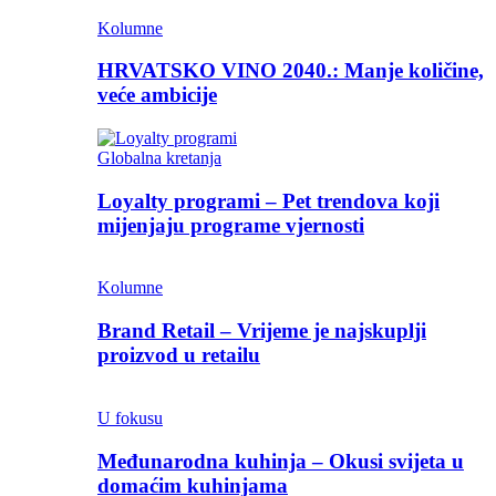
Kolumne
HRVATSKO VINO 2040.: Manje količine,
veće ambicije
Globalna kretanja
Loyalty programi – Pet trendova koji
mijenjaju programe vjernosti
Kolumne
Brand Retail – Vrijeme je najskuplji
proizvod u retailu
U fokusu
Međunarodna kuhinja – Okusi svijeta u
domaćim kuhinjama