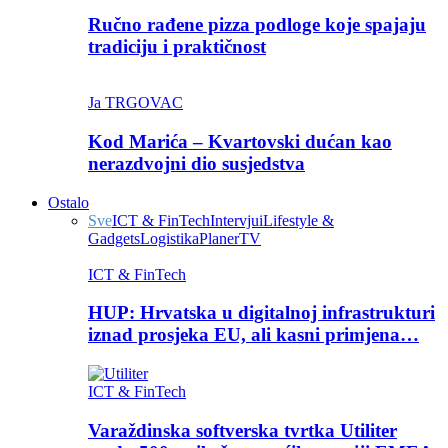
Ručno rađene pizza podloge koje spajaju
tradiciju i praktičnost
Ja TRGOVAC
Kod Marića – Kvartovski dućan kao
nerazdvojni dio susjedstva
Ostalo
Sve
ICT & FinTech
Intervjui
Lifestyle &
Gadgets
Logistika
Planer
TV
ICT & FinTech
HUP: Hrvatska u digitalnoj infrastrukturi
iznad prosjeka EU, ali kasni primjena…
ICT & FinTech
Varaždinska softverska tvrtka Utiliter