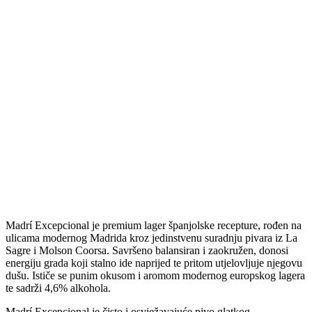
Madrí Excepcional je premium lager španjolske recepture, rođen na
ulicama modernog Madrida kroz jedinstvenu suradnju pivara iz La
Sagre i Molson Coorsa. Savršeno balansiran i zaokružen, donosi
energiju grada koji stalno ide naprijed te pritom utjelovljuje njegovu
dušu. Ističe se punim okusom i aromom modernog europskog lagera
te sadrži 4,6% alkohola.
Madrí Excepcional je čisto i osvježavajuće pivo glatkog,