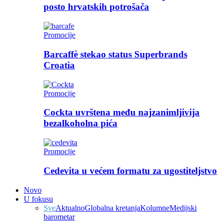
posto hrvatskih potrošača
Promocije
Barcaffè stekao status Superbrands
Croatia
Promocije
Cockta uvrštena među najzanimljivija
bezalkoholna pića
Promocije
Cedevita u većem formatu za ugostiteljstvo
Novo
U fokusu
Sve
Aktualno
Globalna kretanja
Kolumne
Medijski
barometar