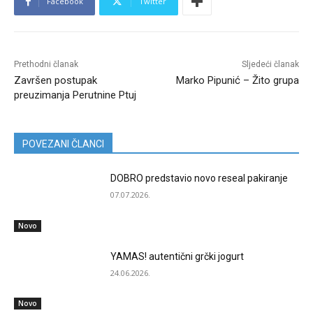
Facebook
Twitter
Prethodni članak
Sljedeći članak
Završen postupak
Marko Pipunić – Žito grupa
preuzimanja Perutnine Ptuj
POVEZANI ČLANCI
DOBRO predstavio novo reseal pakiranje
07.07.2026.
Novo
YAMAS! autentični grčki jogurt
24.06.2026.
Novo