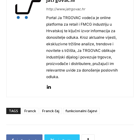
jatrgovac.hr
http://www.jatrgovac.hr
Portal Ja TRGOVAC vodeća je online
platforma za retail i FMCG industriju u
Hrvatskoj te ključni izvor informacija za
donositelje odluka. Kroz aktualne vijesti,
ekskluzivne tržišne analize, trendove i
novitete s tržišta, Ja TRGOVAC oblikuje
industrijski dijalog i povezuje trgovce,
proizvođače i distributere, pružajući im
relevantne uvide za donošenje poslovnih
odluka.
TAGS
Franck
Franck čaj
funkcionalni čajevi