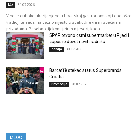
31.07.2026.
I&A
Vino je duboko ukorijenjeno u hrvatskoj gastronomskoj i enološkoj
tradiciji te zauzima važno mjesto u svakodnevnim i svečanim
prigodama. Posebno tijekom ljetnih mjeseci, kada...
SPAR otvorio osmi supermarket u Rijeci i
zaposlio devet novih radnika
30.07.2026.
Zemlja
Barcaffè stekao status Superbrands
Croatia
28.07.2026.
Promocije
IZLOG