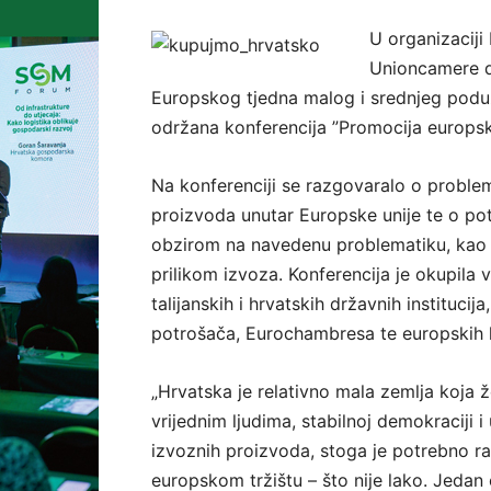
U organizaciji
Unioncamere de
Europskog tjedna malog i srednjeg podu
održana konferencija ”Promocija europski
Na konferenciji se razgovaralo o problema
proizvoda unutar Europske unije te o po
obzirom na navedenu problematiku, kao i 
prilikom izvoza. Konferencija je okupila 
talijanskih i hrvatskih državnih instituci
potrošača, Eurochambresa te europskih k
„Hrvatska je relativno mala zemlja koja ž
vrijednim ljudima, stabilnoj demokraciji 
izvoznih proizvoda, stoga je potrebno raz
europskom tržištu – što nije lako. Jedan o