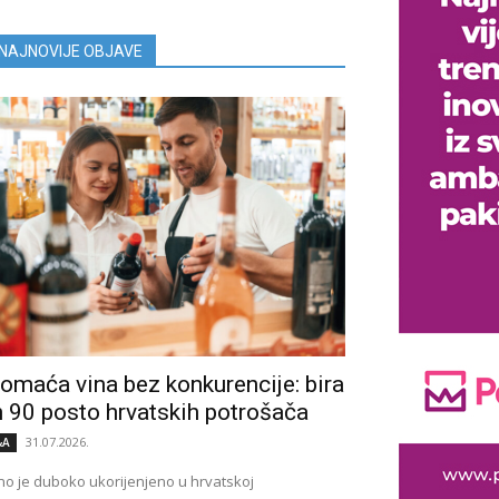
NAJNOVIJE OBJAVE
omaća vina bez konkurencije: bira
h 90 posto hrvatskih potrošača
31.07.2026.
&A
no je duboko ukorijenjeno u hrvatskoj