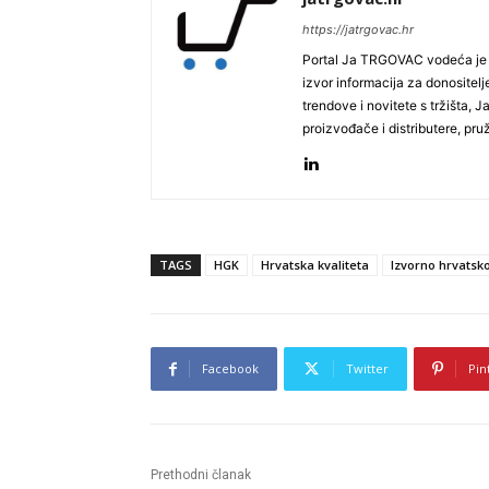
https://jatrgovac.hr
Portal Ja TRGOVAC vodeća je on
izvor informacija za donositelj
trendove i novitete s tržišta, 
proizvođače i distributere, pr
TAGS
HGK
Hrvatska kvaliteta
Izvorno hrvatsk
Facebook
Twitter
Pin
Prethodni članak