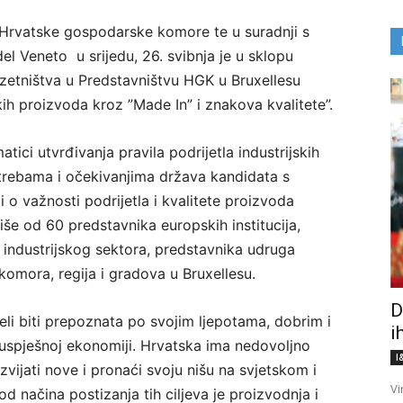
 Hrvatske gospodarske komore te u suradnji s
l Veneto u srijedu, 26. svibnja je u sklopu
zetništva u Predstavništvu HGK u Bruxellesu
h proizvoda kroz ”Made In” i znakova kvalitete”.
tici utvrđivanja pravila podrijetla industrijskih
trebama i očekivanjima država kandidata s
o važnosti podrijetla i kvalitete proizvoda
više od 60 predstavnika europskih institucija,
ja, industrijskog sektora, predstavnika udruga
omora, regija i gradova u Bruxellesu.
D
eli biti prepoznata po svojim ljepotama, dobrim i
i
i uspješnoj ekonomiji. Hrvatska ima nedovoljno
I
vijati nove i pronaći svoju nišu na svjetskom i
Vi
d načina postizanja tih ciljeva je proizvodnja i