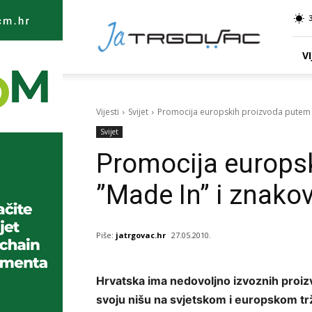
Ja
TRGOVAC
VI
Vijesti
Svijet
Promocija europskih proizvoda putem ''
Svijet
Promocija europs
”Made In” i znakov
Piše:
jatrgovac.hr
27.05.2010.
Hrvatska ima nedovoljno izvoznih proizv
svoju nišu na svjetskom i europskom tr