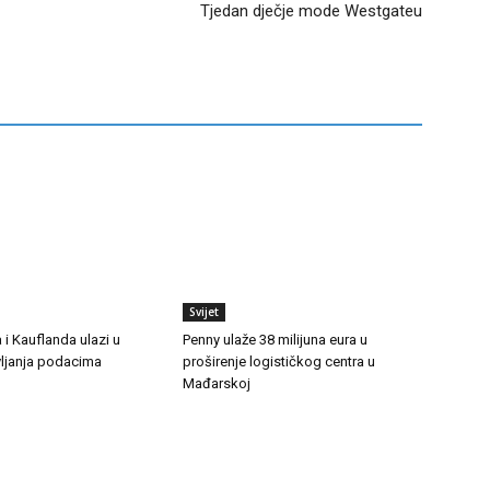
Tjedan dječje mode Westgateu
Svijet
 i Kauflanda ulazi u
Penny ulaže 38 milijuna eura u
vljanja podacima
proširenje logističkog centra u
Mađarskoj