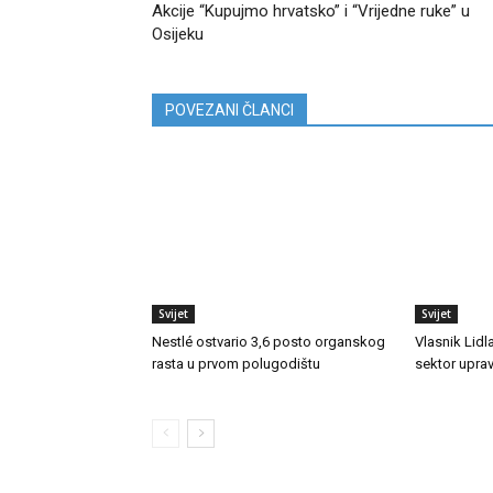
Akcije “Kupujmo hrvatsko” i “Vrijedne ruke” u
Osijeku
POVEZANI ČLANCI
Svijet
Svijet
Nestlé ostvario 3,6 posto organskog
Vlasnik Lidla
rasta u prvom polugodištu
sektor upra