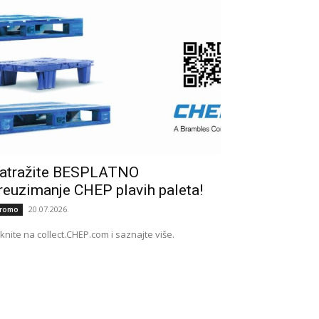
atražite BESPLATNO
reuzimanje CHEP plavih paleta!
20.07.2026.
romo
iknite na collect.CHEP.com i saznajte više.