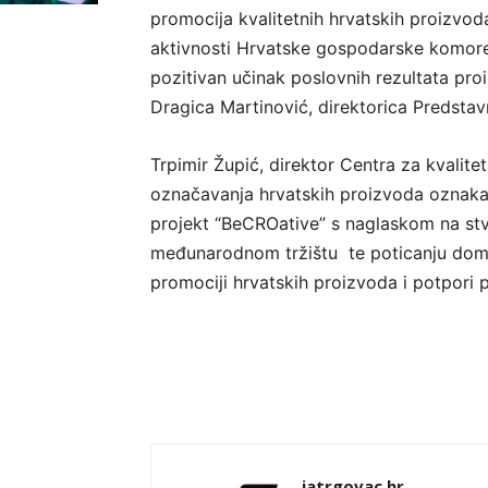
promocija kvalitetnih hrvatskih proizvo
aktivnosti Hrvatske gospodarske komore 
pozitivan učinak poslovnih rezultata proi
Dragica Martinović, direktorica Predstav
Trpimir Župić, direktor Centra za kvalit
označavanja hrvatskih proizvoda oznakam
projekt “BeCROative” s naglaskom na stv
međunarodnom tržištu te poticanju domaće
promociji hrvatskih proizvoda i potpori p
jatrgovac.hr