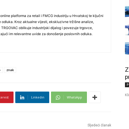
line platforma za retail i FMCG industriju u Hrvatskoj te ključni
e odluka. Kroz aktualne vijesti, ekskluzivne tržišne analize,
Ja TRGOVAC oblikuje industrijski dijalog i povezuje trgovce,
užajući im relevantne uvide za donošenje poslovnih odluka.
Z
o
znak
p
P
Kl
terest
Linkedin
WhatsApp
Sljedeći članak