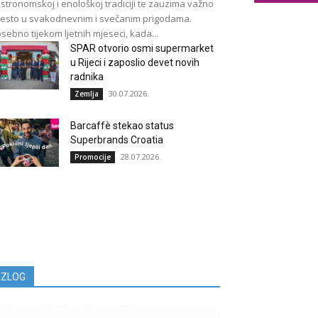
stronomskoj i enološkoj tradiciji te zauzima važno
esto u svakodnevnim i svečanim prigodama.
sebno tijekom ljetnih mjeseci, kada...
SPAR otvorio osmi supermarket
u Rijeci i zaposlio devet novih
radnika
30.07.2026.
Zemlja
Barcaffè stekao status
Superbrands Croatia
28.07.2026.
Promocije
IZLOG