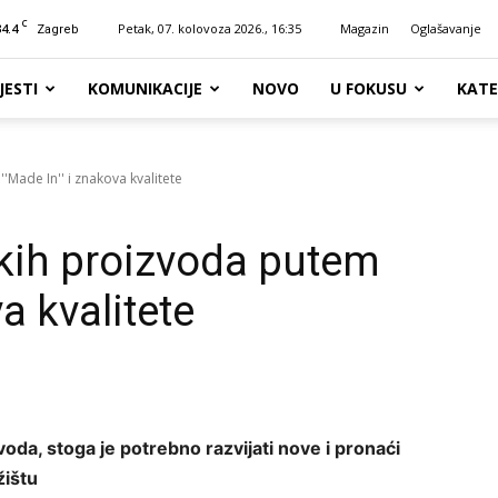
C
34.4
Petak, 07. kolovoza 2026., 16:35
Magazin
Oglašavanje
Zagreb
JESTI
KOMUNIKACIJE
NOVO
U FOKUSU
KATE
Made In'' i znakova kvalitete
kih proizvoda putem
a kvalitete
oda, stoga je potrebno razvijati nove i pronaći
žištu