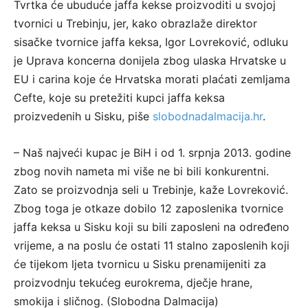
Tvrtka će ubuduće jaffa kekse proizvoditi u svojoj
tvornici u Trebinju, jer, kako obrazlaže direktor
sisačke tvornice jaffa keksa, Igor Lovreković, odluku
je Uprava koncerna donijela zbog ulaska Hrvatske u
EU i carina koje će Hrvatska morati plaćati zemljama
Cefte, koje su pretežiti kupci jaffa keksa
proizvedenih u Sisku, piše
slobodnadalmacija.hr
.
– Naš najveći kupac je BiH i od 1. srpnja 2013. godine
zbog novih nameta mi više ne bi bili konkurentni.
Zato se proizvodnja seli u Trebinje, kaže Lovreković.
Zbog toga je otkaze dobilo 12 zaposlenika tvornice
jaffa keksa u Sisku koji su bili zaposleni na određeno
vrijeme, a na poslu će ostati 11 stalno zaposlenih koji
će tijekom ljeta tvornicu u Sisku prenamijeniti za
proizvodnju tekućeg eurokrema, dječje hrane,
smokija i sličnog. (Slobodna Dalmacija)