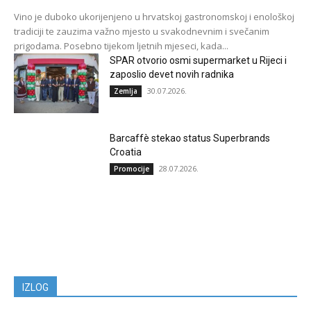
Vino je duboko ukorijenjeno u hrvatskoj gastronomskoj i enološkoj
tradiciji te zauzima važno mjesto u svakodnevnim i svečanim
prigodama. Posebno tijekom ljetnih mjeseci, kada...
SPAR otvorio osmi supermarket u Rijeci i
zaposlio devet novih radnika
30.07.2026.
Zemlja
Barcaffè stekao status Superbrands
Croatia
28.07.2026.
Promocije
IZLOG