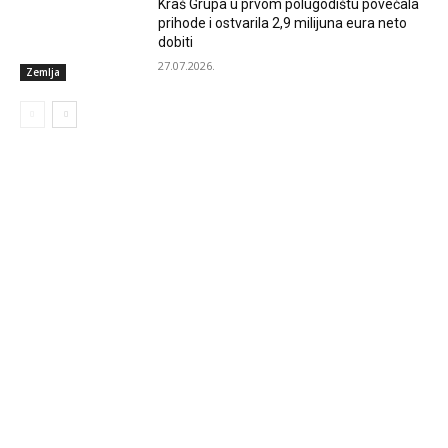
Kraš Grupa u prvom polugodištu povećala
prihode i ostvarila 2,9 milijuna eura neto
dobiti
27.07.2026.
Zemlja