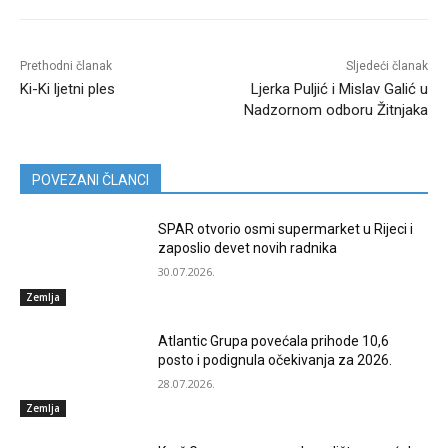
Prethodni članak
Sljedeći članak
Ki-Ki ljetni ples
Ljerka Puljić i Mislav Galić u
Nadzornom odboru Žitnjaka
POVEZANI ČLANCI
SPAR otvorio osmi supermarket u Rijeci i
zaposlio devet novih radnika
30.07.2026.
Zemlja
Atlantic Grupa povećala prihode 10,6
posto i podignula očekivanja za 2026.
28.07.2026.
Zemlja