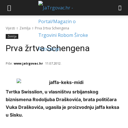
Vijesti
Zemlja
Prva žrtva Schengena
Zemlja
Prva žrtva Schengena
Piše:
www.jatrgovac.hr
11.07.2012.
Tvrtka Swisslion, u vlasništvu srbijanskog
biznismena Rodoljuba Draškovića, brata političara
Vuka Draškovića, ugasila je proizvodnju jaffa keksa
u Sisku.