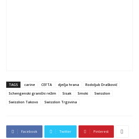
TAGS
carine
CEFTA
dječja hrana
Rodoljub Drašković
Schengenski granični režim
Sisak
Smoki
Swisslion
Swisslion Takovo
Swisslion Trgovina
Facebook
Twitter
Pinterest