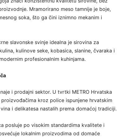
oja znači konzistentnu kvalitetu sirovine, bez
e proizvodnje. Mramorirano meso tamnije je boje,
 mesnog soka, što ga čini iznimno mekanim i
rne slavonske svinje idealna je sirovina za
lina, kulinove seke, kobasica, slanine, čvaraka i
u modernim profesionalnim kuhinjama.
ača
naje i prodajni sektor. U tvrtki METRO Hrvatska
 proizvođačima kroz police ispunjene hrvatskim
ina i delikatesa nastalih prema domaćoj tradiciji.
 posluje po visokim standardima kvalitete i
posvećuje lokalnim proizvodima od domaće