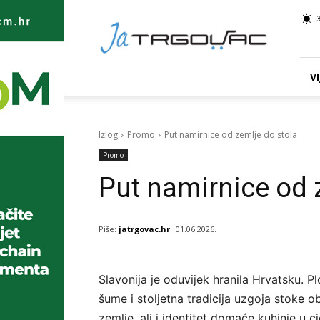
Ja
TRGOVAC
VI
Izlog
Promo
Put namirnice od zemlje do stola
Promo
Put namirnice od 
Piše:
jatrgovac.hr
01.06.2026.
Slavonija je oduvijek hranila Hrvatsku. Pl
šume i stoljetna tradicija uzgoja stoke o
zemlje, ali i identitet domaće kuhinje u c