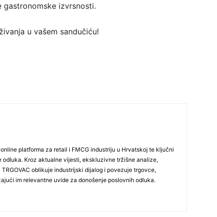
ne gastronomske izvrsnosti.
traživanja u vašem sandučiću!
line platforma za retail i FMCG industriju u Hrvatskoj te ključni
e odluka. Kroz aktualne vijesti, ekskluzivne tržišne analize,
Ja TRGOVAC oblikuje industrijski dijalog i povezuje trgovce,
užajući im relevantne uvide za donošenje poslovnih odluka.