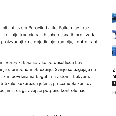
 blizini jezera Borovik, tvrtka Balkan lov kroz
ium liniju tradicionalnih suhomesnatih proizvoda
proizvodnji koja objedinjuje tradiciju, kontrolirani
rmi Borovik, koja se više od desetljeća bavi
Z
nje u prirodnom okruženju. Svinje se uzgajaju na
p
umskim površinama bogatim hrastom i bukvom.
, tritikalu, kukuruzu i ječmu, pri čemu Balkan lov
P
poljima, osiguravajući potpunu kontrolu nad
Kl