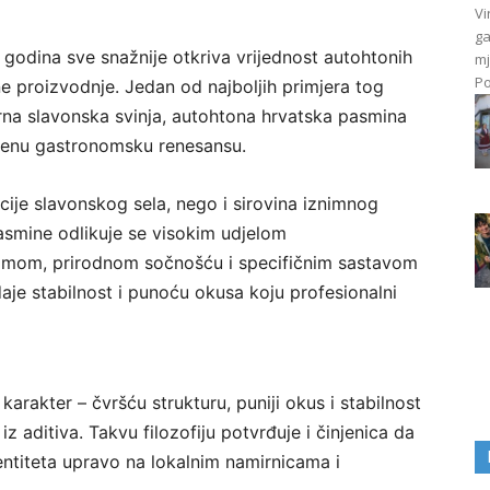
Vi
ga
 godina sve snažnije otkriva vrijednost autohtonih
mj
Po
ne proizvodnje. Jedan od najboljih primjera tog
na slavonska svinja, autohtona hrvatska pasmina
uženu gastronomsku renesansu.
cije slavonskog sela, nego i sirovina iznimnog
smine odlikuje se visokim udjelom
omom, prirodnom sočnošću i specifičnim sastavom
je stabilnost i punoću okusa koju profesionalni
arakter – čvršću strukturu, puniji okus i stabilnost
iz aditiva. Takvu filozofiju potvrđuje i činjenica da
entiteta upravo na lokalnim namirnicama i