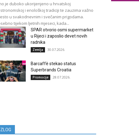
no je duboko ukorijenjeno u hrvatskoj
stronomskoj i enološkoj tradiciji te zauzima važno
esto u svakodnevnim i svečanim prigodama.
sebno tijekom ljetnih mjeseci, kada...
SPAR otvorio osmi supermarket
u Rijeci i zaposlio devet novih
radnika
30.07.2026.
Zemlja
Barcaffè stekao status
Superbrands Croatia
28.07.2026.
Promocije
IZLOG