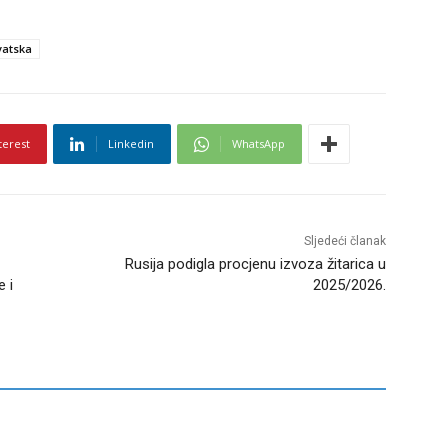
atska
terest
Linkedin
WhatsApp
Sljedeći članak
Rusija podigla procjenu izvoza žitarica u
e i
2025/2026.