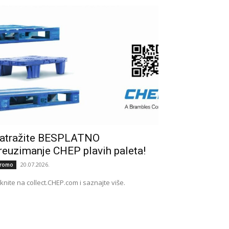
atražite BESPLATNO
reuzimanje CHEP plavih paleta!
20.07.2026.
romo
iknite na collect.CHEP.com i saznajte više.