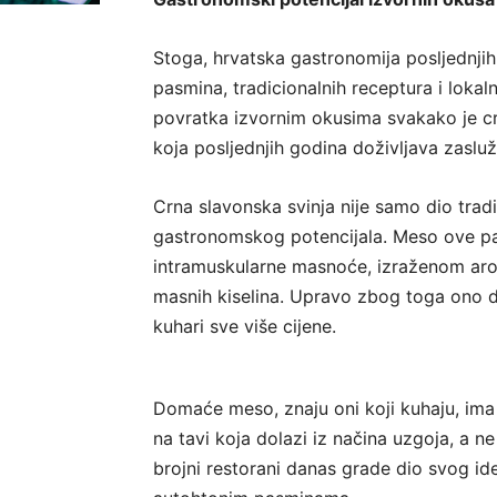
Stoga, hrvatska gastronomija posljednjih
pasmina, tradicionalnih receptura i lokal
povratka izvornim okusima svakako je cr
koja posljednjih godina doživljava zasl
Crna slavonska svinja nije samo dio tradi
gastronomskog potencijala. Meso ove pa
intramuskularne masnoće, izraženom ar
masnih kiselina. Upravo zbog toga ono da
kuhari sve više cijene.
Domaće meso, znaju oni koji kuhaju, ima k
na tavi koja dolazi iz načina uzgoja, a ne 
brojni restorani danas grade dio svog id