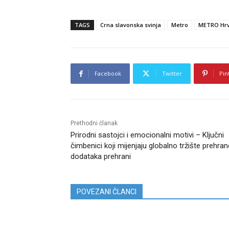
TAGS
Crna slavonska svinja
Metro
METRO Hrv
Facebook
Twitter
Pin
Prethodni članak
Prirodni sastojci i emocionalni motivi – Ključni
čimbenici koji mijenjaju globalno tržište prehran
dodataka prehrani
POVEZANI ČLANCI