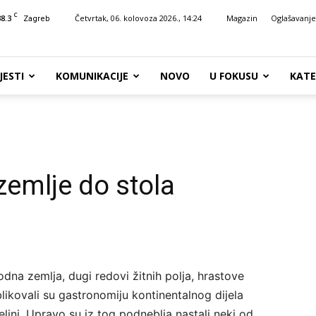
C
38.3
Četvrtak, 06. kolovoza 2026., 14:24
Magazin
Oglašavanje
Zagreb
JESTI
KOMUNIKACIJE
NOVO
U FOKUSU
KATE
zemlje do stola
odna zemlja, dugi redovi žitnih polja, hrastove
blikovali su gastronomiju kontinentalnog dijela
jelini. Upravo su iz tog podneblja nastali neki od