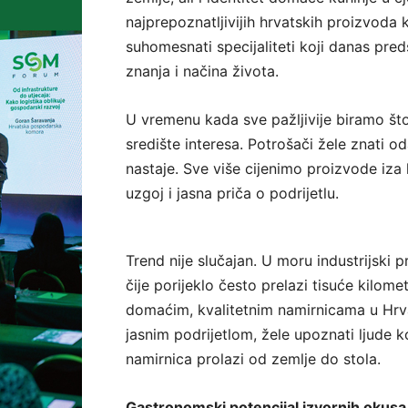
najprepoznatljivijih hrvatskih proizvoda k
suhomesnati specijaliteti koji danas pred
znanja i načina života.
U vremenu kada sve pažljivije biramo št
središte interesa. Potrošači žele znati od
nastaje. Sve više cijenimo proizvode iza 
uzgoj i jasna priča o podrijetlu.
Trend nije slučajan. U moru industrijski 
čije porijeklo često prelazi tisuće kilome
domaćim, kvalitetnim namirnicama u Hrva
jasnim podrijetlom, žele upoznati ljude ko
namirnica prolazi od zemlje do stola.
Gastronomski potencijal izvornih okusa