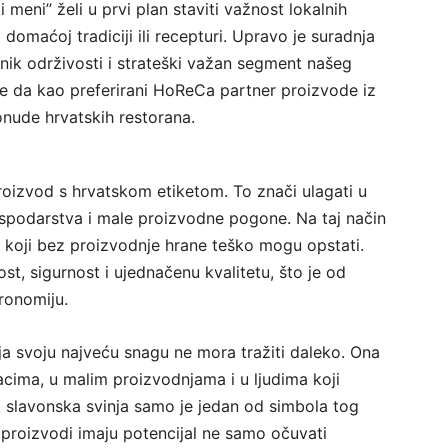
meni” želi u prvi plan staviti važnost lokalnih
domaćoj tradiciji ili recepturi. Upravo je suradnja
ik održivosti i strateški važan segment našeg
je da kao preferirani HoReCa partner proizvode iz
onude hrvatskih restorana.
oizvod s hrvatskom etiketom. To znači ulagati u
gospodarstva i male proizvodne pogone. Na taj način
ve koji bez proizvodnje hrane teško mogu opstati.
st, sigurnost i ujednačenu kvalitetu, što je od
ronomiju.
a svoju najveću snagu ne mora tražiti daleko. Ona
cima, u malim proizvodnjama i u ljudima koji
a slavonska svinja samo je jedan od simbola tog
 proizvodi imaju potencijal ne samo očuvati