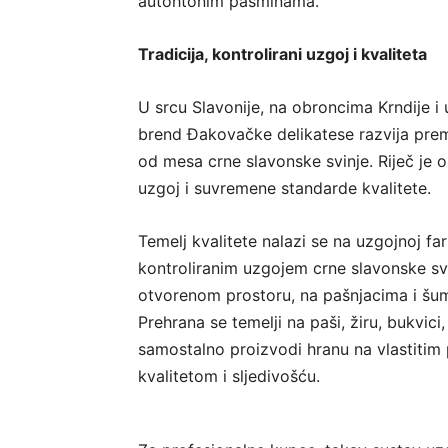
autohtonim pasminama.
Tradicija, kontrolirani uzgoj i kvaliteta
U srcu Slavonije, na obroncima Krndije i u
brend Đakovačke delikatese razvija prem
od mesa crne slavonske svinje. Riječ je o 
uzgoj i suvremene standarde kvalitete.
Temelj kvalitete nalazi se na uzgojnoj fa
kontroliranim uzgojem crne slavonske svi
otvorenom prostoru, na pašnjacima i š
Prehrana se temelji na paši, žiru, bukvici
samostalno proizvodi hranu na vlastitim 
kvalitetom i sljedivošću.