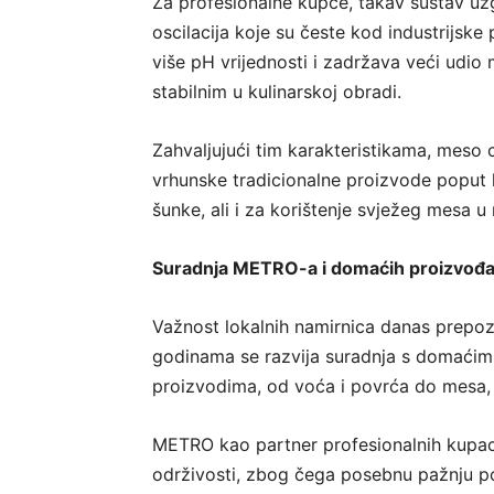
Za profesionalne kupce, takav sustav uzg
oscilacija koje su česte kod industrijsk
više pH vrijednosti i zadržava veći udio
stabilnim u kulinarskoj obradi.
Zahvaljujući tim karakteristikama, meso c
vrhunske tradicionalne proizvode poput ku
šunke, ali i za korištenje svježeg mesa 
Suradnja METRO-a i domaćih proizvođ
Važnost lokalnih namirnica danas prepoz
godinama se razvija suradnja s domaćim
proizvodima, od voća i povrća do mesa, v
METRO kao partner profesionalnih kupaca
održivosti, zbog čega posebnu pažnju 