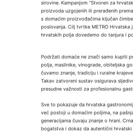
sirovine. Kampanjom “Stvoren za hrvatski 
proizvoda uzgojenih ili prerađenih prema 
s domaćim proizvođačima ključan čimben
poslovanja. Cilj tvrtke METRO Hrvatska 
hrvatskih polja dovedemo do tanjura i p
Podržati domaće ne znači samo kupiti pr
polja, maslinike, vinograde, obiteljska 
čuvamo znanje, tradiciju i ruralne kraje
Takav zatvoreni sustav osigurava sljedivo
presudne važnosti za profesionalnu gast
Sve to pokazuje da hrvatska gastronomij
već postoji u domaćim poljima, na pašnja
generacijama čuvaju znanje o hrani. Crn
bogatstva i dokaz da autentični hrvatski