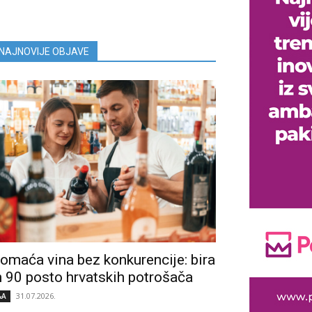
NAJNOVIJE OBJAVE
omaća vina bez konkurencije: bira
h 90 posto hrvatskih potrošača
31.07.2026.
&A