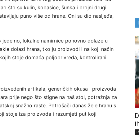
ao što su kulin, kobasice, šunka i brojni drugi
stavljaju puno više od hrane. Oni su dio nasljeđa,
o jedemo, lokalne namirnice ponovno dolaze u
akle dolazi hrana, tko ju proizvodi i na koji način
kojih stoje domaća poljoprivreda, kontrolirani
proizvedenih artikala, generičkih okusa i proizvoda
tara prije nego što stigne na naš stol, potražnja za
tskoj snažno raste. Potrošači danas žele hranu s
ji stoje iza proizvoda i razumjeti put koji
D
i
I