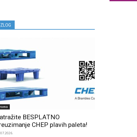
IZLOG
romo
atražite BESPLATNO
reuzimanje CHEP plavih paleta!
.07.2026.