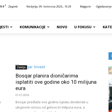
C
29.9
Nedjelja, 09. kolovoza 2026., 10:29
Magazin
Oglašavanje
Zagreb
JESTI
KOMUNIKACIJE
NOVO
U FOKUSU
KATE
Zemlja
Bosqar planira dioničarima
isplatiti ove godine oko 10 milijuna
eura
01.07.2026.
a
Bosqar predlaže ove godine isplatu dividende u
ukupnom iznosu od gotovo tri milijuna eura, a