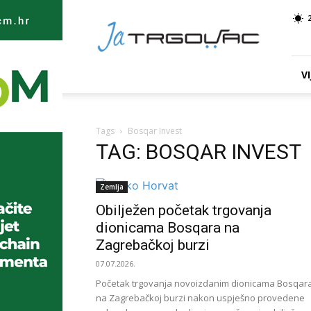
Ja
TRGOVAC
VI
Tags
Bosqar Invest
TAG: BOSQAR INVEST
Zemlja
Obilježen početak trgovanja
dionicama Bosqara na
Zagrebačkoj burzi
07.07.2026.
Početak trgovanja novoizdanim dionicama Bosqar
na Zagrebačkoj burzi nakon uspješno provedene