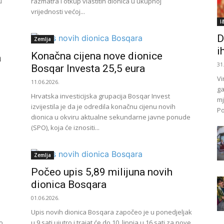
u
razmatra i otkup vlastitih dionica u ukupnoj
vrijednosti većoj...
I
D
Zemlja
i
Konačna cijena nove dionice
a
31
Bosqar Investa 25,5 eura
Vi
11.06.2026.
ga
Hrvatska investicijska grupacija Bosqar Invest
mj
izvijestila je da je odredila konačnu cijenu novih
Po
dionica u okviru aktualne sekundarne javne ponude
(SPO), koja će iznositi...
Zemlja
Počeo upis 5,89 milijuna novih
dionica Bosqara
01.06.2026.
Upis novih dionica Bosqara započeo je u ponedjeljak
o
u 9 sati ujutro i trajat će do 10. lipnja u 16 sati za nove