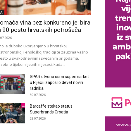
&A
omaća vina bez konkurencije: bira
h 90 posto hrvatskih potrošača
.07.2026.
no je duboko ukorijenjeno u hrvatskoj
stronomskoj i enološkoj tradiciji te zauzima važno
esto u svakodnevnim i svečanim prigodama.
sebno tijekom ljetnih mjeseci, kada...
SPAR otvorio osmi supermarket
u Rijeci i zaposlio devet novih
radnika
30.07.2026.
Barcaffè stekao status
Superbrands Croatia
28.07.2026.