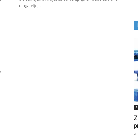
ulagatelje,...
a
.
P
Z
p
20