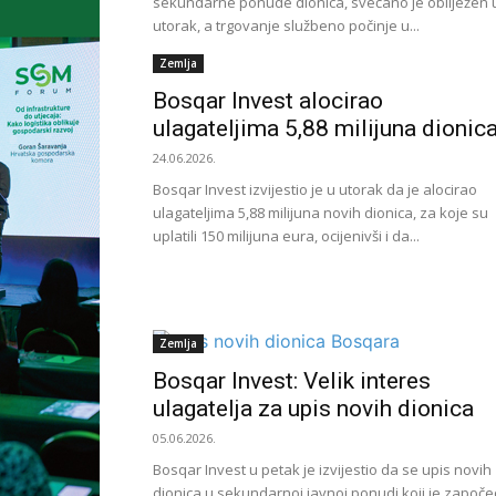
sekundarne ponude dionica, svečano je obilježen 
utorak, a trgovanje službeno počinje u...
Zemlja
Bosqar Invest alocirao
ulagateljima 5,88 milijuna dionic
24.06.2026.
Bosqar Invest izvijestio je u utorak da je alocirao
ulagateljima 5,88 milijuna novih dionica, za koje su
uplatili 150 milijuna eura, ocijenivši i da...
Zemlja
Bosqar Invest: Velik interes
ulagatelja za upis novih dionica
05.06.2026.
Bosqar Invest u petak je izvijestio da se upis novih
dionica u sekundarnoj javnoj ponudi koji je započe