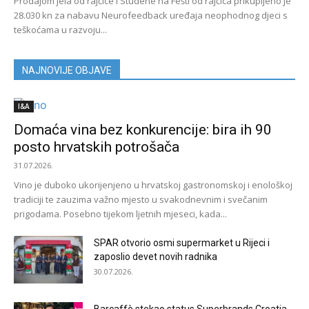
Prodajom jela od rajčice i Studene na Fešti od rajčica prikupljeno je
28.030 kn za nabavu Neurofeedback uređaja neophodnog djeci s
teškoćama u razvoju...
NAJNOVIJE OBJAVE
I&A
Domaća vina bez konkurencije: bira ih 90
posto hrvatskih potrošača
31.07.2026.
Vino je duboko ukorijenjeno u hrvatskoj gastronomskoj i enološkoj
tradiciji te zauzima važno mjesto u svakodnevnim i svečanim
prigodama. Posebno tijekom ljetnih mjeseci, kada...
SPAR otvorio osmi supermarket u Rijeci i
zaposlio devet novih radnika
30.07.2026.