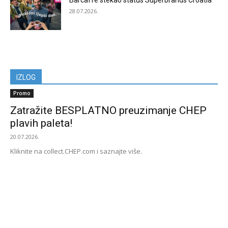
Barcaffè stekao status Superbrands Croatia
28.07.2026.
IZLOG
Promo
Zatražite BESPLATNO preuzimanje CHEP
plavih paleta!
20.07.2026.
Kliknite na collect.CHEP.com i saznajte više.