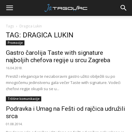
Tags
Dragica Lukin
TAG: DRAGICA LUKIN
Promocije
Gastro čarolija Taste with signature
najboljih chefova regije u srcu Zagreba
16.04.2018.
Prestiž i elegancija te nezaboravni gastro užitci obilježili su po
mnogočemu jedinstvenu gala večer Taste with signature. Vodeći
chefovi regije okupili su se u...
Tržišne komunikacije
Podravka i Umag na Fešti od rajčica udružili
srca
01.08.2014.