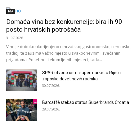
I&A
Domaća vina bez konkurencije: bira ih 90
posto hrvatskih potrošača
31.07.2026.
Vino je duboko ukorijenjeno u hrvatskoj gastronomskoj i enološkoj
tradiciji te zauzima važno mjesto u svakodnevnim i svečanim
prigodama. Posebno tijekom ljetnih mjeseci, kada...
SPAR otvorio osmi supermarket u Rijeci i
zaposlio devet novih radnika
30.07.2026.
Barcaffè stekao status Superbrands Croatia
28.07.2026.