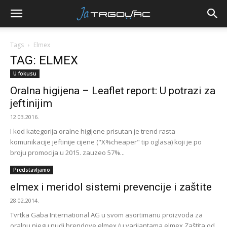
Tags
Elmex
TAG: ELMEX
U fokusu
Oralna higijena – Leaflet report: U potrazi za
jeftinijim
12.03.2016.
I kod kategorija oralne higijene prisutan je trend rasta
komunikacije jeftinije cijene ("X%cheaper" tip oglasa) koji je po
broju promocija u 2015. zauzeo 57%...
Predstavljamo
elmex i meridol sistemi prevencije i zaštite
28.02.2014.
Tvrtka Gaba International AG u svom asortimanu proizvoda za
oralnu njegu nudi brendove elmex (u varijantama elmex Zaštita od