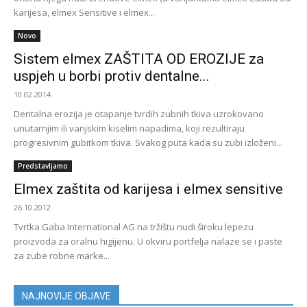
karijesa, elmex Sensitive i elmex...
Novo
Sistem elmex ZAŠTITA OD EROZIJE za
uspjeh u borbi protiv dentalne...
10.02.2014.
Dentalna erozija je otapanje tvrdih zubnih tkiva uzrokovano
unutarnjim ili vanjskim kiselim napadima, koji rezultiraju
progresivnim gubitkom tkiva. Svakog puta kada su zubi izloženi...
Predstavljamo
Elmex zaštita od karijesa i elmex sensitive
26.10.2012.
Tvrtka Gaba International AG na tržištu nudi široku lepezu
proizvoda za oralnu higijenu. U okviru portfelja nalaze se i paste
za zube robne marke...
NAJNOVIJE OBJAVE