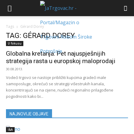
Tags
Gérard Dorey
TAG: GÉRARD DOREY
U fokusu
Globalna kretanja: Pet najuspješnijih
strategija rasta u europskoj maloprodaji
30.08.2013.
Vodeći trgovci se nastoje približiti kupcima gradeći male
samoposluge, okrećući se strategiji višestrukih kanala,
koncentrirajući se na cijene, nudeći regionalno prilagođene
pogodnosti kako bi...
NAJNOVIJE OBJAVE
I&A