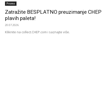
Promo
Zatražite BESPLATNO preuzimanje CHEP
plavih paleta!
20.07.2026.
Kliknite na collect.CHEP.com i saznajte više.