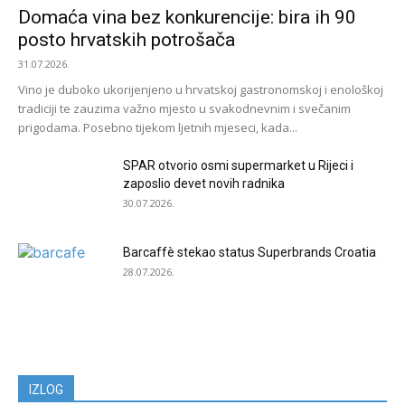
Domaća vina bez konkurencije: bira ih 90
posto hrvatskih potrošača
31.07.2026.
Vino je duboko ukorijenjeno u hrvatskoj gastronomskoj i enološkoj
tradiciji te zauzima važno mjesto u svakodnevnim i svečanim
prigodama. Posebno tijekom ljetnih mjeseci, kada...
SPAR otvorio osmi supermarket u Rijeci i
zaposlio devet novih radnika
30.07.2026.
Barcaffè stekao status Superbrands Croatia
28.07.2026.
IZLOG