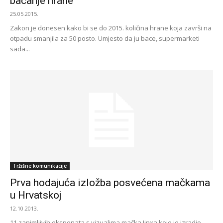
bacanje hrane
25.05.2015.
Zakon je donesen kako bi se do 2015. količina hrane koja završi na
otpadu smanjila za 50 posto. Umjesto da ju bace, supermarketi
sada...
Tržišne komunikacije
Prva hodajuća izložba posvećena mačkama
u Hrvatskoj
12.10.2013.
11 zanimljivih eksponata s vizualima mačka Jinxa koje je izradio