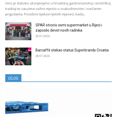
Vino je duboko ukorijenjeno u hrvatskoj gastronomskoj i enološkoj
tradiciji te zauzima važno mjesto u svakodnevnim i svečanim
prigodama. Posebno tijekom ljetnih mjeseci, kada...
SPAR otvorio osmi supermarket u Rijeci i
zaposlio devet novih radnika
30.07.2026.
Barcaffè stekao status Superbrands Croatia
28.07.2026.
IZLOG