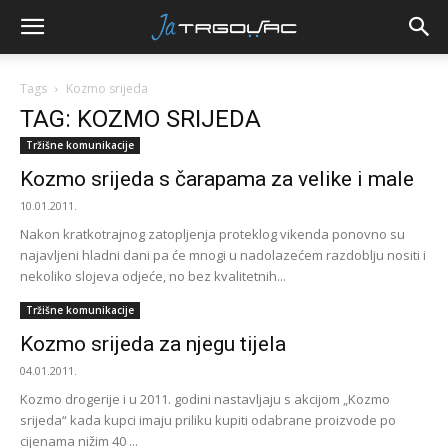
Tags
Kozmo srijeda
TAG: KOZMO SRIJEDA
Tržišne komunikacije
Kozmo srijeda s čarapama za velike i male
10.01.2011.
Nakon kratkotrajnog zatopljenja proteklog vikenda ponovno su
najavljeni hladni dani pa će mnogi u nadolazećem razdoblju nositi i
nekoliko slojeva odjeće, no bez kvalitetnih...
Tržišne komunikacije
Kozmo srijeda za njegu tijela
04.01.2011.
Kozmo drogerije i u 2011. godini nastavljaju s akcijom „Kozmo
srijeda“ kada kupci imaju priliku kupiti odabrane proizvode po
cijenama nižim 40 ...