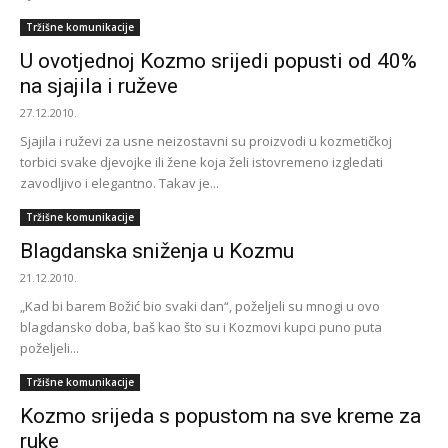
Tržišne komunikacije
U ovotjednoj Kozmo srijedi popusti od 40%
na sjajila i ruževe
27.12.2010.
Sjajila i ruževi za usne neizostavni su proizvodi u kozmetičkoj
torbici svake djevojke ili žene koja želi istovremeno izgledati
zavodljivo i elegantno. Takav je...
Tržišne komunikacije
Blagdanska sniženja u Kozmu
21.12.2010.
„Kad bi barem Božić bio svaki dan“, poželjeli su mnogi u ovo
blagdansko doba, baš kao što su i Kozmovi kupci puno puta
poželjeli...
Tržišne komunikacije
Kozmo srijeda s popustom na sve kreme za
ruke