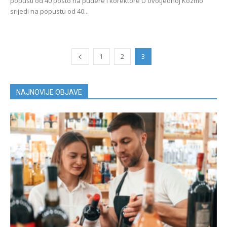
popusti od 40 posto na pudere i korektore U ovotjednoj Kozmo
srijedi na popustu od 40...
1
2
3
NAJNOVIJE OBJAVE