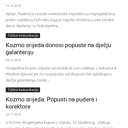
13.12.2010.
Vjetar, hladnoća i ostale vremenske neprilike su neprijatelj broj
jedan osjetljivoj koži ruku koja je najviše izložena u ove zimske
dane. Rješenje su hidratantne...
Tržišne komunikacije
Kozmo srijeda donosi popuste na dječju
galanteriju
06.12.2010.
Ovotjedna Kozmo srijeda razveselit će sve roditelje s bebama ili
mlađom djecom jer će na popustu od 40 posto biti cjelokupna
dječja galanterija. Dude,...
Tržišne komunikacije
Kozmo srijeda: Popusti na pudere i
korektore
22.11.2010.
U Kozmo drogerijama kupce u srijedu, 24. studenog, očekuju