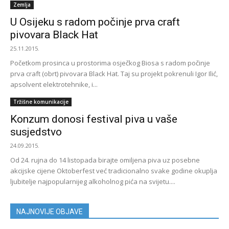
Zemlja
U Osijeku s radom počinje prva craft
pivovara Black Hat
25.11.2015.
Početkom prosinca u prostorima osječkog Biosa s radom počinje
prva craft (obrt) pivovara Black Hat. Taj su projekt pokrenuli Igor Ilić,
apsolvent elektrotehnike, i...
Tržišne komunikacije
Konzum donosi festival piva u vaše
susjedstvo
24.09.2015.
Od 24. rujna do 14 listopada birajte omiljena piva uz posebne
akcijske cijene Oktoberfest već tradicionalno svake godine okuplja
ljubitelje najpopularnijeg alkoholnog pića na svijetu....
NAJNOVIJE OBJAVE