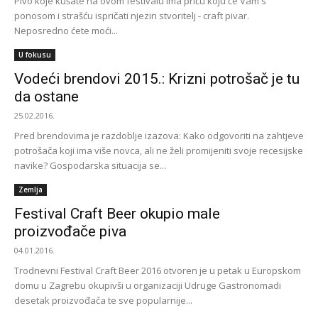
Pivo koje kušate na ovom festivalu ima priču koju će Vam s
ponosom i strašću ispričati njezin stvoritelj - craft pivar.
Neposredno ćete moći...
U fokusu
Vodeći brendovi 2015.: Krizni potrošač je tu
da ostane
25.02.2016.
Pred brendovima je razdoblje izazova: Kako odgovoriti na zahtjeve
potrošača koji ima više novca, ali ne želi promijeniti svoje recesijske
navike? Gospodarska situacija se...
Zemlja
Festival Craft Beer okupio male
proizvođače piva
04.01.2016.
Trodnevni Festival Craft Beer 2016 otvoren je u petak u Europskom
domu u Zagrebu okupivši u organizaciji Udruge Gastronomadi
desetak proizvođača te sve popularnije...