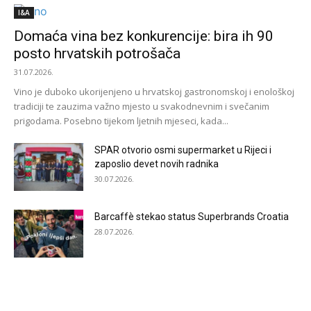
I&A
Domaća vina bez konkurencije: bira ih 90
posto hrvatskih potrošača
31.07.2026.
Vino je duboko ukorijenjeno u hrvatskoj gastronomskoj i enološkoj
tradiciji te zauzima važno mjesto u svakodnevnim i svečanim
prigodama. Posebno tijekom ljetnih mjeseci, kada...
SPAR otvorio osmi supermarket u Rijeci i
zaposlio devet novih radnika
30.07.2026.
Barcaffè stekao status Superbrands Croatia
28.07.2026.