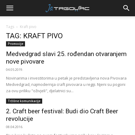
Tags
Kraft pivo
TAG: KRAFT PIVO
Promocije
Medvedgrad slavi 25. rođendan otvaranjem
nove pivovare
04.05.2019.
Novinarima i investitorima u petak je predstavljena nova Pivovara
Medvedgrad, najmodernija craft pivovara u regiji. Njeni su pogoni
za ovu priliku "oživjeli", djelatnici su...
Tržišne komunikacije
2. Craft beer festival: Budi dio Craft Beer
revolucije
08.04.2016.