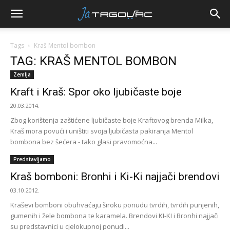
Tags
Kraš Mentol bombon
TAG: KRAŠ MENTOL BOMBON
Zemlja
Kraft i Kraš: Spor oko ljubičaste boje
20.03.2014.
Zbog korištenja zaštićene ljubičaste boje Kraftovog brenda Milka,
Kraš mora povući i uništiti svoja ljubičasta pakiranja Mentol
bombona bez šećera - tako glasi pravomoćna...
Predstavljamo
Kraš bomboni: Bronhi i Ki-Ki najjači brendovi
03.10.2012.
Kraševi bomboni obuhvaćaju široku ponudu tvrdih, tvrdih punjenih,
gumenih i žele bombona te karamela. Brendovi KI-KI i Bronhi najjači
su predstavnici u cjelokupnoj ponudi...