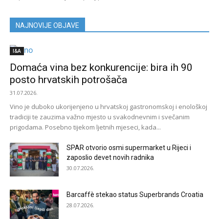
NAJNOVIJE OBJAVE
I&A
Domaća vina bez konkurencije: bira ih 90
posto hrvatskih potrošača
31.07.2026.
Vino je duboko ukorijenjeno u hrvatskoj gastronomskoj i enološkoj
tradiciji te zauzima važno mjesto u svakodnevnim i svečanim
prigodama. Posebno tijekom ljetnih mjeseci, kada...
SPAR otvorio osmi supermarket u Rijeci i
zaposlio devet novih radnika
30.07.2026.
Barcaffè stekao status Superbrands Croatia
28.07.2026.