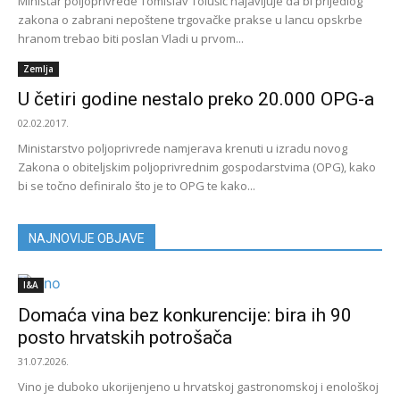
Ministar poljoprivrede Tomislav Tolušić najavljuje da bi prijedlog
zakona o zabrani nepoštene trgovačke prakse u lancu opskrbe
hranom trebao biti poslan Vladi u prvom...
Zemlja
U četiri godine nestalo preko 20.000 OPG-a
02.02.2017.
Ministarstvo poljoprivrede namjerava krenuti u izradu novog
Zakona o obiteljskim poljoprivrednim gospodarstvima (OPG), kako
bi se točno definiralo što je to OPG te kako...
NAJNOVIJE OBJAVE
I&A
Domaća vina bez konkurencije: bira ih 90
posto hrvatskih potrošača
31.07.2026.
Vino je duboko ukorijenjeno u hrvatskoj gastronomskoj i enološkoj