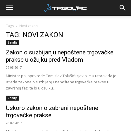
Tags
Novi zakon
TAG: NOVI ZAKON
Zemlja
Zakon o suzbijanju nepoštene trgovačke
prakse u ožujku pred Vladom
07.03.2017.
Ministar poljoprivrede Tomislav Tolušić izjavio je u utorak da je
izrada zakona o suzbijanju nepoštene trgovačke prakse u
završnoj fazi te bi u ožujku...
Zemlja
Uskoro zakon o zabrani nepoštene
trgovačke prakse
20.02.2017.