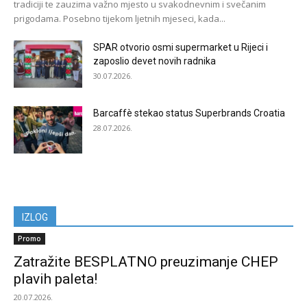
tradiciji te zauzima važno mjesto u svakodnevnim i svečanim
prigodama. Posebno tijekom ljetnih mjeseci, kada...
SPAR otvorio osmi supermarket u Rijeci i
zaposlio devet novih radnika
30.07.2026.
Barcaffè stekao status Superbrands Croatia
28.07.2026.
IZLOG
Promo
Zatražite BESPLATNO preuzimanje CHEP
plavih paleta!
20.07.2026.