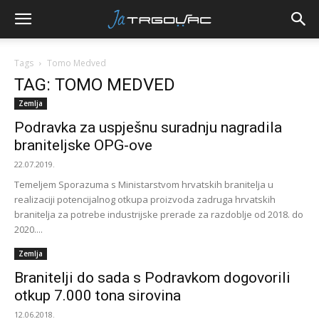
Tags
Tomo Medved
TAG: TOMO MEDVED
Zemlja
Podravka za uspješnu suradnju nagradila
braniteljske OPG-ove
22.07.2019.
Temeljem Sporazuma s Ministarstvom hrvatskih branitelja u
realizaciji potencijalnog otkupa proizvoda zadruga hrvatskih
branitelja za potrebe industrijske prerade za razdoblje od 2018. do
2020....
Zemlja
Branitelji do sada s Podravkom dogovorili
otkup 7.000 tona sirovina
12.06.2018.