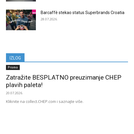
Barcaffè stekao status Superbrands Croatia
28.07.2026.
IZLOG
Promo
Zatražite BESPLATNO preuzimanje CHEP
plavih paleta!
20.07.2026.
Kliknite na collect.CHEP.com i saznajte više.