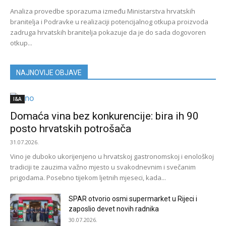
Analiza provedbe sporazuma između Ministarstva hrvatskih
branitelja i Podravke u realizaciji potencijalnog otkupa proizvoda
zadruga hrvatskih branitelja pokazuje da je do sada dogovoren
otkup...
NAJNOVIJE OBJAVE
I&A
Domaća vina bez konkurencije: bira ih 90
posto hrvatskih potrošača
31.07.2026.
Vino je duboko ukorijenjeno u hrvatskoj gastronomskoj i enološkoj
tradiciji te zauzima važno mjesto u svakodnevnim i svečanim
prigodama. Posebno tijekom ljetnih mjeseci, kada...
SPAR otvorio osmi supermarket u Rijeci i
zaposlio devet novih radnika
30.07.2026.