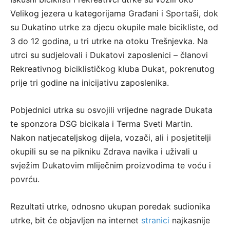
Velikog jezera u kategorijama Građani i Sportaši, dok
su Dukatino utrke za djecu okupile male bicikliste, od
3 do 12 godina, u tri utrke na otoku Trešnjevka. Na
utrci su sudjelovali i Dukatovi zaposlenici – članovi
Rekreativnog biciklističkog kluba Dukat, pokrenutog
prije tri godine na inicijativu zaposlenika.
Pobjednici utrka su osvojili vrijedne nagrade Dukata
te sponzora DSG bicikala i Terma Sveti Martin.
Nakon natjecateljskog dijela, vozači, ali i posjetitelji
okupili su se na pikniku Zdrava navika i uživali u
svježim Dukatovim mliječnim proizvodima te voću i
povrću.
Rezultati utrke, odnosno ukupan poredak sudionika
utrke, bit će objavljen na internet
stranici
najkasnije