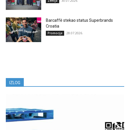
30.07.2026.
Zemlja
Barcaffè stekao status Superbrands
Croatia
28.07.2026.
Promocije
IZLOG