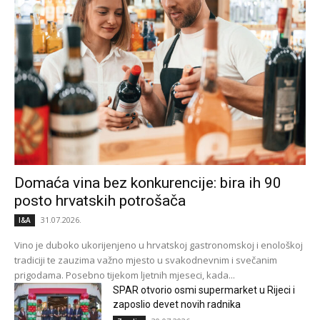
Domaća vina bez konkurencije: bira ih 90
posto hrvatskih potrošača
31.07.2026.
I&A
Vino je duboko ukorijenjeno u hrvatskoj gastronomskoj i enološkoj
tradiciji te zauzima važno mjesto u svakodnevnim i svečanim
prigodama. Posebno tijekom ljetnih mjeseci, kada...
SPAR otvorio osmi supermarket u Rijeci i
zaposlio devet novih radnika