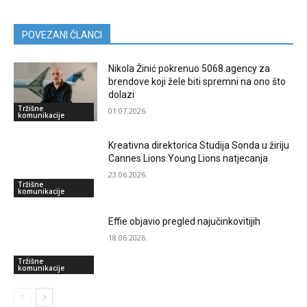
POVEZANI ČLANCI
Nikola Žinić pokrenuo 5068.agency za
brendove koji žele biti spremni na ono što
dolazi
Tržišne
01.07.2026.
komunikacije
Kreativna direktorica Studija Sonda u žiriju
Cannes Lions Young Lions natjecanja
23.06.2026.
Tržišne
komunikacije
Effie objavio pregled najučinkovitijih
18.06.2026.
Tržišne
komunikacije