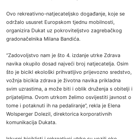
Ovo rekreativno-natjecateljsko događanje, koje se
održalo ususret Europskom tjednu mobilnosti,
organizira Dukat uz pokroviteljstvo zagrebačkog
gradonačelnika Milana Bandića.
“Zadovoljstvo nam je što 4. izdanje utrke Zdrava
navika okupilo dosad najveći broj natjecatelja. Osim
što je bicikl ekološki prihvatljivo prijevozno sredstvo,
vožnja bicikla zdrava je životna navika prikladna
svim uzrastima, a može biti i oblik druženja s obitelji i
prijateljima. Ovom utrkom želimo osvijestiti javnost o
tome i potaknuti ih na pedaliranje”, rekla je Elena
Wolsperger Dolezil, direktorica korporativnih
komunikacija Dukata.
Iskusni biciklisti i rekreativci utrke su vozili oko