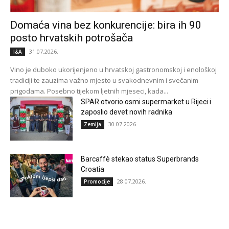
Domaća vina bez konkurencije: bira ih 90
posto hrvatskih potrošača
31.07.2026.
I&A
Vino je duboko ukorijenjeno u hrvatskoj gastronomskoj i enološkoj
tradiciji te zauzima važno mjesto u svakodnevnim i svečanim
prigodama. Posebno tijekom ljetnih mjeseci, kada...
SPAR otvorio osmi supermarket u Rijeci i
zaposlio devet novih radnika
30.07.2026.
Zemlja
Barcaffè stekao status Superbrands
Croatia
28.07.2026.
Promocije