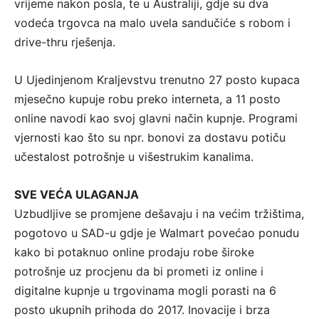
vrijeme nakon posla, te u Australiji, gdje su dva
vodeća trgovca na malo uvela sandučiće s robom i
drive-thru rješenja.
U Ujedinjenom Kraljevstvu trenutno 27 posto kupaca
mjesečno kupuje robu preko interneta, a 11 posto
online navodi kao svoj glavni način kupnje. Programi
vjernosti kao što su npr. bonovi za dostavu potiču
učestalost potrošnje u višestrukim kanalima.
SVE VEĆA ULAGANJA
Uzbudljive se promjene dešavaju i na većim tržištima,
pogotovo u SAD-u gdje je Walmart povećao ponudu
kako bi potaknuo online prodaju robe široke
potrošnje uz procjenu da bi prometi iz online i
digitalne kupnje u trgovinama mogli porasti na 6
posto ukupnih prihoda do 2017. Inovacije i brza