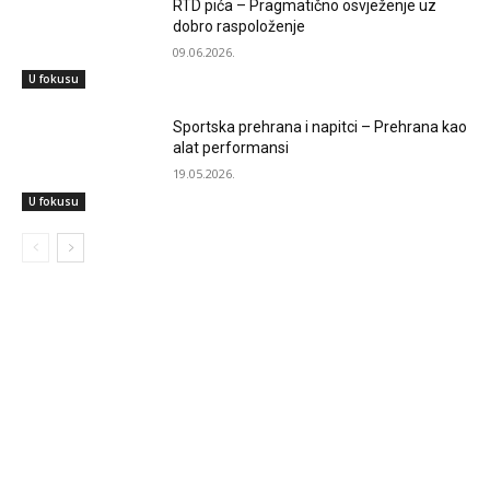
RTD pića – Pragmatično osvježenje uz
dobro raspoloženje
09.06.2026.
U fokusu
Sportska prehrana i napitci – Prehrana kao
alat performansi
19.05.2026.
U fokusu