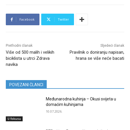
Facebook
Twitter
Prethodni članak
Sljedeći članak
Više od 500 malih i velikih
Pravilnik o doniranju napisan,
biciklista u utrci Zdrava
hrana se više neće bacati
navika
POVEZANI ČLANCI
Međunarodna kuhinja – Okusi svijeta u
domaćim kuhinjama
10.07.2026.
U fokusu