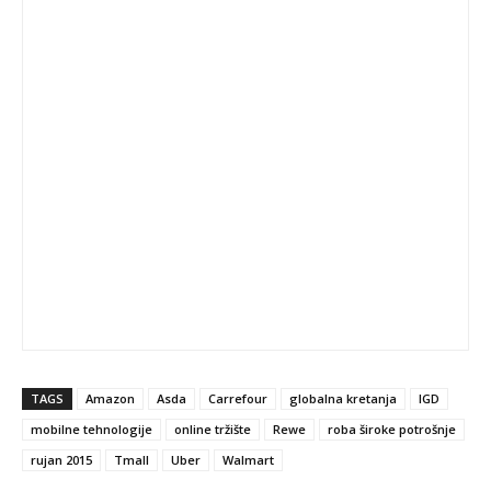
TAGS
Amazon
Asda
Carrefour
globalna kretanja
IGD
mobilne tehnologije
online tržište
Rewe
roba široke potrošnje
rujan 2015
Tmall
Uber
Walmart