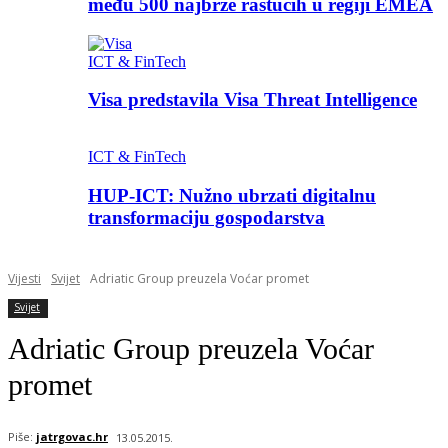
među 500 najbrže rastućih u regiji EMEA
ICT & FinTech
Visa predstavila Visa Threat Intelligence
ICT & FinTech
HUP-ICT: Nužno ubrzati digitalnu
transformaciju gospodarstva
Vijesti
Svijet
Adriatic Group preuzela Voćar promet
Svijet
Adriatic Group preuzela Voćar
promet
Piše:
jatrgovac.hr
13.05.2015.