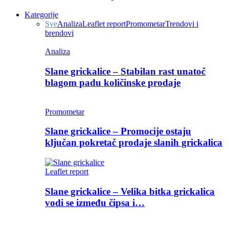
Kategorije
Sve
Analiza
Leaflet report
Promometar
Trendovi i
brendovi
Analiza
Slane grickalice – Stabilan rast unatoč
blagom padu količinske prodaje
Promometar
Slane grickalice – Promocije ostaju
ključan pokretač prodaje slanih grickalica
Leaflet report
Slane grickalice – Velika bitka grickalica
vodi se između čipsa i…