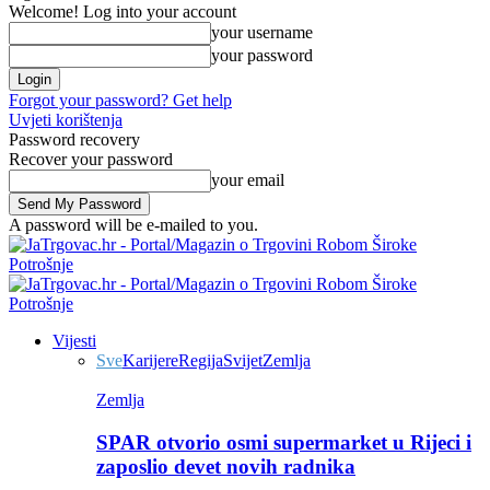
Welcome! Log into your account
your username
your password
Forgot your password? Get help
Uvjeti korištenja
Password recovery
Recover your password
your email
A password will be e-mailed to you.
Vijesti
Sve
Karijere
Regija
Svijet
Zemlja
Zemlja
SPAR otvorio osmi supermarket u Rijeci i
zaposlio devet novih radnika