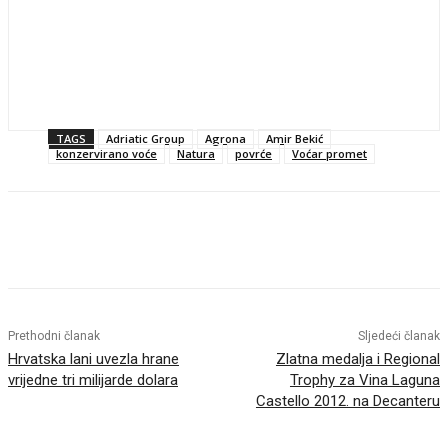
TAGS
Adriatic Group
Agrona
Amir Bekić
konzervirano voće
Natura
povrće
Voćar promet
Facebook
Twitter
Pinterest
Linkedin
Prethodni članak
Sljedeći članak
Hrvatska lani uvezla hrane
Zlatna medalja i Regional
vrijedne tri milijarde dolara
Trophy za Vina Laguna
Castello 2012. na Decanteru