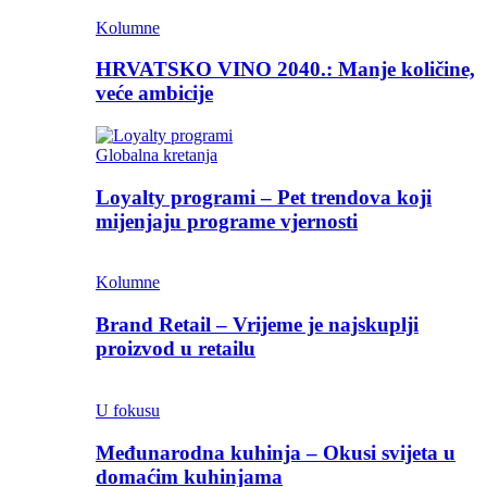
Kolumne
HRVATSKO VINO 2040.: Manje količine,
veće ambicije
Globalna kretanja
Loyalty programi – Pet trendova koji
mijenjaju programe vjernosti
Kolumne
Brand Retail – Vrijeme je najskuplji
proizvod u retailu
U fokusu
Međunarodna kuhinja – Okusi svijeta u
domaćim kuhinjama