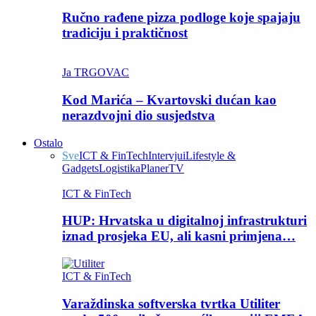
Ručno rađene pizza podloge koje spajaju
tradiciju i praktičnost
Ja TRGOVAC
Kod Marića – Kvartovski dućan kao
nerazdvojni dio susjedstva
Ostalo
Sve
ICT & FinTech
Intervjui
Lifestyle &
Gadgets
Logistika
Planer
TV
ICT & FinTech
HUP: Hrvatska u digitalnoj infrastrukturi
iznad prosjeka EU, ali kasni primjena…
ICT & FinTech
Varaždinska softverska tvrtka Utiliter