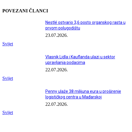
POVEZANI ČLANCI
Nestlé ostvario 3,6 posto organskog rasta u
prvom polugodištu
23.07.2026.
Svijet
Vlasnik Lidla i Kauflanda ulazi u sektor
upravljanja podacima
22.07.2026.
Svijet
Penny ulaže 38 milijuna eura u proširenje
logističkog centra u Mađarskoj
22.07.2026.
Svijet