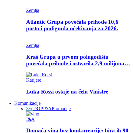
Zemlja
Atlantic Grupa povećala prihode 10,6
posto i podignula očekivanja za 2026.
Zemlja
Kraš Grupa u prvom polugodištu
povećala prihode i ostvarila 2,9 milijuna…
Karijere
Luka Rossi ostaje na čelu Vinistre
Komunikacije
Sve
DOP
I&A
Promocije
I&A
Domaća vina bez konkurencije: bira ih 90