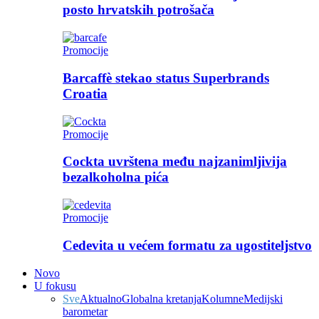
posto hrvatskih potrošača
Promocije
Barcaffè stekao status Superbrands
Croatia
Promocije
Cockta uvrštena među najzanimljivija
bezalkoholna pića
Promocije
Cedevita u većem formatu za ugostiteljstvo
Novo
U fokusu
Sve
Aktualno
Globalna kretanja
Kolumne
Medijski
barometar