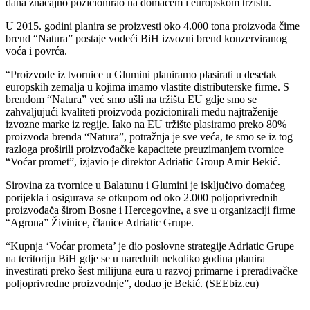
dana značajno pozicionirao na domaćem i europskom tržištu.
U 2015. godini planira se proizvesti oko 4.000 tona proizvoda čime
brend “Natura” postaje vodeći BiH izvozni brend konzerviranog
voća i povrća.
“Proizvode iz tvornice u Glumini planiramo plasirati u desetak
europskih zemalja u kojima imamo vlastite distributerske firme. S
brendom “Natura” već smo ušli na tržišta EU gdje smo se
zahvaljujući kvaliteti proizvoda pozicionirali među najtraženije
izvozne marke iz regije. Iako na EU tržište plasiramo preko 80%
proizvoda brenda “Natura”, potražnja je sve veća, te smo se iz tog
razloga proširili proizvođačke kapacitete preuzimanjem tvornice
“Voćar promet”, izjavio je direktor Adriatic Group Amir Bekić.
Sirovina za tvornice u Balatunu i Glumini je isključivo domaćeg
porijekla i osigurava se otkupom od oko 2.000 poljoprivrednih
proizvođača širom Bosne i Hercegovine, a sve u organizaciji firme
“Agrona” Živinice, članice Adriatic Grupe.
“Kupnja ‘Voćar prometa’ je dio poslovne strategije Adriatic Grupe
na teritoriju BiH gdje se u narednih nekoliko godina planira
investirati preko šest milijuna eura u razvoj primarne i prerađivačke
poljoprivredne proizvodnje”, dodao je Bekić. (SEEbiz.eu)