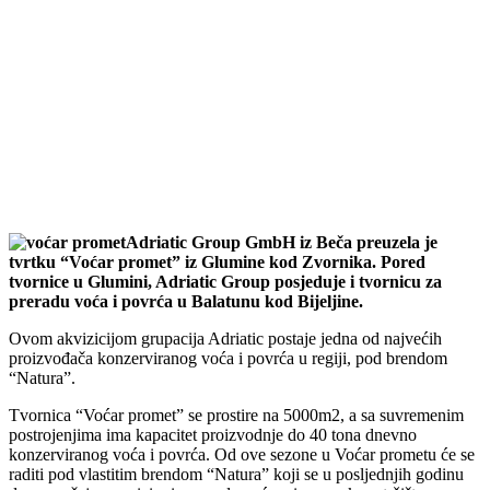
Adriatic Group GmbH iz Beča preuzela je
tvrtku “Voćar promet” iz Glumine kod Zvornika. Pored
tvornice u Glumini, Adriatic Group posjeduje i tvornicu za
preradu voća i povrća u Balatunu kod Bijeljine.
Ovom akvizicijom grupacija Adriatic postaje jedna od najvećih
proizvođača konzerviranog voća i povrća u regiji, pod brendom
“Natura”.
Tvornica “Voćar promet” se prostire na 5000m2, a sa suvremenim
postrojenjima ima kapacitet proizvodnje do 40 tona dnevno
konzerviranog voća i povrća. Od ove sezone u Voćar prometu će se
raditi pod vlastitim brendom “Natura” koji se u posljednjih godinu