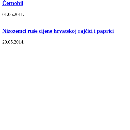
Černobil
01.06.2011.
Nizozemci ruše cijene hrvatskoj rajčici i paprici
29.05.2014.