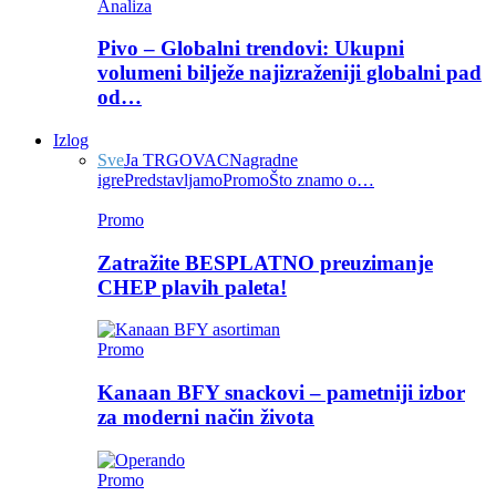
Analiza
Pivo – Globalni trendovi: Ukupni
volumeni bilježe najizraženiji globalni pad
od…
Izlog
Sve
Ja TRGOVAC
Nagradne
igre
Predstavljamo
Promo
Što znamo o…
Promo
Zatražite BESPLATNO preuzimanje
CHEP plavih paleta!
Promo
Kanaan BFY snackovi – pametniji izbor
za moderni način života
Promo