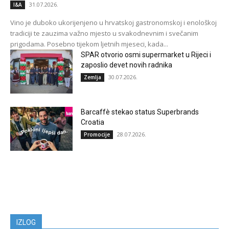
31.07.2026.
I&A
Vino je duboko ukorijenjeno u hrvatskoj gastronomskoj i enološkoj
tradiciji te zauzima važno mjesto u svakodnevnim i svečanim
prigodama. Posebno tijekom ljetnih mjeseci, kada...
SPAR otvorio osmi supermarket u Rijeci i
zaposlio devet novih radnika
30.07.2026.
Zemlja
Barcaffè stekao status Superbrands
Croatia
28.07.2026.
Promocije
IZLOG