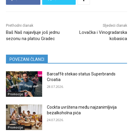
Prethodni članak
Sljedeći članak
Baš Naš najavljuje još jednu
Lovačka i Vinogradarska
sezonu na platou Gradec
kobasica
POVEZANI ČLANCI
Barcaffè stekao status Superbrands
Croatia
28.07.2026.
Promocije
Cockta uvrštena među najzanimljivija
bezalkoholna pića
24.07.2026.
Promocije