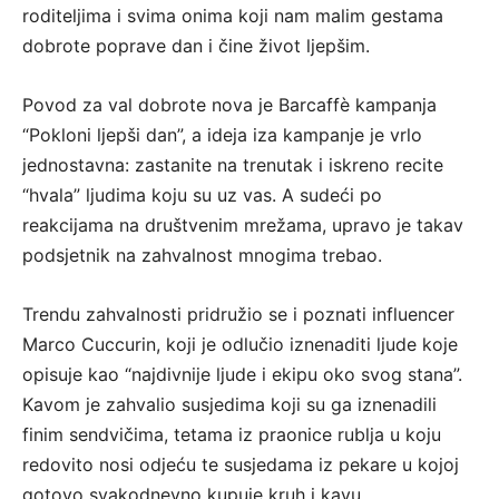
roditeljima i svima onima koji nam malim gestama
dobrote poprave dan i čine život ljepšim.
Povod za val dobrote nova je Barcaffè kampanja
“Pokloni ljepši dan”, a ideja iza kampanje je vrlo
jednostavna: zastanite na trenutak i iskreno recite
“hvala” ljudima koju su uz vas. A sudeći po
reakcijama na društvenim mrežama, upravo je takav
podsjetnik na zahvalnost mnogima trebao.
Trendu zahvalnosti pridružio se i poznati influencer
Marco Cuccurin, koji je odlučio iznenaditi ljude koje
opisuje kao “najdivnije ljude i ekipu oko svog stana”.
Kavom je zahvalio susjedima koji su ga iznenadili
finim sendvičima, tetama iz praonice rublja u koju
redovito nosi odjeću te susjedama iz pekare u kojoj
gotovo svakodnevno kupuje kruh i kavu.