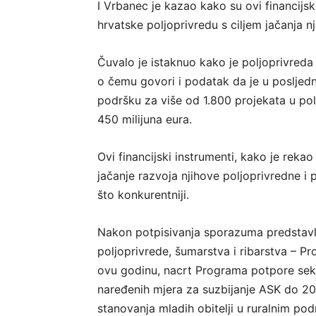
I Vrbanec je kazao kako su ovi financijsk
hrvatske poljoprivredu s ciljem jačanja n
Čuvalo je istaknuo kako je poljoprivred
o čemu govori i podatak da je u posljed
podršku za više od 1.800 projekata u po
450 milijuna eura.
Ovi financijski instrumenti, kako je reka
jačanje razvoja njihove poljoprivredne i
što konkurentniji.
Nakon potpisivanja sporazuma predstavlje
poljoprivrede, šumarstva i ribarstva – P
ovu godinu, nacrt Programa potpore sekt
naređenih mjera za suzbijanje ASK do 20
stanovanja mladih obitelji u ruralnim podr