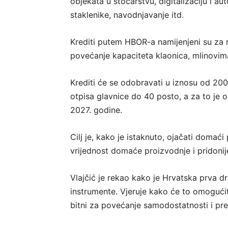
objekata u stočarstvu, digitalizaciju i au
staklenike, navodnjavanje itd.
Krediti putem HBOR-a namijenjeni su za r
povećanje kapaciteta klaonica, mlinovima
Krediti će se odobravati u iznosu od 200
otpisa glavnice do 40 posto, a za to je 
2027. godine.
Cilj je, kako je istaknuto, ojačati doma
vrijednost domaće proizvodnje i pridonij
Vlajčić je rekao kako je Hrvatska prva d
instrumente. Vjeruje kako će to omogućit
bitni za povećanje samodostatnosti i pr