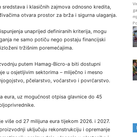
Vi
 sredstava i klasičnih zajmova odnosno kredita,
ga
vačima otvara prostor za brža i sigurna ulaganja.
mj
Po
ispunjenja unaprijed definiranih kriterija, mogu
laganja ne samo potiču nego postaju financijski
 izloženi tržišnim poremećajima.
izvodnju putem Hamag-Bicro-a biti dostupni
je u osjetljivim sektorima – mliječno i mesno
jogojstvo, pčelarstvo, voćarstvo i povrćarstvo.
uća eura, uz mogućnost otpisa glavnice do 45
ljoprivrednike.
e više od 27 milijuna eura tijekom 2026. i 2027.
 proizvodnji uključuju rekonstrukciju i opremanje