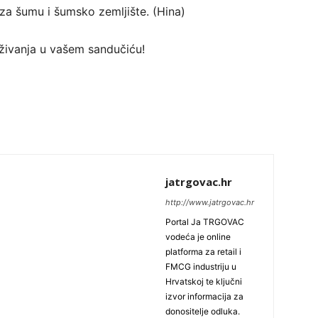
za šumu i šumsko zemljište. (Hina)
traživanja u vašem sandučiću!
jatrgovac.hr
http://www.jatrgovac.hr
Portal Ja TRGOVAC
vodeća je online
platforma za retail i
FMCG industriju u
Hrvatskoj te ključni
izvor informacija za
donositelje odluka.