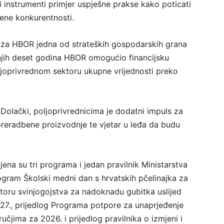
i instrumenti primjer uspješne prakse kako poticati
jene konkurentnosti.
a za HBOR jedna od strateških gospodarskih grana
njih deset godina HBOR omogućio financijsku
ljoprivrednom sektoru ukupne vrijednosti preko
o Dolački, poljoprivrednicima je dodatni impuls za
 preradbene proizvodnje te vjetar u leđa da budu
na su tri programa i jedan pravilnik Ministarstva
rogram Školski medni dan s hrvatskih pčelinajka za
oru svinjogojstva za nadoknadu gubitka uslijed
27., prijedlog Programa potpore za unaprjeđenje
učjima za 2026. i prijedlog pravilnika o izmjeni i