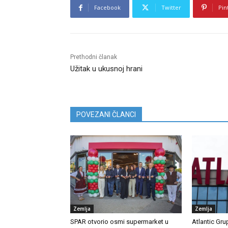
Facebook
Twitter
Pin
Prethodni članak
Užitak u ukusnoj hrani
POVEZANI ČLANCI
Zemlja
Zemlja
SPAR otvorio osmi supermarket u
Atlantic Gru