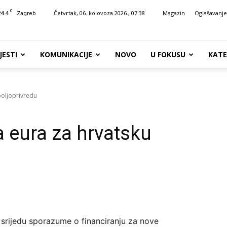
C
24.4
Četvrtak, 06. kolovoza 2026., 07:38
Magazin
Oglašavanje
Zagreb
JESTI
KOMUNIKACIJE
NOVO
U FOKUSU
KATE
poljoprivredu
a eura za hrvatsku
u srijedu sporazume o financiranju za nove