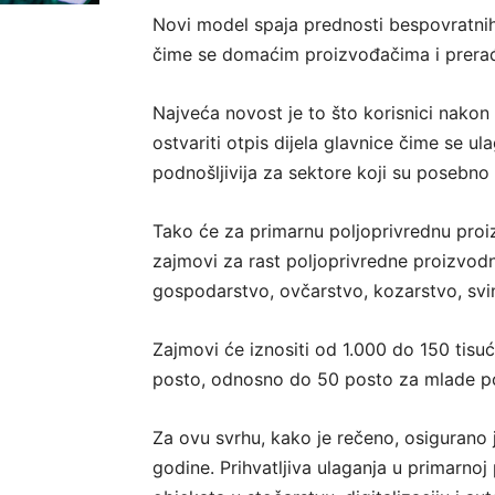
Novi model spaja prednosti bespovratnih
čime se domaćim proizvođačima i prerađi
Najveća novost je to što korisnici nakon 
ostvariti otpis dijela glavnice čime se u
podnošljivija za sektore koji su posebno
Tako će za primarnu poljoprivrednu pro
zajmovi za rast poljoprivredne proizvodn
gospodarstvo, ovčarstvo, kozarstvo, svin
Zajmovi će iznositi od 1.000 do 150 tis
posto, odnosno do 50 posto za mlade po
Za ovu svrhu, kako je rečeno, osigurano j
godine. Prihvatljiva ulaganja u primarnoj