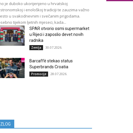
no je duboko ukorijenjeno u hrvatskoj
stronomskoj i enološkoj tradiciji te zauzima važno
esto u svakodnevnim i svečanim prigodama.
sebno tijekom ljetnih mjeseci, kada...
SPAR otvorio osmi supermarket
u Rijeci i zaposlio devet novih
radnika
30.07.2026.
Zemlja
Barcaffè stekao status
Superbrands Croatia
28.07.2026.
Promocije
IZLOG