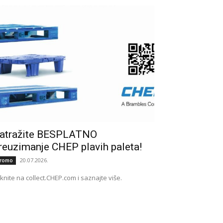
atražite BESPLATNO
reuzimanje CHEP plavih paleta!
20.07.2026.
romo
iknite na collect.CHEP.com i saznajte više.