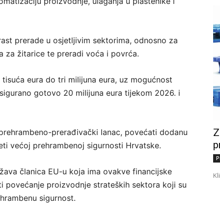
tomatizaciju proizvodnje, ulaganja u plastenike i
ast prerade u osjetljivim sektorima, odnosno za
 za žitarice te preradi voća i povrća.
 tisuća eura do tri milijuna eura, uz mogućnost
osigurano gotovo 20 milijuna eura tijekom 2026. i
Z
ći prehrambeno-prerađivački lanac, povećati dodanu
p
eti većoj prehrambenoj sigurnosti Hrvatske.
P
ržava članica EU-u koja ima ovakve financijske
Kl
i povećanje proizvodnje strateških sektora koji su
ehrambenu sigurnost.