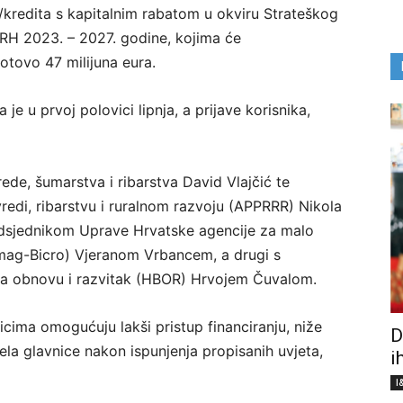
/kredita s kapitalnim rabatom u okviru Strateškog
 RH 2023. – 2027. godine, kojima će
otovo 47 milijuna eura.
je u prvoj polovici lipnja, a prijave korisnika,
rede, šumarstva i ribarstva David Vlajčić te
vredi, ribarstvu i ruralnom razvoju (APPRRR) Nikola
edsjednikom Uprave Hrvatske agencije za malo
Hamag-Bicro) Vjeranom Vrbancem, a drugi s
a obnovu i razvitak (HBOR) Hrvojem Čuvalom.
nicima omogućuju lakši pristup financiranju, niže
D
ela glavnice nakon ispunjenja propisanih uvjeta,
i
I