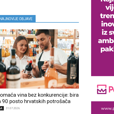
NAJNOVIJE OBJAVE
omaća vina bez konkurencije: bira
h 90 posto hrvatskih potrošača
31.07.2026.
&A