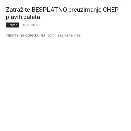
Zatražite BESPLATNO preuzimanje CHEP
plavih paleta!
20.07.2026.
Promo
Kliknite na collect.CHEP.com i saznajte više.