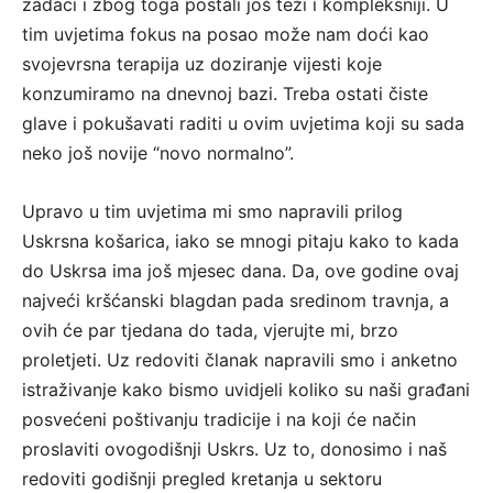
zadaci i zbog toga postali još teži i kompleksniji. U
tim uvjetima fokus na posao može nam doći kao
svojevrsna terapija uz doziranje vijesti koje
konzumiramo na dnevnoj bazi. Treba ostati čiste
glave i pokušavati raditi u ovim uvjetima koji su sada
neko još novije “novo normalno”.
Upravo u tim uvjetima mi smo napravili prilog
Uskrsna košarica, iako se mnogi pitaju kako to kada
do Uskrsa ima još mjesec dana. Da, ove godine ovaj
najveći kršćanski blagdan pada sredinom travnja, a
ovih će par tjedana do tada, vjerujte mi, brzo
proletjeti. Uz redoviti članak napravili smo i anketno
istraživanje kako bismo uvidjeli koliko su naši građani
posvećeni poštivanju tradicije i na koji će način
proslaviti ovogodišnji Uskrs. Uz to, donosimo i naš
redoviti godišnji pregled kretanja u sektoru