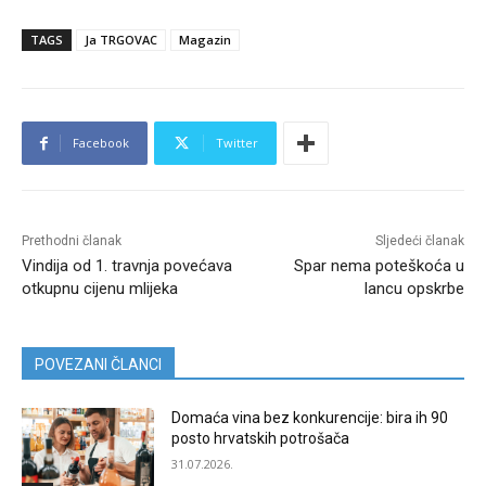
TAGS
Ja TRGOVAC
Magazin
Facebook
Twitter
Prethodni članak
Sljedeći članak
Vindija od 1. travnja povećava
Spar nema poteškoća u
otkupnu cijenu mlijeka
lancu opskrbe
POVEZANI ČLANCI
Domaća vina bez konkurencije: bira ih 90
posto hrvatskih potrošača
31.07.2026.