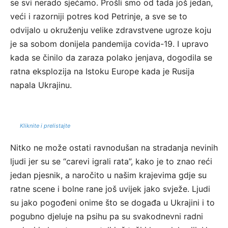
se svi nerado sjećamo. Prošli smo od tada još jedan,
veći i razorniji potres kod Petrinje, a sve se to
odvijalo u okruženju velike zdravstvene ugroze koju
je sa sobom donijela pandemija covida-19. I upravo
kada se činilo da zaraza polako jenjava, dogodila se
ratna eksplozija na Istoku Europe kada je Rusija
napala Ukrajinu.
Kliknite i prelistajte
Nitko ne može ostati ravnodušan na stradanja nevinih
ljudi jer su se “carevi igrali rata”, kako je to znao reći
jedan pjesnik, a naročito u našim krajevima gdje su
ratne scene i bolne rane još uvijek jako svježe. Ljudi
su jako pogođeni onime što se događa u Ukrajini i to
pogubno djeluje na psihu pa su svakodnevni radni