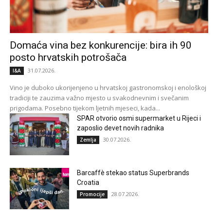
Domaća vina bez konkurencije: bira ih 90
posto hrvatskih potrošača
31.07.2026.
I&A
Vino je duboko ukorijenjeno u hrvatskoj gastronomskoj i enološkoj
tradiciji te zauzima važno mjesto u svakodnevnim i svečanim
prigodama. Posebno tijekom ljetnih mjeseci, kada...
SPAR otvorio osmi supermarket u Rijeci i
zaposlio devet novih radnika
30.07.2026.
Zemlja
Barcaffè stekao status Superbrands
Croatia
28.07.2026.
Promocije