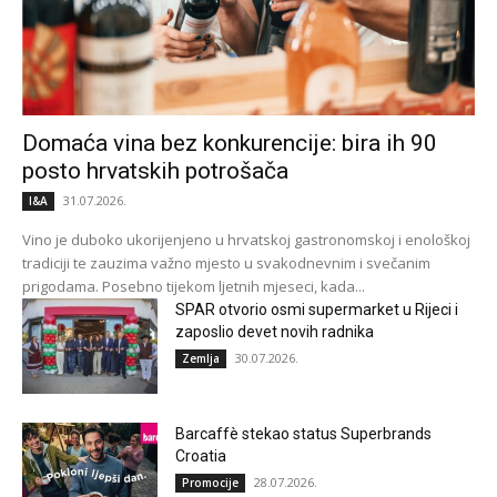
Domaća vina bez konkurencije: bira ih 90
posto hrvatskih potrošača
31.07.2026.
I&A
Vino je duboko ukorijenjeno u hrvatskoj gastronomskoj i enološkoj
tradiciji te zauzima važno mjesto u svakodnevnim i svečanim
prigodama. Posebno tijekom ljetnih mjeseci, kada...
SPAR otvorio osmi supermarket u Rijeci i
zaposlio devet novih radnika
30.07.2026.
Zemlja
Barcaffè stekao status Superbrands
Croatia
28.07.2026.
Promocije