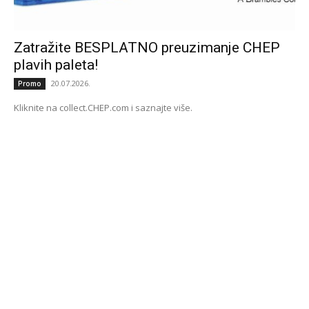
Zatražite BESPLATNO preuzimanje CHEP
plavih paleta!
20.07.2026.
Promo
Kliknite na collect.CHEP.com i saznajte više.