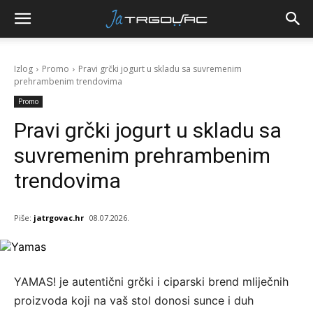
Izlog
Promo
Pravi grčki jogurt u skladu sa suvremenim
prehrambenim trendovima
Promo
Pravi grčki jogurt u skladu sa
suvremenim prehrambenim
trendovima
Piše:
jatrgovac.hr
08.07.2026.
YAMAS! je autentični grčki i ciparski brend mliječnih
proizvoda koji na vaš stol donosi sunce i duh