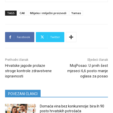
TAGS
CAK
Mlijeko i mliječni proizvodi
Yamas
Facebook
Twitter
Prethodni članak
Sljedeći članak
Hrvatske jagode prolaze
MojPosao: U prvih šest
stroge kontrole zdravstvene
mjeseci 6,6 posto manje
ispravnosti
oglasa za posao
POVEZANI ČLANCI
Domaća vina bez konkurencije: bira ih 90
posto hrvatskih potrošača