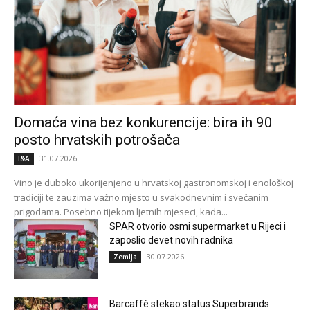
Domaća vina bez konkurencije: bira ih 90
posto hrvatskih potrošača
31.07.2026.
I&A
Vino je duboko ukorijenjeno u hrvatskoj gastronomskoj i enološkoj
tradiciji te zauzima važno mjesto u svakodnevnim i svečanim
prigodama. Posebno tijekom ljetnih mjeseci, kada...
SPAR otvorio osmi supermarket u Rijeci i
zaposlio devet novih radnika
30.07.2026.
Zemlja
Barcaffè stekao status Superbrands