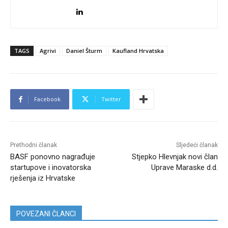
TAGS
Agrivi
Daniel Šturm
Kaufland Hrvatska
Facebook
Twitter
Prethodni članak
Sljedeći članak
BASF ponovno nagrađuje
Stjepko Hlevnjak novi član
startupove i inovatorska
Uprave Maraske d.d.
rješenja iz Hrvatske
POVEZANI ČLANCI