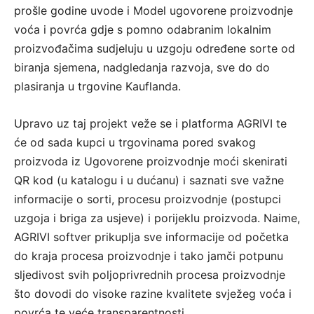
prošle godine uvode i Model ugovorene proizvodnje
voća i povrća gdje s pomno odabranim lokalnim
proizvođačima sudjeluju u uzgoju određene sorte od
biranja sjemena, nadgledanja razvoja, sve do do
plasiranja u trgovine Kauflanda.
Upravo uz taj projekt veže se i platforma AGRIVI te
će od sada kupci u trgovinama pored svakog
proizvoda iz Ugovorene proizvodnje moći skenirati
QR kod (u katalogu i u dućanu) i saznati sve važne
informacije o sorti, procesu proizvodnje (postupci
uzgoja i briga za usjeve) i porijeklu proizvoda. Naime,
AGRIVI softver prikuplja sve informacije od početka
do kraja procesa proizvodnje i tako jamči potpunu
sljedivost svih poljoprivrednih procesa proizvodnje
što dovodi do visoke razine kvalitete svježeg voća i
povrća te veće transparentnosti.